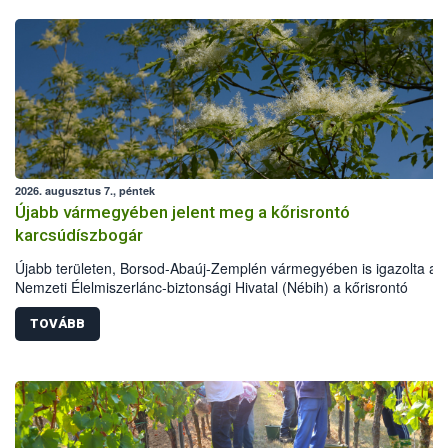
2026. augusztus 7., péntek
Újabb vármegyében jelent meg a kőrisrontó
karcsúdíszbogár
Újabb területen, Borsod-Abaúj-Zemplén vármegyében is igazolta a
Nemzeti Élelmiszerlánc-biztonsági Hivatal (Nébih) a kőrisrontó
karcsúdíszbogár (Agrilus planipennis) jelenlétét. A kártevőt nem csa
színcsapdában találták meg, de már fertőzött fában is azonosították
TOVÁBB
növényvédelmi szakemberek folytatják az intenzív felderítést, emelle
intézkedéseket a szlovák hatósággal is összehangolják a terjedés
megállítása érdekében.