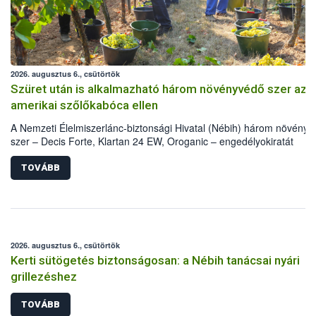
2026. augusztus 6., csütörtök
Szüret után is alkalmazható három növényvédő szer az
amerikai szőlőkabóca ellen
A Nemzeti Élelmiszerlánc-biztonsági Hivatal (Nébih) három növény
szer – Decis Forte, Klartan 24 EW, Oroganic – engedélyokiratát
módosította, így azok a szüretet követően, egészen a vesszőérettsé
(BBCH 91) stádiumáig felhasználhatóak a szőlőben. A kiterjesztések
TOVÁBB
célja, hogy a korai érésű szőlőkben is legyen lehetőség a károsító el
további védekezésre. Az Oroganic készítmény kis kiszerelésben kisk
felhasználók számára is elérhető és ökológiai termesztésben is
engedélyezett.
2026. augusztus 6., csütörtök
Kerti sütögetés biztonságosan: a Nébih tanácsai nyári
grillezéshez
TOVÁBB