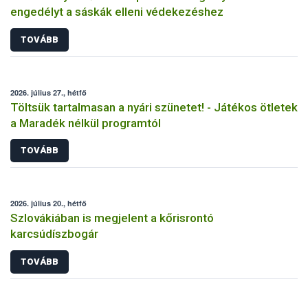
engedélyt a sáskák elleni védekezéshez
TOVÁBB
2026. július 27., hétfő
Töltsük tartalmasan a nyári szünetet! - Játékos ötletek
a Maradék nélkül programtól
TOVÁBB
2026. július 20., hétfő
Szlovákiában is megjelent a kőrisrontó
karcsúdíszbogár
TOVÁBB