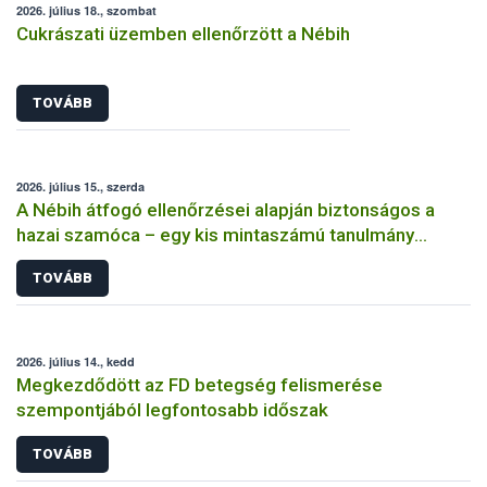
2026. július 18., szombat
Cukrászati üzemben ellenőrzött a Nébih
TOVÁBB
2026. július 15., szerda
A Nébih átfogó ellenőrzései alapján biztonságos a
hazai szamóca – egy kis mintaszámú tanulmány
indokolatlan aggodalmat kelthet
TOVÁBB
2026. július 14., kedd
Megkezdődött az FD betegség felismerése
szempontjából legfontosabb időszak
TOVÁBB