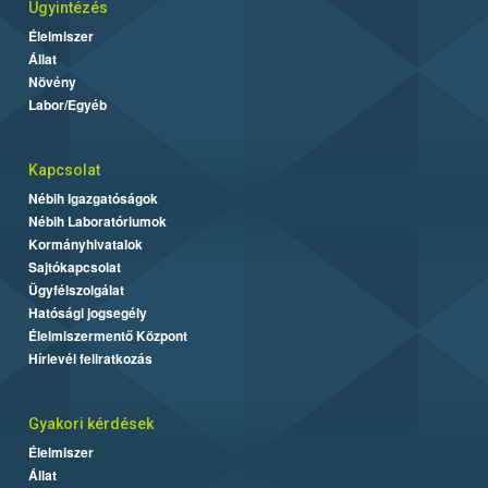
Ügyintézés
Élelmiszer
Állat
Növény
Labor/Egyéb
Kapcsolat
Nébih Igazgatóságok
Nébih Laboratóriumok
Kormányhivatalok
Sajtókapcsolat
Ügyfélszolgálat
Hatósági jogsegély
Élelmiszermentő Központ
Hírlevél feliratkozás
Gyakori kérdések
Élelmiszer
Állat