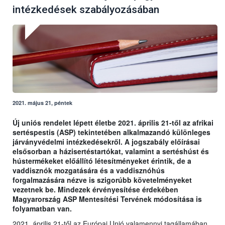
intézkedések szabályozásában
2021. május 21, péntek
Új uniós rendelet lépett életbe 2021. április 21-től az afrikai
sertéspestis (ASP) tekintetében alkalmazandó különleges
járványvédelmi intézkedésekről. A jogszabály előírásai
elsősorban a házisertéstartókat, valamint a sertéshúst és
hústermékeket előállító létesítményeket érintik, de a
vaddisznók mozgatására és a vaddisznóhús
forgalmazására nézve is szigorúbb követelményeket
vezetnek be. Mindezek érvényesítése érdekében
Magyarország ASP Mentesítési Tervének módosítása is
folyamatban van.
2021. április 21-től az Európai Unió valamennyi tagállamában,