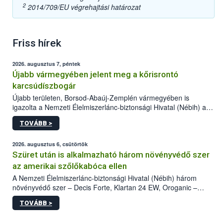
2
2014/709/EU végrehajtási határozat
Friss hírek
2026. augusztus 7, péntek
Újabb vármegyében jelent meg a kőrisrontó
karcsúdíszbogár
Újabb területen, Borsod-Abaúj-Zemplén vármegyében is
igazolta a Nemzeti Élelmiszerlánc-biztonsági Hivatal (Nébih) a
kőrisrontó karcsúdíszbogár (Agrilus planipennis) jelenlétét. A
TOVÁBB >
kártevőt nem csak színcsapdában találták meg, de már fertőzött
fában is azonosították. A növényvédelmi szakemberek folytatják
az intenzív felderítést, emellett az intézkedéseket a szlovák
2026. augusztus 6, csütörtök
hatósággal is összehangolják a terjedés megállítása érdekében.
Szüret után is alkalmazható három növényvédő szer
az amerikai szőlőkabóca ellen
A Nemzeti Élelmiszerlánc-biztonsági Hivatal (Nébih) három
növényvédő szer – Decis Forte, Klartan 24 EW, Oroganic –
engedélyokiratát módosította, így azok a szüretet követően,
TOVÁBB >
egészen a vesszőérettség (BBCH 91) stádiumáig
felhasználhatóak a szőlőben. A kiterjesztések célja, hogy a korai