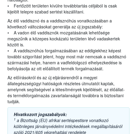
• Fertőzött területen kívülre továbbtartás céljából is csak
kijelölt telepre szabad sertést kiszállítani.
Az élő vaddisznó és a vaddisznóhús vonatkozásában a
következő változásokat generálja az új jogszabály:
• A vadon élő vaddisznók mozgatásának lehetősége
megszűnik a közepes kockázatú területen lévő vadaskertek
között is.
• A vaddisznóhús forgalmazásában az eddigiekhez képest
további szigorítást jelent, hogy most már nemcsak a vaddisznó
származási helye, hanem a vadfeldolgozó elhelyezkedése is
befolyásolja az ott előállított termék forgalmazását.
Az előírásokról és az új eljárásrendről a megyei
állategészségügyi hatóságok részletes útmutatót kaptak,
amelynek segítségével a létesítmények kijelölését, az élőállat-
és termékforgalmazás zavartalanságát továbbra is biztosítani
tudják.
Hivatkozott jogszabályok:
1
a Bizottság (EU) afrikai sertéspestisre vonatkozó
különleges járványvédelmi intézkedések megállapításáról
szóló 2021/605 végrehajtási rendelete