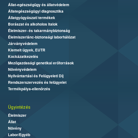
Állat-egészségügy és állatvédelem
Állategészségügyi diagnosztika
Állatgyógyászati termékek
Borászat és alkoholos italok
Élelmiszer- és takarmánybiztonság
Élelmiszerlánc-biztonsági laborhálózat
Járványvédelem
Kiemelt ügyek, EUTR
Kockázatkezelés
Mezőgazdasági genetikai erőforrások
Növényvédelem
Nyilvántartási és Felügyeleti Díj
Rendszerszervezés és felügyelet
Termékpálya-ellenőrzés
Ügyintézés
Élelmiszer
Állat
Növény
Labor/Egyéb