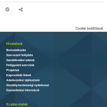
érésű szőlőkben is legyen lehetőség a károsító elleni további
védekezésre. Az Oroganic készítmény kis kiszerelésben kiskerti
felhasználók számára is elérhető és ökológiai termesztésben is
engedélyezett.
Cookie beállítások
Hivatalunk
Bemutatkozás
Szervezeti felépítés
Gazdálkodási adatok
Felügyeleti szervünk
Projektek
Kapcsolódó linkek
Adatkezelési tájékoztató
Akadálymentességi nyilatkozat
Üzemeltetési információ
Szakterületek