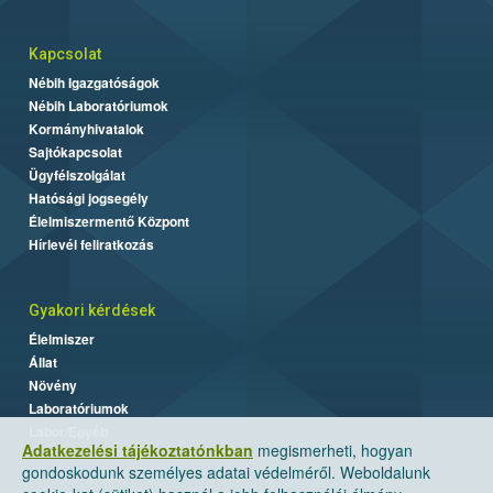
Kapcsolat
Nébih Igazgatóságok
Nébih Laboratóriumok
Kormányhivatalok
Sajtókapcsolat
Ügyfélszolgálat
Hatósági jogsegély
Élelmiszermentő Központ
Hírlevél feliratkozás
Gyakori kérdések
Élelmiszer
Állat
Növény
Laboratóriumok
Labor/Egyéb
Adatkezelési tájékoztatónkban
megismerheti, hogyan
gondoskodunk személyes adatai védelméről. Weboldalunk