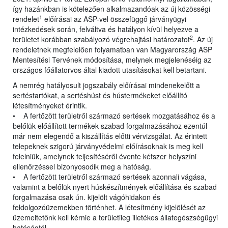
így hazánkban is kötelezően alkalmazandóak az új közösségi
1
rendelet
előírásai az ASP-vel összefüggő járványügyi
intézkedések során, felváltva és hatályon kívül helyezve a
2
területet korábban szabályozó végrehajtási határozatot
. Az új
rendeletnek megfelelően folyamatban van Magyarország ASP
Mentesítési Tervének módosítása, melynek megjelenéséig az
országos főállatorvos által kiadott utasításokat kell betartani.
A nemrég hatályosult jogszabály előírásai mindenekelőtt a
sertéstartókat, a sertéshúst és hústermékeket előállító
létesítményeket érintik.
• A fertőzött területről származó sertések mozgatásához és a
belőlük előállított termékek szabad forgalmazásához ezentúl
már nem elegendő a kiszállítás előtti vérvizsgálat. Az érintett
telepeknek szigorú járványvédelmi előírásoknak is meg kell
felelniük, amelynek teljesítéséről évente kétszer helyszíni
ellenőrzéssel bizonyosodik meg a hatóság.
• A fertőzött területről származó sertések azonnali vágása,
valamint a belőlük nyert húskészítmények előállítása és szabad
forgalmazása csak ún. kijelölt vágóhidakon és
feldolgozóüzemekben történhet. A létesítmény kijelölését az
üzemeltetőnk kell kérnie a területileg illetékes állategészségügyi
hatóságtól.