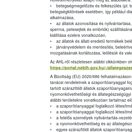
• betegségmegelőzés és felkészülés (pl. bi
betegségkitörések esetében, így például di
alkalmazása,
• az állatok azonosítása és nyilvántartása, 
sperma, petesejtek és embriók) szállításán
kiállítása ezekre vonatkozóan,
• az állatok és állati eredetű termékek be
• járványvédelem és mentesítés, beleértve a
mozgatásának korlátozása, leölésük és vak
Az AHL-ről részletesen alábbi cikkünkben o
https://portal.nebih.gov.hu/-/allategesz
A Bizottság (EU) 2020/686 felhatalmazáson 
tanácsi rendeletnek a szaporítóanyaggal fo
tartott szárazföldi állatok szaporítóanyaga
nyomonkövethetőségi és állategészségügyi k
alábbi területekre vonatkozóan tartalmaz el
• a szaporítóanyaggal foglalkozó létesítm
• a szaporítóanyaggal foglalkozó létesítmény
• a felelős személyek nyilvántartás-vezetés
• a nyomonkövethetőség és az állategész
• egyes szárazföldi állatok szaporítóanyag