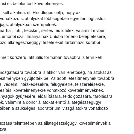
ási és bejelentési követelmények.
l kell alkalmazni. Elsődleges célja, hogy az
 vonatkozó szabályokat többségében egyetlen jogi aktus
ő jogszabályokban szerepelnek.
marha-, juh-, kecske-, sertés- és lófélék, valamint elvben
s embriói szállítmányainak Unióba történő beléptetésére,
zó állategészségügyi feltételeket tartalmazó korábbi
meit korszerű, aktuális formában továbbra is fenn kell
mozgatására továbbra is akkor van lehetőség, ha azokat az
étesítményben gyűjtötték be. Az adott létesítménynek továbbra
iai védelmi intézkedésekre, felügyeletre, felszerelésekre,
épesítési követelményekre vonatkozó követelményeknek.
anyagok gyűjtésére, előállítására, feldolgozására, tárolására,
, valamint a donor állatokat érintő állategészségügyi
tében a szükséges laboratóriumi vizsgálatokra vonatkozó
lgozása tekintetében az állategészségügyi követelmények a
zva.