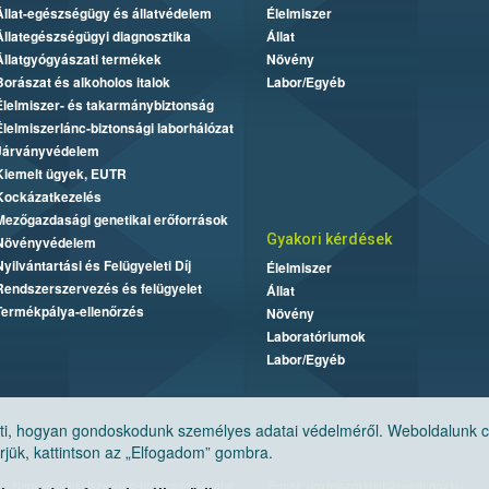
Állat-egészségügy és állatvédelem
Élelmiszer
Állategészségügyi diagnosztika
Állat
Állatgyógyászati termékek
Növény
Borászat és alkoholos italok
Labor/Egyéb
Élelmiszer- és takarmánybiztonság
Élelmiszerlánc-biztonsági laborhálózat
Járványvédelem
Kiemelt ügyek, EUTR
Kockázatkezelés
Mezőgazdasági genetikai erőforrások
Gyakori kérdések
Növényvédelem
Nyilvántartási és Felügyeleti Díj
Élelmiszer
Rendszerszervezés és felügyelet
Állat
Termékpálya-ellenőrzés
Növény
Laboratóriumok
Labor/Egyéb
, hogyan gondoskodunk személyes adatai védelméről. Weboldalunk cook
jük, kattintson az „Elfogadom” gombra.
Nemzeti Élelmiszerlánc-biztonsági Hivatal
E-mail:
ugyfelszolgalat@nebih.gov.hu