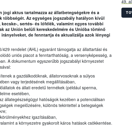
49. a
szára
en jogi aktus tartalmazza az állatbetegségekre és a
össze
TO
 többségét. Az egységes jogszabály hatályon kívül
előír
, kecske-, sertés- és lófélék, valamint egyes további
idősz
nak az Unión belüli kereskedelmére és Unióba történő
rányelveket, de fenntartja és aktualizálja azok lényegi
6/429 rendelet (AHL) egyaránt támogatja az állattartási és
solódó uniós piacot a fenntarthatóság, a versenyképesség, a
an. A dokumentum egyszerűbb jogszabályi környezetet
ásával:
tenek a gazdálkodóknak, állatorvosoknak a súlyos
ében vagy terjedésének megállításában,
őállatok és állati eredetű termékek (például sperma,
delme esetében,
z állategészségügyi hatóságok kezében a potenciálisan
gségek megelőzésére, különös tekintettel a betegségek
kre;
körülményekhez igazításában,
alamint a környezetre gyakorolt káros hatások csökkentése.