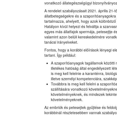
vonatkozó állategészségügyi bizonyítványoz
A rendelet szabályozásait 2021. április 21-tő
állatbetegségekre és a szaporítóanyagokra
tartalmazza, ahelyett, hogy azok különböz
Hatályon kívül helyezi és felváltja a szarvas
egyes más állatfajok spermája, petesejtje é
valamint azon belüli kereskedelmére vonatko
tanácsi irányelveket.
Fontos, hogy a korábbi előírások lényegi ele
tartani. Így például:
A szaporítóanyagok tagállamok közötti 
illetékes hatóság által engedélyezett l
is meg kell felelnie a karanténra, biológ
illetve személyi kompetenciára, szakk
Továbbra is meg kell felelni a szaporító
szállítására vonatkozó követelményeknek
követelményeknek, és mindezek tekinte
követelményeknek.
Az embriók és petesejtek gyűjtése és feldo
korábbinál részletesebben vannak szabályo