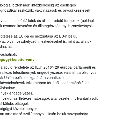
ológiai biztonsági* intézkedések) az esetleges
agnosztikai eszközök, vakcinázások és orvosi kezelések
valamint az élőállatok és állati eredetű termékek (például
ak nyomon követése és állategészségügyi bizonyítványok
léptetése az EU-ba és mozgatása az EU-n belül,
z olyan vészhelyzeti intézkedéseket is, mint az állatok
cinázás.
lvashatnak:
segugyi-kerettorveny
alapuló rendelete az (EU) 2016/429 európai parlamenti és
glalkozó létesítmények engedélyezése, valamint a bizonyos
inak Unión belüli mozgatására vonatkozó
övetelmények tekintetében történő kiegészítéséről az
őírásokat:
ények engedélyezés,
ekről az illetékes hatóságok által vezetett nyilvántartások,
i kötelezettségei,
ségügyi követelmények,
ait tartalmazó szállítmányok Unión belüli mozgatására