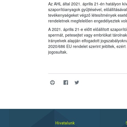
Az AHL által 2021. április 21-én hatályon kí
szaporítóanyagok gyűjtésével, előállításával
tevékenységeket végző létesítmények eseté
rendeletnek megfelelően engedélyeztek vol
A 2021. április 21-e előtt előállított szap
spermát, petesejtet vagy embriókat tárolnak,
irányelvek alapján elfogadott jogszabályokna
2020/686 EU rendelet szerint jelöltek, ezér
jogosultak.
Hivatalunk