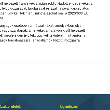
vül helyezett irányelvek alapján eddig kiadott engedélyeket a
, feldolgozásával, tárolásával és szállításával kapcsolatos
ben úgy kell tekinteni, mintha azokat már a 2020/686 EU
na.
orítóanyagok esetében a műszalmákat, amelyekben olyan
 vagy szállítanak, amelyeket a hatályon kívül helyezett
k megfelelően jelöltek, úgy kell tekinteni, mint amiket a
t azok forgalmazásra, a tagállamok közötti mozgásra
Szakterületek
Ügyintézés