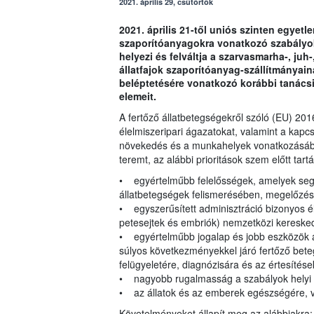
2021. április 29, csütörtök
2021. április 21-től uniós szinten egyetl
szaporítóanyagokra vonatkozó szabályok
helyezi és felváltja a szarvasmarha-, juh-
állatfajok szaporítóanyag-szállítmányai
beléptetésére vonatkozó korábbi tanácsi i
elemeit.
A fertőző állatbetegségekről szóló (EU) 201
élelmiszeripari ágazatokat, valamint a kapc
növekedés és a munkahelyek vonatkozásáb
teremt, az alábbi prioritások szem előtt tart
• egyértelműbb felelősségek, amelyek segí
állatbetegségek felismerésében, megelőzés
• egyszerűsített adminisztráció bizonyos él
petesejtek és embriók) nemzetközi kereske
• egyértelműbb jogalap és jobb eszközök a
súlyos következményekkel járó fertőző bete
felügyeletére, diagnózisára és az értesítése
• nagyobb rugalmasság a szabályok helyi 
• az állatok és az emberek egészségére, v
Követelményeket állapít meg az alábbiakra: