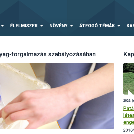
ÉLELMISZER
NÖVÉNY
ÁTFOGÓ TÉMÁK
KA
anyag-forgalmazás szabályozásában
Kap
2026. j
Patá
léte
enge
2016/