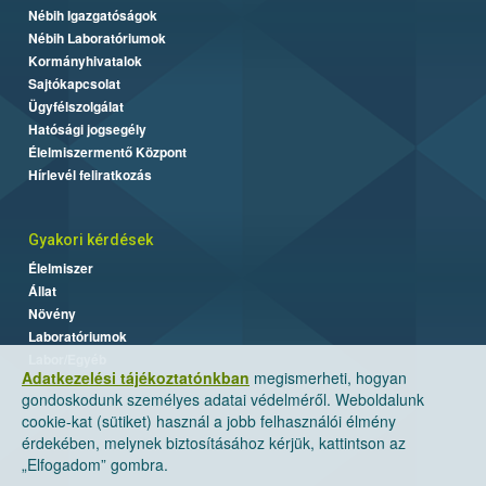
Nébih Igazgatóságok
Nébih Laboratóriumok
Kormányhivatalok
Sajtókapcsolat
Ügyfélszolgálat
Hatósági jogsegély
Élelmiszermentő Központ
Hírlevél feliratkozás
Gyakori kérdések
Élelmiszer
Állat
Növény
Laboratóriumok
Labor/Egyéb
Adatkezelési tájékoztatónkban
megismerheti, hogyan
gondoskodunk személyes adatai védelméről. Weboldalunk
cookie-kat (sütiket) használ a jobb felhasználói élmény
érdekében, melynek biztosításához kérjük, kattintson az
„Elfogadom” gombra.