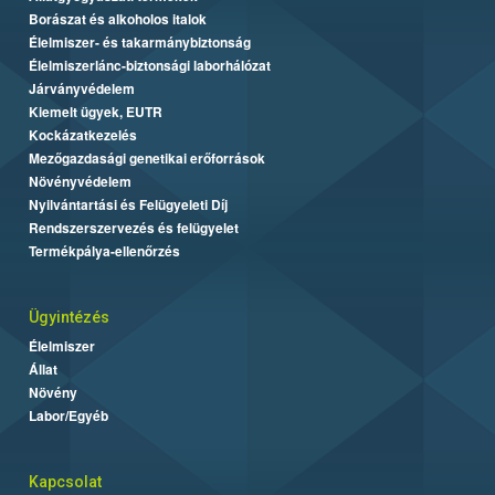
Borászat és alkoholos italok
Élelmiszer- és takarmánybiztonság
Élelmiszerlánc-biztonsági laborhálózat
Járványvédelem
Kiemelt ügyek, EUTR
Kockázatkezelés
Mezőgazdasági genetikai erőforrások
Növényvédelem
Nyilvántartási és Felügyeleti Díj
Rendszerszervezés és felügyelet
Termékpálya-ellenőrzés
Ügyintézés
Élelmiszer
Állat
Növény
Labor/Egyéb
Kapcsolat