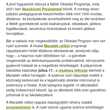
A jövő fogyasztóit célozza a Nébih Oktatási Programja, mely
2021-ben
Nagyköveti Programmal
bővült. A mintegy ötven
pályázó pedagógusnak köszönhetően több mint 1000 óvodás,
általános- és középiskolás ismerkedhetett meg az idei tanévben
a Nébih gyerekeknek szóló kiadványaival, előadások, játékos
foglalkozások, tanulmányi kirándulások és kreatív játékok
formájában.
Bár a vakáció már megkezdődött, az Oktatási Program nem tart
nyári szünetet. A hivatal
Maradék nélkül
programja
rajzpályázatot hirdet általános iskolásoknak, amelynek célja,
hogy – a hasznos nyári időtöltésen túl – a gyerekek
megismerjék az élelmiszerpazarlás problémakörét, környezetre
gyakorolt hatását és a megelőzés lehetőségeit. A pályaművek
beküldési határideje
július 17.
, a
részletes felhívás
elérhető a
Maradék nélkül honlapján. A szakmai zsűri díjazottjai mellett a
közönség kedvenceit és a legaktívabb oktatási intézményt is
jutalmazza a hivatal. A két kategória legjobb 15 alkotásából
pedig óriásszínező készül, így az alkotások több ezer gyerekhez
juthatnak el az iskolakezdésre.
A Maradék nélkül csapata összegyűjtött néhány családi
programötletet
is. A nyári szünet ugyanis számos lehetőséget