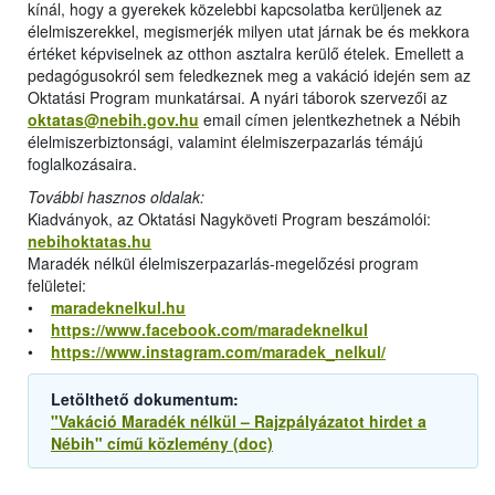
kínál, hogy a gyerekek közelebbi kapcsolatba kerüljenek az
élelmiszerekkel, megismerjék milyen utat járnak be és mekkora
értéket képviselnek az otthon asztalra kerülő ételek. Emellett a
pedagógusokról sem feledkeznek meg a vakáció idején sem az
Oktatási Program munkatársai. A nyári táborok szervezői az
oktatas@nebih.gov.hu
email címen jelentkezhetnek a Nébih
élelmiszerbiztonsági, valamint élelmiszerpazarlás témájú
foglalkozásaira.
További hasznos oldalak:
Kiadványok, az Oktatási Nagyköveti Program beszámolói:
nebihoktatas.hu
Maradék nélkül élelmiszerpazarlás-megelőzési program
felületei:
•
maradeknelkul.hu
•
https://www.facebook.com/maradeknelkul
•
https://www.instagram.com/maradek_nelkul/
Letölthető dokumentum:
"Vakáció Maradék nélkül – Rajzpályázatot hirdet a
Nébih" című közlemény (doc)