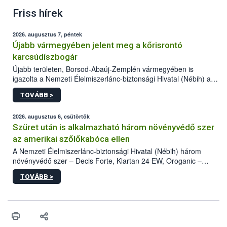
Friss hírek
2026. augusztus 7, péntek
Újabb vármegyében jelent meg a kőrisrontó
karcsúdíszbogár
Újabb területen, Borsod-Abaúj-Zemplén vármegyében is
igazolta a Nemzeti Élelmiszerlánc-biztonsági Hivatal (Nébih) a
kőrisrontó karcsúdíszbogár (Agrilus planipennis) jelenlétét. A
TOVÁBB >
kártevőt nem csak színcsapdában találták meg, de már fertőzött
fában is azonosították. A növényvédelmi szakemberek folytatják
az intenzív felderítést, emellett az intézkedéseket a szlovák
2026. augusztus 6, csütörtök
hatósággal is összehangolják a terjedés megállítása érdekében.
Szüret után is alkalmazható három növényvédő szer
az amerikai szőlőkabóca ellen
A Nemzeti Élelmiszerlánc-biztonsági Hivatal (Nébih) három
növényvédő szer – Decis Forte, Klartan 24 EW, Oroganic –
engedélyokiratát módosította, így azok a szüretet követően,
TOVÁBB >
egészen a vesszőérettség (BBCH 91) stádiumáig
felhasználhatóak a szőlőben. A kiterjesztések célja, hogy a korai
érésű szőlőkben is legyen lehetőség a károsító elleni további
védekezésre. Az Oroganic készítmény kis kiszerelésben kiskerti
felhasználók számára is elérhető és ökológiai termesztésben is