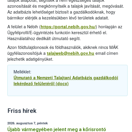
talajok állapotát, segítsék a nem egészséges talajok
azonosítását és megkönnyítsék a talajok javítását, megóvását.
Az adatbázis lehetőséget biztosít a gazdálkodóknak, hogy
bármikor elérjék a kezelésükben lévő területek adatait.
A felület a Nébih (
https://portal.nebih.gov.hu/
) honlapján az
Ügyfélprofil/E-ügyintézés funkción keresztül érhető el.
Használatához dedikált útmutató segíti.
Azon földtulajdonosok és földhasználók, akiknek nincs MÁK
ügyfélazonosítójuk a
talajweb@nebih.gov.hu
email címen
jelezhetik adatigényüket.
Melléklet:
Útmutató a Nemzeti Talajtani Adatbázis gazdálkodói
lekérdező felületéről (docx)
Friss hírek
2026. augusztus 7, péntek
Újabb vármegyében jelent meg a kőrisrontó