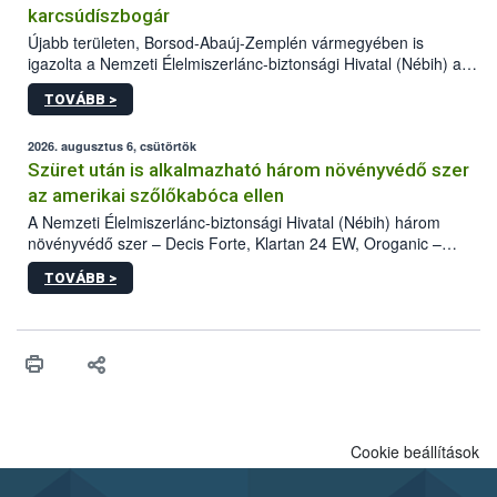
karcsúdíszbogár
Újabb területen, Borsod-Abaúj-Zemplén vármegyében is
igazolta a Nemzeti Élelmiszerlánc-biztonsági Hivatal (Nébih) a
kőrisrontó karcsúdíszbogár (Agrilus planipennis) jelenlétét. A
TOVÁBB >
kártevőt nem csak színcsapdában találták meg, de már fertőzött
fában is azonosították. A növényvédelmi szakemberek folytatják
az intenzív felderítést, emellett az intézkedéseket a szlovák
2026. augusztus 6, csütörtök
hatósággal is összehangolják a terjedés megállítása érdekében.
Szüret után is alkalmazható három növényvédő szer
az amerikai szőlőkabóca ellen
A Nemzeti Élelmiszerlánc-biztonsági Hivatal (Nébih) három
növényvédő szer – Decis Forte, Klartan 24 EW, Oroganic –
engedélyokiratát módosította, így azok a szüretet követően,
TOVÁBB >
egészen a vesszőérettség (BBCH 91) stádiumáig
felhasználhatóak a szőlőben. A kiterjesztések célja, hogy a korai
érésű szőlőkben is legyen lehetőség a károsító elleni további
védekezésre. Az Oroganic készítmény kis kiszerelésben kiskerti
felhasználók számára is elérhető és ökológiai termesztésben is
engedélyezett.
Cookie beállítások