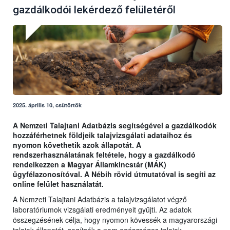
gazdálkodói lekérdező felületéről
2025. április 10, csütörtök
A Nemzeti Talajtani Adatbázis segítségével a gazdálkodók
hozzáférhetnek földjeik talajvizsgálati adataihoz és
nyomon követhetik azok állapotát. A
rendszerhasználatának feltétele, hogy a gazdálkodó
rendelkezzen a Magyar Államkincstár (MÁK)
ügyfélazonosítóval. A Nébih rövid útmutatóval is segíti az
online felület használatát.
A Nemzeti Talajtani Adatbázis a talajvizsgálatot végző
laboratóriumok vizsgálati eredményeit gyűjti. Az adatok
összegzésének célja, hogy nyomon kövessék a magyarországi