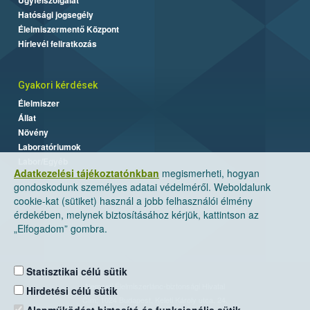
Hatósági jogsegély
Élelmiszermentő Központ
Hírlevél feliratkozás
Gyakori kérdések
Élelmiszer
Állat
Növény
Laboratóriumok
Labor/Egyéb
Adatkezelési tájékoztatónkban
megismerheti, hogyan
gondoskodunk személyes adatai védelméről. Weboldalunk
cookie-kat (sütiket) használ a jobb felhasználói élmény
érdekében, melynek biztosításához kérjük, kattintson az
„Elfogadom” gombra.
Statisztikai célú sütik
Nemzeti Élelmiszerlánc-biztonsági Hivatal
Hirdetési célú sütik
Cím: 1024 Budapest, Keleti Károly utca. 24.