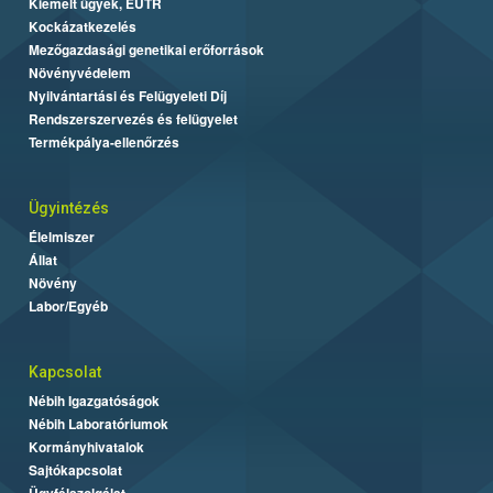
Kiemelt ügyek, EUTR
Kockázatkezelés
Mezőgazdasági genetikai erőforrások
Növényvédelem
Nyilvántartási és Felügyeleti Díj
Rendszerszervezés és felügyelet
Termékpálya-ellenőrzés
Ügyintézés
Élelmiszer
Állat
Növény
Labor/Egyéb
Kapcsolat
Nébih Igazgatóságok
Nébih Laboratóriumok
Kormányhivatalok
Sajtókapcsolat
Ügyfélszolgálat