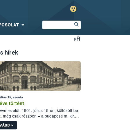
PCSOLAT
s hírek
úlius 15, szerda
éve történt
vvel ezelőtt 1901. július 15-én, költözött be
z, még csak részben – a budapesti m. kir.
i vetőmagvizsgáló állomás a Kis Rókus utca
VÁBB >
ám alatti, Czigler Győző által tervezett új