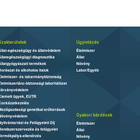
Szakterületek
Ügyintézés
Állat-egészségügy és állatvédelem
Élelmiszer
Állategészségügyi diagnosztika
Állat
Állatgyógyászati termékek
Növény
Borászat és alkoholos italok
Labor/Egyéb
Élelmiszer- és takarmánybiztonság
Élelmiszerlánc-biztonsági laborhálózat
Járványvédelem
Kiemelt ügyek, EUTR
Kockázatkezelés
Mezőgazdasági genetikai erőforrások
Gyakori kérdések
Növényvédelem
Nyilvántartási és Felügyeleti Díj
Élelmiszer
Rendszerszervezés és felügyelet
Állat
Termékpálya-ellenőrzés
Növény