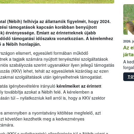
épüle
al (Nébih) felhívja az állattartók figyelmét, hogy 2024.
ezési támogatások kapcsán korábban benyújtott
k) érvényessége. Emiatt az érintetteknek újabb
ezdődő támogatási időszakra vonatkozóan. A kérelemhez
2026. j
 a Nébih honlapján.
Az e
rszágon elismert, egyesületi formában működő
járta
ek a tagjaik számára nyújtott tenyésztési szolgáltatások
A kedv
iós szabályozás szerint ugyanakkor ilyen jellegű támogatás
forga
ozás (KKV) lehet, tehát az egyesületek kizárólag az ezen
Korm.
 szakmai szolgáltatások után igényelhetnek támogatást.
TO
sérül
felme
tás igénybevételére irányuló
kérelmeiket az érintett
veszé
ly továbbítja azokat a Nébih felé. A kérelemben a
Ezen 
n túl – nyilatkozniuk kell arról is, hogy a KKV szektor
vonni
jártas
és amennyiben a nyomtatvány kitöltése megfelelő, azt
k ezt követően kezdhetik meg a kedvezményes
 számára.
lmek (KKV-s nyilatkozatok) ellenőrzésén túl a Nébih végzi a