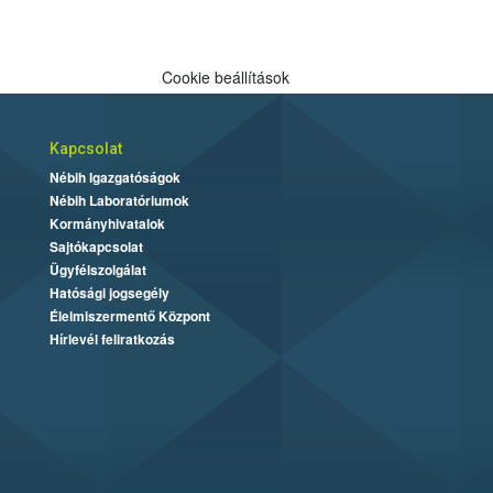
Cookie beállítások
Kapcsolat
Nébih Igazgatóságok
Nébih Laboratóriumok
Kormányhivatalok
Sajtókapcsolat
Ügyfélszolgálat
Hatósági jogsegély
Élelmiszermentő Központ
Hírlevél feliratkozás