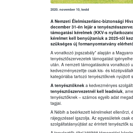
2020. november 10, kedd
A Nemzeti Élelmiszerlánc-biztonsági Hivat
december 31-én lejár a tenyésztésszerv
támogatási kérelmek (KKV-s nyilatkozato
kérelmet kell benyújtaniuk a 2025-től k
szükséges új formanyomtatvány elérhető
A vonatkozó jogszabály* alapján a Magyaro
tenyésztőszervezetek támogatást igényelhetn
után. A nemzeti támogatásokra vonatkozó un
kedvezményezettje csak kis- és középvállalk
kategóriába tartozó tenyésztőknek nyújtott
A tenyésztőknek
a kedvezményes szolgálta
tenyésztőszervezetnél kell leadniuk
, ame
tenyésztőknek – számos egyéb adat megadásá
tagjai.
A Nébih a beérkezett kérelmeket ellenőrzi, 
rájegyzéssel igazolja. Az egyesületek csa
szolgáltatásnyújtást az érintett tenyésztők
A tenyésztők által kitöltött támogatási kére