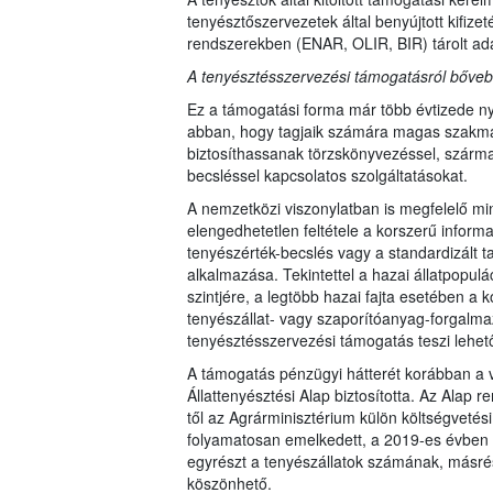
tenyésztőszervezetek által benyújtott kifizet
rendszerekben (ENAR, OLIR, BIR) tárolt ada
A tenyésztésszervezési támogatásról bőve
Ez a támogatási forma már több évtizede ny
abban, hogy tagjaik számára magas szakmai
biztosíthassanak törzskönyvezéssel, származ
becsléssel kapcsolatos szolgáltatásokat.
A nemzetközi viszonylatban is megfelelő mi
elengedhetetlen feltétele a korszerű inform
tenyészérték-becslés vagy a standardizált t
alkalmazása. Tekintettel a hazai állatpopulá
szintjére, a legtöbb hazai fajta esetében a 
tenyészállat- vagy szaporítóanyag-forgalma
tenyésztésszervezési támogatás teszi lehe
A támogatás pénzügyi hátterét korábban a v
Állattenyésztési Alap biztosította. Az Alap
től az Agrárminisztérium külön költségvetési
folyamatosan emelkedett, a 2019-es évben m
egyrészt a tenyészállatok számának, másré
köszönhető.