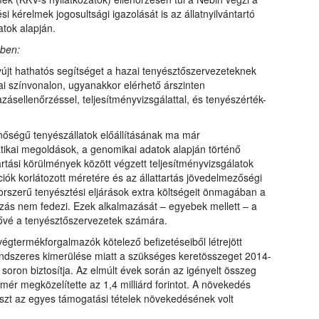
ési kérelmek jogosultsági igazolását is az állatnyilvántartó
tok alapján.
bben:
újt hathatós segítséget a hazai tenyésztőszervezeteknek
 színvonalon, ugyanakkor elérhető árszinten
ásellenőrzéssel, teljesítményvizsgálattal, és tenyészérték-
nőségű tenyészállatok előállításának ma már
atikai megoldások, a genomikai adatok alapján történő
artási körülmények között végzett teljesítményvizsgálatok
ciók korlátozott méretére és az állattartás jövedelmezőségi
korszerű tenyésztési eljárások extra költségeit önmagában a
zás nem fedezi. Ezek alkalmazását – egyebek mellett – a
tővé a tenyésztőszervezetek számára.
égtermékforgalmazók kötelező befizetéseiből létrejött
 rendszeres kimerülése miatt a szükséges keretösszeget 2014-
 soron biztosítja. Az elmúlt évek során az igényelt összeg
ér megközelítette az 1,4 milliárd forintot. A növekedés
szt az egyes támogatási tételek növekedésének volt