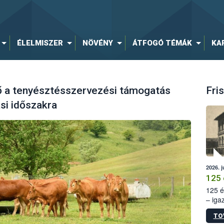
ÉLELMISZER
NÖVÉNY
ÁTFOGÓ TÉMÁK
KA
ő a tenyésztésszervezési támogatás
Fris
si időszakra
2026. j
125 
125 é
– iga
állam
TO
15. sz