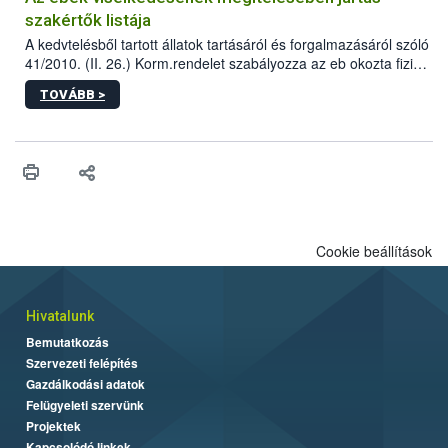
szakértők listája
A kedvtelésből tartott állatok tartásáról és forgalmazásáról szóló
41/2010. (II. 26.) Korm.rendelet szabályozza az eb okozta fizikai
sérülés, illetve ennek veszélye keletkezésekor felmerülő
TOVÁBB >
hatósági feladatokat, valamint a veszélyes eb tartását és annak
engedélyezését. Ezen eljárások során szükség esetén be kell
vonni az ebek viselkedésének megítélésében jártas szakértőt.
Cookie beállítások
Hivatalunk
Bemutatkozás
Szervezeti felépítés
Gazdálkodási adatok
Felügyeleti szervünk
Projektek
Kapcsolódó linkek