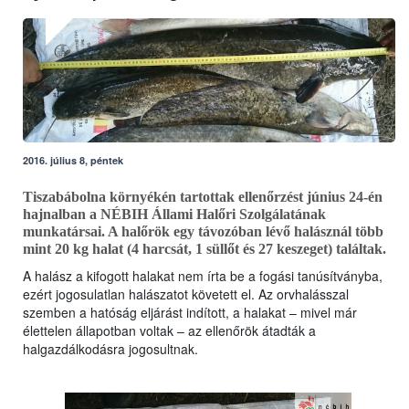
2016. július 8, péntek
Tiszabábolna környékén tartottak ellenőrzést június 24-én
hajnalban a NÉBIH Állami Halőri Szolgálatának
munkatársai. A halőrök egy távozóban lévő halásznál több
mint 20 kg halat (4 harcsát, 1 süllőt és 27 keszeget) találtak.
A halász a kifogott halakat nem írta be a fogási tanúsítványba,
ezért jogosulatlan halászatot követett el. Az orvhalásszal
szemben a hatóság eljárást indított, a halakat – mivel már
élettelen állapotban voltak – az ellenőrök átadták a
halgazdálkodásra jogosultnak.