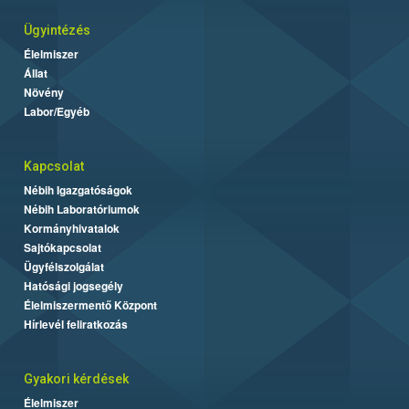
Ügyintézés
Élelmiszer
Állat
Növény
Labor/Egyéb
Kapcsolat
Nébih Igazgatóságok
Nébih Laboratóriumok
Kormányhivatalok
Sajtókapcsolat
Ügyfélszolgálat
Hatósági jogsegély
Élelmiszermentő Központ
Hírlevél feliratkozás
Gyakori kérdések
Élelmiszer