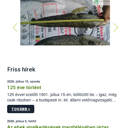
Friss hírek
2026. július 15, szerda
125 éve történt
125 évvel ezelőtt 1901. július 15-én, költözött be – igaz, még
csak részben – a budapesti m. kir. állami vetőmagvizsgáló
állomás a Kis Rókus utca 15. szám alatti, Czigler Győző által
TOVÁBB >
tervezett új épületébe.
2026. július 6, hétfő
Az ebek viselkedésének megítélésében jártas