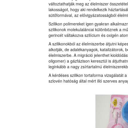
változtathatják meg az élelmiszer összetétel
lakosságot, hogy aki rendelkezik háztartásá
sütőformával, az elővigyázatosságból élelmi
Szilikon polimereket igen gyakran alkalmaz
szilikonok molekulaláncai különböznek a műa
gerincét váltakozva szilícium és oxigén atom
A szilikonokból az élelmiszerbe átjutni kép
alkotják, de adalékanyagok, katalizátorok,
élelmiszerbe. A migráció jelenthet kioldódás
oligomer) a gázfázison keresztül is átjutha
leginkább a nagy zsírtartalmú élelmiszerekb
A kérdéses szilikon tortaforma vizsgálatát
szlovén hatóság által mért illó szerves an