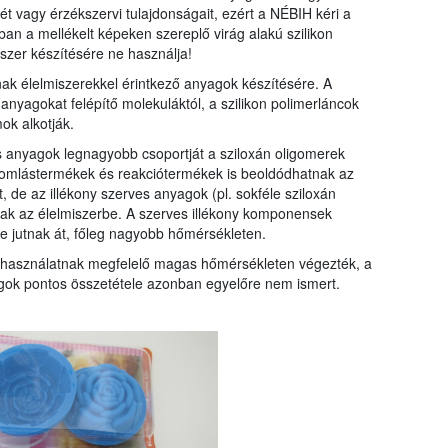
ét vagy érzékszervi tulajdonságait, ezért a NÉBIH kéri a
ban a mellékelt képeken szereplő virág alakú szilikon
szer készítésére ne használja!
nak élelmiszerekkel érintkező anyagok készítésére. A
nyagokat felépítő molekuláktól, a szilikon polimerláncok
ok alkotják.
es anyagok legnagyobb csoportját a sziloxán oligomerek
 bomlástermékek és reakciótermékek is beoldódhatnak az
t, de az illékony szerves anyagok (pl. sokféle sziloxán
tnak az élelmiszerbe. A szerves illékony komponensek
e jutnak át, főleg nagyobb hőmérsékleten.
 a használatnak megfelelő magas hőmérsékleten végezték, a
yagok pontos összetétele azonban egyelőre nem ismert.