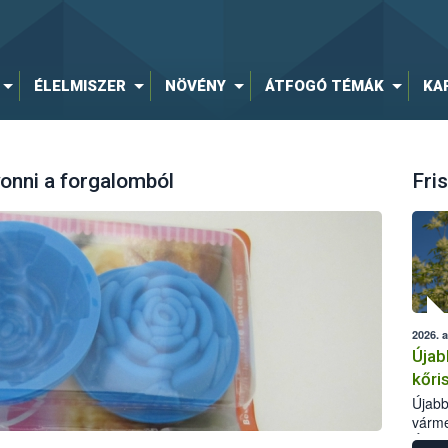
ÉLELMISZER
NÖVÉNY
ÁTFOGÓ TÉMÁK
KA
vonni a forgalomból
Fris
2026. 
Újab
kőri
Újabb
várme
Élelm