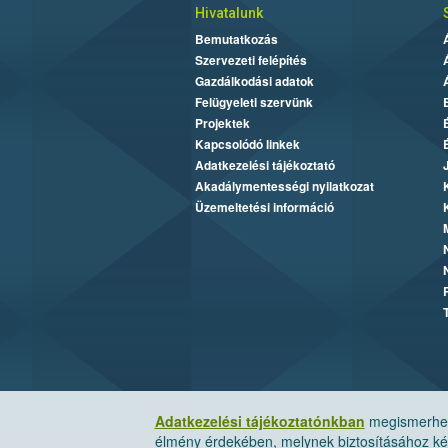
Hivatalunk
Bemutatkozás
Szervezeti felépítés
Gazdálkodási adatok
Felügyeleti szervünk
Projektek
Kapcsolódó linkek
Adatkezelési tájékoztató
Akadálymentességi nyilatkozat
Üzemeltetési információ
Adatkezelési tájékoztatónkban
megismerheti
élmény érdekében, melynek biztosításához kér