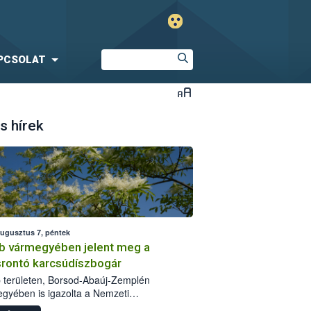
PCSOLAT
s hírek
augusztus 7, péntek
b vármegyében jelent meg a
srontó karcsúdíszbogár
 területen, Borsod-Abaúj-Zemplén
gyében is igazolta a Nemzeti
iszerlánc-biztonsági Hivatal (Nébih) a