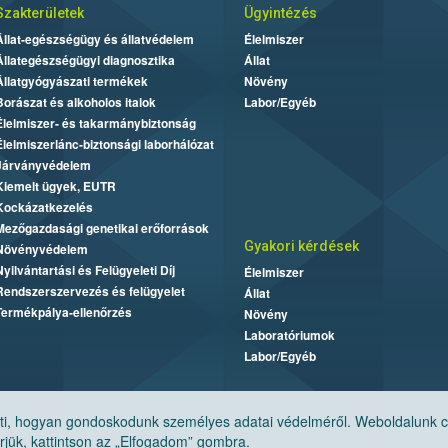
Szakterületek
Ügyintézés
Állat-egészségügy és állatvédelem
Élelmiszer
Állategészségügyi diagnosztika
Állat
Állatgyógyászati termékek
Növény
Borászat és alkoholos italok
Labor/Egyéb
Élelmiszer- és takarmánybiztonság
Élelmiszerlánc-biztonsági laborhálózat
Járványvédelem
Kiemelt ügyek, EUTR
Kockázatkezelés
Mezőgazdasági genetikai erőforrások
Gyakori kérdések
Növényvédelem
Nyilvántartási és Felügyeleti Díj
Élelmiszer
Rendszerszervezés és felügyelet
Állat
Termékpálya-ellenőrzés
Növény
Laboratóriumok
Labor/Egyéb
, hogyan gondoskodunk személyes adatai védelméről. Weboldalunk cook
jük, kattintson az „Elfogadom” gombra.