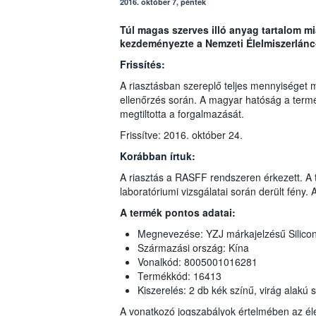
2016. október 7, péntek
Túl magas szerves illó anyag tartalom mi
kezdeményezte a Nemzeti Élelmiszerlánc-
Frissítés:
A riasztásban szereplő teljes mennyiséget m
ellenőrzés során. A magyar hatóság a termék
megtiltotta a forgalmazását.
Frissítve: 2016. október 24.
Korábban írtuk:
A riasztás a RASFF rendszeren érkezett. A 
laboratóriumi vizsgálatai során derült fény. 
A termék pontos adatai:
Megnevezése: YZJ márkajelzésű Silicone
Származási ország: Kína
Vonalkód: 8005001016281
Termékkód: 16413
Kiszerelés: 2 db kék színű, virág alakú
A vonatkozó jogszabályok értelmében az él