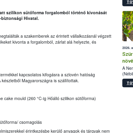
TO
kőris
jelen
att szilikon sütőforma forgalomból történő kivonását
talál
biztonsági Hivatal.
azono
folyta
intéz
egtalálták a szakemberek az érintett vállalkozásnál végzett
össze
eket kivonta a forgalomból, zárlat alá helyezte, és
érdek
2026. 
Szür
növé
szől
A Nem
(Nébi
termékkel kapcsolatos kifogásra a szlovén hatóság
Klart
A készletből Magyarországra is szállítottak.
TO
módos
egész
felha
 cake mould (260 °C-ig Hőálló szilikon sütőforma)
célja
lehet
Az Or
felha
 sütőforma/ csomagolás
terme
elmiszerekkel érintkezésbe kerülő anyagok és tárgyak nem