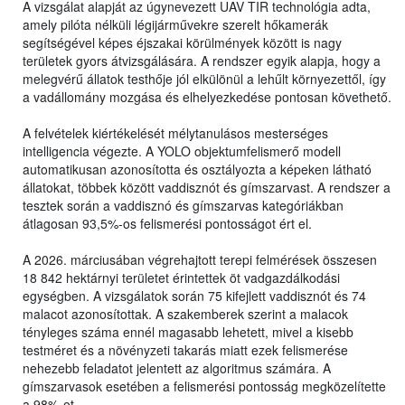
A vizsgálat alapját az úgynevezett UAV TIR technológia adta,
amely pilóta nélküli légijárművekre szerelt hőkamerák
segítségével képes éjszakai körülmények között is nagy
területek gyors átvizsgálására. A rendszer egyik alapja, hogy a
melegvérű állatok testhője jól elkülönül a lehűlt környezettől, így
a vadállomány mozgása és elhelyezkedése pontosan követhető.
A felvételek kiértékelését mélytanulásos mesterséges
intelligencia végezte. A YOLO objektumfelismerő modell
automatikusan azonosította és osztályozta a képeken látható
állatokat, többek között vaddisznót és gímszarvast. A rendszer a
tesztek során a vaddisznó és gímszarvas kategóriákban
átlagosan 93,5%-os felismerési pontosságot ért el.
A 2026. márciusában végrehajtott terepi felmérések összesen
18 842 hektárnyi területet érintettek öt vadgazdálkodási
egységben. A vizsgálatok során 75 kifejlett vaddisznót és 74
malacot azonosítottak. A szakemberek szerint a malacok
tényleges száma ennél magasabb lehetett, mivel a kisebb
testméret és a növényzeti takarás miatt ezek felismerése
nehezebb feladatot jelentett az algoritmus számára. A
gímszarvasok esetében a felismerési pontosság megközelítette
a 98%-ot.