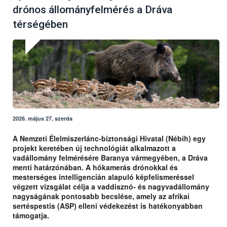
drónos állományfelmérés a Dráva
térségében
2026. május 27, szerda
A Nemzeti Élelmiszerlánc-biztonsági Hivatal (Nébih) egy
projekt keretében új technológiát alkalmazott a
vadállomány felmérésére Baranya vármegyében, a Dráva
menti határzónában. A hőkamerás drónokkal és
mesterséges intelligencián alapuló képfelismeréssel
végzett vizsgálat célja a vaddisznó- és nagyvadállomány
nagyságának pontosabb becslése, amely az afrikai
sertéspestis (ASP) elleni védekezést is hatékonyabban
támogatja.