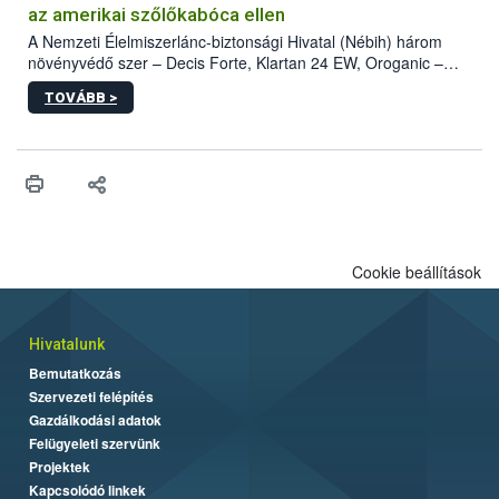
az amerikai szőlőkabóca ellen
A Nemzeti Élelmiszerlánc-biztonsági Hivatal (Nébih) három
növényvédő szer – Decis Forte, Klartan 24 EW, Oroganic –
engedélyokiratát módosította, így azok a szüretet követően,
TOVÁBB >
egészen a vesszőérettség (BBCH 91) stádiumáig
felhasználhatóak a szőlőben. A kiterjesztések célja, hogy a korai
érésű szőlőkben is legyen lehetőség a károsító elleni további
védekezésre. Az Oroganic készítmény kis kiszerelésben kiskerti
felhasználók számára is elérhető és ökológiai termesztésben is
engedélyezett.
Cookie beállítások
Hivatalunk
Bemutatkozás
Szervezeti felépítés
Gazdálkodási adatok
Felügyeleti szervünk
Projektek
Kapcsolódó linkek