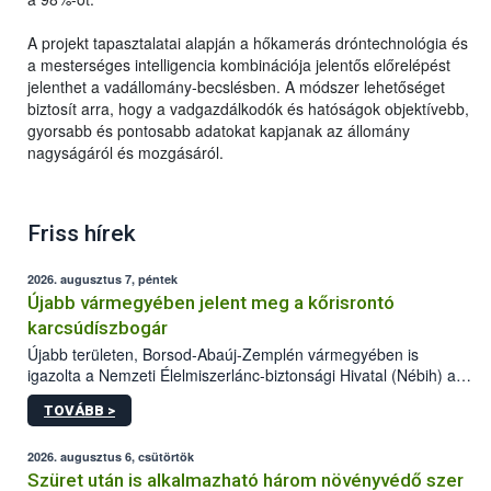
A projekt tapasztalatai alapján a hőkamerás dróntechnológia és
a mesterséges intelligencia kombinációja jelentős előrelépést
jelenthet a vadállomány-becslésben. A módszer lehetőséget
biztosít arra, hogy a vadgazdálkodók és hatóságok objektívebb,
gyorsabb és pontosabb adatokat kapjanak az állomány
nagyságáról és mozgásáról.
Friss hírek
2026. augusztus 7, péntek
Újabb vármegyében jelent meg a kőrisrontó
karcsúdíszbogár
Újabb területen, Borsod-Abaúj-Zemplén vármegyében is
igazolta a Nemzeti Élelmiszerlánc-biztonsági Hivatal (Nébih) a
kőrisrontó karcsúdíszbogár (Agrilus planipennis) jelenlétét. A
TOVÁBB >
kártevőt nem csak színcsapdában találták meg, de már fertőzött
fában is azonosították. A növényvédelmi szakemberek folytatják
az intenzív felderítést, emellett az intézkedéseket a szlovák
2026. augusztus 6, csütörtök
hatósággal is összehangolják a terjedés megállítása érdekében.
Szüret után is alkalmazható három növényvédő szer