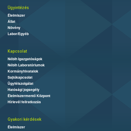
Ügyintézés
Élelmiszer
Állat
Növény
Labor/Egyéb
Kapcsolat
Nébih Igazgatóságok
Nébih Laboratóriumok
Kormányhivatalok
Sajtókapcsolat
Ügyfélszolgálat
Hatósági jogsegély
Élelmiszermentő Központ
Hírlevél feliratkozás
Gyakori kérdések
Élelmiszer