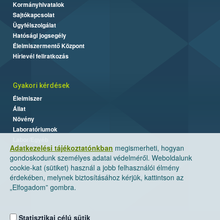
Kormányhivatalok
Sajtókapcsolat
Ügyfélszolgálat
Hatósági jogsegély
Élelmiszermentő Központ
Hírlevél feliratkozás
Gyakori kérdések
Élelmiszer
Állat
Növény
Laboratóriumok
Labor/Egyéb
Adatkezelési tájékoztatónkban
megismerheti, hogyan
gondoskodunk személyes adatai védelméről. Weboldalunk
cookie-kat (sütiket) használ a jobb felhasználói élmény
érdekében, melynek biztosításához kérjük, kattintson az
„Elfogadom” gombra.
Statisztikai célú sütik