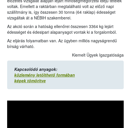
előzetes vizsgálat alapján lejárt minőségmegőrzési idejű tételek
voltak. Emellett a raktárban megtalálható volt az előző napi
szállítmány is, így összesen 30 tonna (64 raklap) édességet
vizsgáltak át a NÉBIH szakemberei.
Az akció során a hatóság ellenőrei összesen 3364 kg lejárt
édességet és édesipari alapanyagot vontak ki a forgalomból.
Az eljárás folyamatban van. Az ügyben milliós nagyságrendű
bírság várható.
Kiemelt Ügyek Igazgatósága
Kapcsolódó anyagok:
közlemény letölthető formában
képek tömörítve