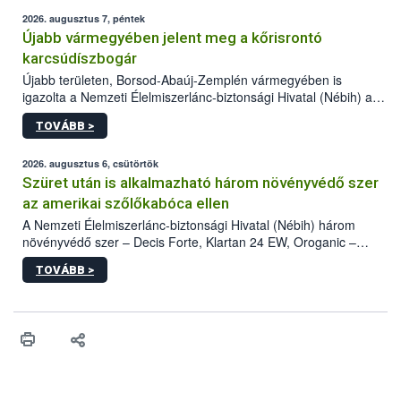
2026. augusztus 7, péntek
Újabb vármegyében jelent meg a kőrisrontó
karcsúdíszbogár
Újabb területen, Borsod-Abaúj-Zemplén vármegyében is
igazolta a Nemzeti Élelmiszerlánc-biztonsági Hivatal (Nébih) a
kőrisrontó karcsúdíszbogár (Agrilus planipennis) jelenlétét. A
TOVÁBB >
kártevőt nem csak színcsapdában találták meg, de már fertőzött
fában is azonosították. A növényvédelmi szakemberek folytatják
az intenzív felderítést, emellett az intézkedéseket a szlovák
2026. augusztus 6, csütörtök
hatósággal is összehangolják a terjedés megállítása érdekében.
Szüret után is alkalmazható három növényvédő szer
az amerikai szőlőkabóca ellen
A Nemzeti Élelmiszerlánc-biztonsági Hivatal (Nébih) három
növényvédő szer – Decis Forte, Klartan 24 EW, Oroganic –
engedélyokiratát módosította, így azok a szüretet követően,
TOVÁBB >
egészen a vesszőérettség (BBCH 91) stádiumáig
felhasználhatóak a szőlőben. A kiterjesztések célja, hogy a korai
érésű szőlőkben is legyen lehetőség a károsító elleni további
védekezésre. Az Oroganic készítmény kis kiszerelésben kiskerti
felhasználók számára is elérhető és ökológiai termesztésben is
engedélyezett.