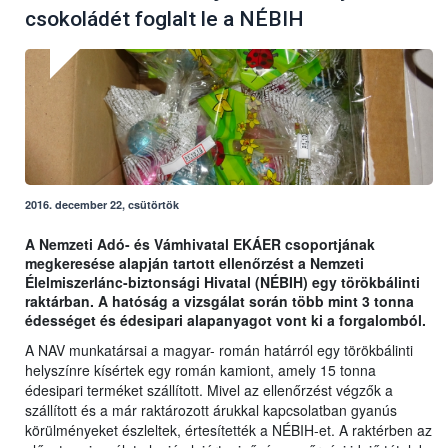
csokoládét foglalt le a NÉBIH
2016. december 22, csütörtök
A Nemzeti Adó- és Vámhivatal EKÁER csoportjának
megkeresése alapján tartott ellenőrzést a Nemzeti
Élelmiszerlánc-biztonsági Hivatal (NÉBIH) egy törökbálinti
raktárban. A hatóság a vizsgálat során több mint 3 tonna
édességet és édesipari alapanyagot vont ki a forgalomból.
A NAV munkatársai a magyar- román határról egy törökbálinti
helyszínre kísértek egy román kamiont, amely 15 tonna
édesipari terméket szállított. Mivel az ellenőrzést végzők a
szállított és a már raktározott árukkal kapcsolatban gyanús
körülményeket észleltek, értesítették a NÉBIH-et. A raktérben az