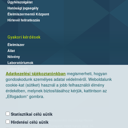
Ügyfélszolgálat
Hatósági jogsegély
Élelmiszermentő Központ
Hírlevél feliratkozás
Gyakori kérdések
Élelmiszer
Állat
Növény
Laboratóriumok
Labor/Egyéb
Adatkezelési tájékoztatónkban
megismerheti, hogyan
gondoskodunk személyes adatai védelméről. Weboldalunk
cookie-kat (sütiket) használ a jobb felhasználói élmény
érdekében, melynek biztosításához kérjük, kattintson az
„Elfogadom” gombra.
Statisztikai célú sütik
Nemzeti Élelmiszerlánc-biztonsági Hivatal
Hirdetési célú sütik
Cím: 1024 Budapest, Keleti Károly utca. 24.