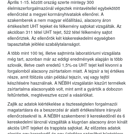
Április 1-15. között ország szerte mintegy 300
élelmiszerforgalmazónál végeztek mintavétellel egybekötött
ellenőrzést a megyei kormányhivatalok ellenőrei. A
szakemberek a nem magyar előállítású, alacsony áron
értékesített UHT tejeket és félkemény sajtokat vizsgálták. Az
akcióban 311 tétel UHT tejet, 522 tétel félkemény sajtot
ellenőriztek. Az ellenőrök két kiskereskedelmi egységben
tapasztaltak jelölési szabálytalanságot.
A több mint 100 tej, illetve sajtminta laboratóriumi vizsgálata
még tart, azonban már az eddigi eredmények alapján is több
szlovák, illetve cseh eredetű 1,5%-os UHT tejet kell kivonni a
forgalomból alacsony zsírtartalom miatt. A tejzsír a tej értékes
része, amit fölözés után például tejszín, vaj vagy tejföl
készítésére használnak. A NÉBIH vizsgálatán kiszűrt termékek
zsírtartalma alacsonyabb volt, mint amit a gyártók a dobozon
feltűntettek, megtévesztve ezzel a vásárlókat.
Zajlik az adatok kiértékelése a tisztességtelen forgalmazói
magatartásra és a beszerzési ár alatti értékesítésre irányuló
ellenőrzéseknél is. A NÉBIH szakemberei 9 kereskedőnél és 6
kereskedelmi láncnál vizsgálták a kiugróan alacsony áron kínált
akciós UHT tejeket és trappista sajtokat. Az előzetes adatok
alapján egy kereskedő és egy üzletlánc számíthat büntetésre