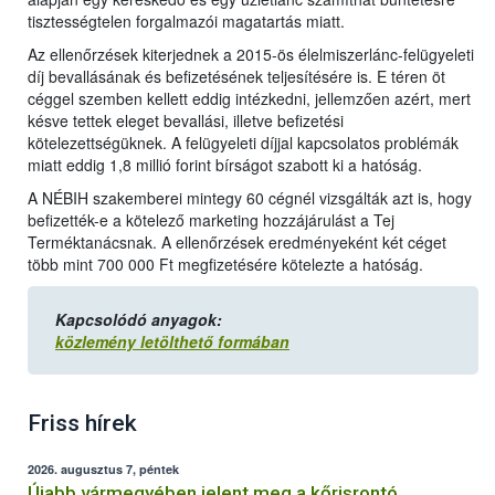
tisztességtelen forgalmazói magatartás miatt.
Az ellenőrzések kiterjednek a 2015-ös élelmiszerlánc-felügyeleti
díj bevallásának és befizetésének teljesítésére is. E téren öt
céggel szemben kellett eddig intézkedni, jellemzően azért, mert
késve tettek eleget bevallási, illetve befizetési
kötelezettségüknek. A felügyeleti díjjal kapcsolatos problémák
miatt eddig 1,8 millió forint bírságot szabott ki a hatóság.
A NÉBIH szakemberei mintegy 60 cégnél vizsgálták azt is, hogy
befizették-e a kötelező marketing hozzájárulást a Tej
Terméktanácsnak. A ellenőrzések eredményeként két céget
több mint 700 000 Ft megfizetésére kötelezte a hatóság.
Kapcsolódó anyagok:
közlemény letölthető formában
Friss hírek
2026. augusztus 7, péntek
Újabb vármegyében jelent meg a kőrisrontó