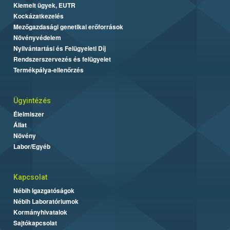
Kiemelt ügyek, EUTR
Kockázatkezelés
Mezőgazdasági genetikai erőforrások
Növényvédelem
Nyilvántartási és Felügyeleti Díj
Rendszerszervezés és felügyelet
Termékpálya-ellenőrzés
Ügyintézés
Élelmiszer
Állat
Növény
Labor/Egyéb
Kapcsolat
Nébih Igazgatóságok
Nébih Laboratóriumok
Kormányhivatalok
Sajtókapcsolat