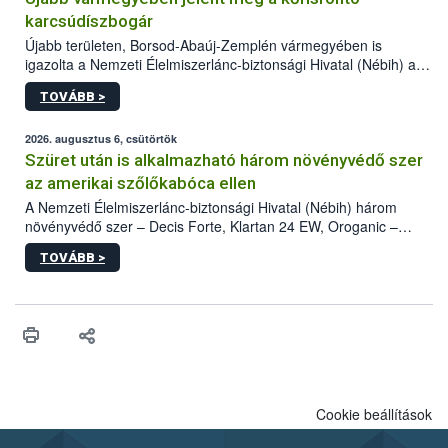
karcsúdíszbogár
Újabb területen, Borsod-Abaúj-Zemplén vármegyében is
igazolta a Nemzeti Élelmiszerlánc-biztonsági Hivatal (Nébih) a
kőrisrontó karcsúdíszbogár (Agrilus planipennis) jelenlétét. A
TOVÁBB >
kártevőt nem csak színcsapdában találták meg, de már fertőzött
fában is azonosították. A növényvédelmi szakemberek folytatják
az intenzív felderítést, emellett az intézkedéseket a szlovák
2026. augusztus 6, csütörtök
hatósággal is összehangolják a terjedés megállítása érdekében.
Szüret után is alkalmazható három növényvédő szer
az amerikai szőlőkabóca ellen
A Nemzeti Élelmiszerlánc-biztonsági Hivatal (Nébih) három
növényvédő szer – Decis Forte, Klartan 24 EW, Oroganic –
engedélyokiratát módosította, így azok a szüretet követően,
TOVÁBB >
egészen a vesszőérettség (BBCH 91) stádiumáig
felhasználhatóak a szőlőben. A kiterjesztések célja, hogy a korai
érésű szőlőkben is legyen lehetőség a károsító elleni további
védekezésre. Az Oroganic készítmény kis kiszerelésben kiskerti
felhasználók számára is elérhető és ökológiai termesztésben is
engedélyezett.
Cookie beállítások