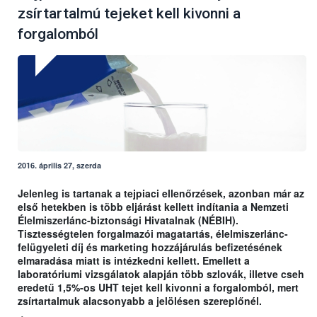
zsírtartalmú tejeket kell kivonni a
forgalomból
2016. április 27, szerda
Jelenleg is tartanak a tejpiaci ellenőrzések, azonban már az
első hetekben is több eljárást kellett indítania a Nemzeti
Élelmiszerlánc-biztonsági Hivatalnak (NÉBIH).
Tisztességtelen forgalmazói magatartás, élelmiszerlánc-
felügyeleti díj és marketing hozzájárulás befizetésének
elmaradása miatt is intézkedni kellett. Emellett a
laboratóriumi vizsgálatok alapján több szlovák, illetve cseh
eredetű 1,5%-os UHT tejet kell kivonni a forgalomból, mert
zsírtartalmuk alacsonyabb a jelölésen szereplőnél.