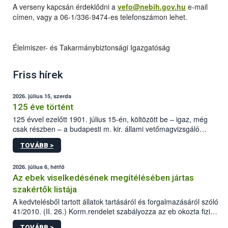
A verseny kapcsán érdeklődni a
vefo@nebih.gov.hu
e-mail
címen, vagy a 06-1/336-9474-es telefonszámon lehet.
Élelmiszer- és Takarmánybiztonsági Igazgatóság
Friss hírek
2026. július 15, szerda
125 éve történt
125 évvel ezelőtt 1901. július 15-én, költözött be – igaz, még
csak részben – a budapesti m. kir. állami vetőmagvizsgáló
állomás a Kis Rókus utca 15. szám alatti, Czigler Győző által
TOVÁBB >
tervezett új épületébe.
2026. július 6, hétfő
Az ebek viselkedésének megítélésében jártas
szakértők listája
A kedvtelésből tartott állatok tartásáról és forgalmazásáról szóló
41/2010. (II. 26.) Korm.rendelet szabályozza az eb okozta fizikai
sérülés, illetve ennek veszélye keletkezésekor felmerülő
TOVÁBB >