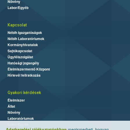
Növény
Labor/Egyéb
Kapcsolat
Nébih Igazgatóságok
Nébih Laboratóriumok
Kormányhivatalok
Sajtókapcsolat
Ügyfélszolgálat
Hatósági jogsegély
Élelmiszermentő Központ
Hírlevél feliratkozás
Gyakori kérdések
Élelmiszer
Állat
Növény
Laboratóriumok
Labor/Egyéb
Adatkezelési tájékoztatónkban
megismerheti, hogyan