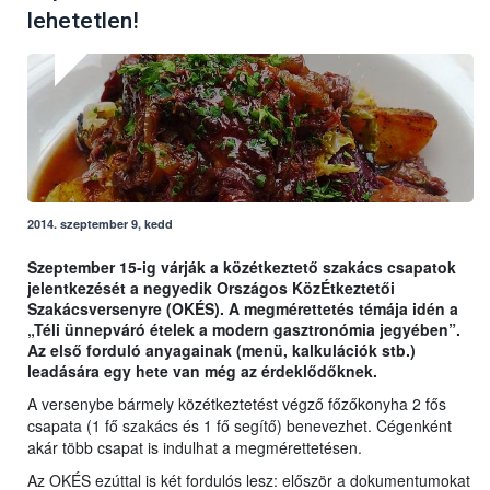
lehetetlen!
2014. szeptember 9, kedd
Szeptember 15-ig várják a közétkeztető szakács csapatok
jelentkezését a negyedik Országos KözÉtkeztetői
Szakácsversenyre (OKÉS). A megmérettetés témája idén a
„Téli ünnepváró ételek a modern gasztronómia jegyében”.
Az első forduló anyagainak (menü, kalkulációk stb.)
leadására egy hete van még az érdeklődőknek.
A versenybe bármely közétkeztetést végző főzőkonyha 2 fős
csapata (1 fő szakács és 1 fő segítő) benevezhet. Cégenként
akár több csapat is indulhat a megmérettetésen.
Az OKÉS ezúttal is két fordulós lesz: először a dokumentumokat