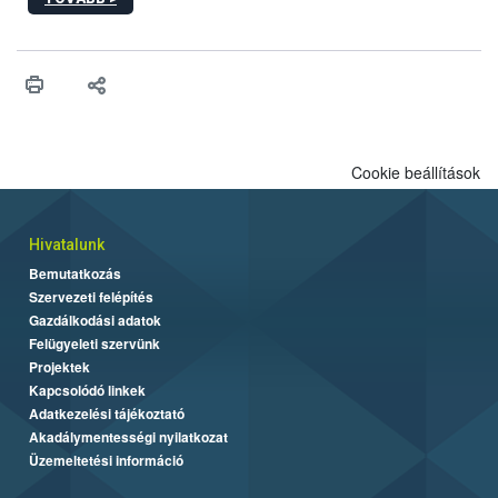
hatósági feladatokat, valamint a veszélyes eb tartását és annak
engedélyezését. Ezen eljárások során szükség esetén be kell
vonni az ebek viselkedésének megítélésében jártas szakértőt.
Cookie beállítások
Hivatalunk
Bemutatkozás
Szervezeti felépítés
Gazdálkodási adatok
Felügyeleti szervünk
Projektek
Kapcsolódó linkek
Adatkezelési tájékoztató
Akadálymentességi nyilatkozat
Üzemeltetési információ