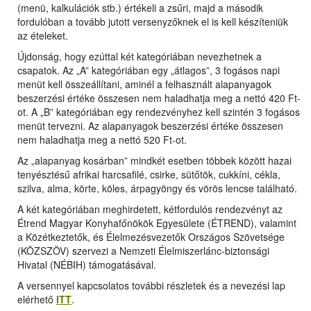
(menü, kalkulációk stb.) értékeli a zsűri, majd a második
fordulóban a tovább jutott versenyzőknek el is kell készíteniük
az ételeket.
Újdonság, hogy ezúttal két kategóriában nevezhetnek a
csapatok. Az „A” kategóriában egy „átlagos”, 3 fogásos napi
menüt kell összeállítani, aminél a felhasznált alapanyagok
beszerzési értéke összesen nem haladhatja meg a nettó 420 Ft-
ot. A „B” kategóriában egy rendezvényhez kell szintén 3 fogásos
menüt tervezni. Az alapanyagok beszerzési értéke összesen
nem haladhatja meg a nettó 520 Ft-ot.
Az „alapanyag kosárban” mindkét esetben többek között hazai
tenyésztésű afrikai harcsafilé, csirke, sütőtök, cukkíni, cékla,
szilva, alma, körte, köles, árpagyöngy és vörös lencse található.
A két kategóriában meghirdetett, kétfordulós rendezvényt az
Étrend Magyar Konyhafőnökök Egyesülete (ÉTREND), valamint
a Közétkeztetők, és Élelmezésvezetők Országos Szövetsége
(KÖZSZÖV) szervezi a Nemzeti Élelmiszerlánc-biztonsági
Hivatal (NÉBIH) támogatásával.
A versennyel kapcsolatos további részletek és a nevezési lap
elérhető
ITT
.