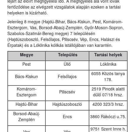
lejárt az előírt megfigyelési idő. A megfigyelés alá vont lovak
fertőződése az elvégzett vizsgálatok alapján ezeken a tartási
helyeken is kizárható.
Jelenleg 8 megye (Hajdú-Bihar, Bács-Kiskun, Pest, Komárom-
Esztergom, Vas, Borsod-Abaúj-Zemplén, Győr-Moson-Sopron,
Szabolcs-Szatmár-Bereg megye) 7 településén
(Hajdúszoboszló, Felsőlajos, Piliscsév, Vép, Encs, Halászi és
Érpatak) és a Lóklinika kólikás istállójában van karantén.
Megye
Település
Tartási helyek
Pest
Üllő
Lóklinika
6055 Közös tanya
Bács-Kiskun
Felsőlajos
178.
Komárom-
2519 Pincék alatti
Piliscsév
Esztergom
dűlő 07/18 hrsz.
Hajdú-Bihar
Hajdúszoboszló
4200 323/3 hrsz.
Borsod-Abaúj-
Encs
3860 Rákóczi u.75.
Zemplén
9751 Szent Imre h.
Vas
Vép