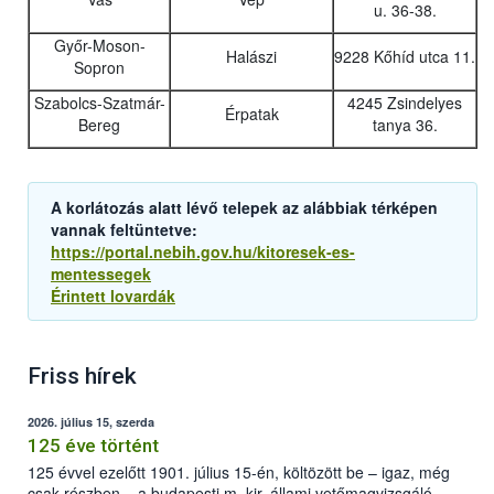
u. 36-38.
Győr-Moson-
Halászi
9228 Kőhíd utca 11.
Sopron
Szabolcs-Szatmár-
4245 Zsindelyes
Érpatak
Bereg
tanya 36.
A korlátozás alatt lévő telepek az alábbiak térképen
vannak feltüntetve:
https://portal.nebih.gov.hu/kitoresek-es-
mentessegek
Érintett lovardák
Friss hírek
2026. július 15, szerda
125 éve történt
125 évvel ezelőtt 1901. július 15-én, költözött be – igaz, még
csak részben – a budapesti m. kir. állami vetőmagvizsgáló