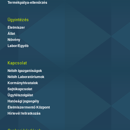
Termékpálya-ellenőrzés
Ügyintézés
Élelmiszer
Állat
Növény
Labor/Egyéb
Kapcsolat
Nébih Igazgatóságok
Nébih Laboratóriumok
Kormányhivatalok
Sajtókapcsolat
Ügyfélszolgálat
Hatósági jogsegély
Élelmiszermentő Központ
Hírlevél feliratkozás