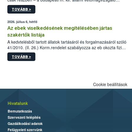
állomás a Kis Rókus utca 15. szám alatti, Czigler Győző által
TOVÁBB >
tervezett új épületébe.
2026. július 6, hétfő
Az ebek viselkedésének megítélésében jártas
szakértők listája
A kedvtelésből tartott állatok tartásáról és forgalmazásáról szóló
41/2010. (II. 26.) Korm.rendelet szabályozza az eb okozta fizikai
sérülés, illetve ennek veszélye keletkezésekor felmerülő
TOVÁBB >
hatósági feladatokat, valamint a veszélyes eb tartását és annak
engedélyezését. Ezen eljárások során szükség esetén be kell
vonni az ebek viselkedésének megítélésében jártas szakértőt.
Cookie beállítások
Hivatalunk
Bemutatkozás
Szervezeti felépítés
Gazdálkodási adatok
Felügyeleti szervünk