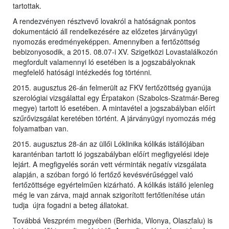
tartottak.
A rendezvényen résztvevő lovakról a hatóságnak pontos
dokumentáció áll rendelkezésére az előzetes járványügyi
nyomozás eredményeképpen. Amennyiben a fertőzöttség
bebizonyosodik, a 2015. 08.07-i XV. Szigetközi Lovastalálkozón
megfordult valamennyi ló esetében is a jogszabályoknak
megfelelő hatósági intézkedés fog történni.
2015. augusztus 26-án felmerült az FKV fertőzöttség gyanúja
szerológiai vizsgálattal egy Érpatakon (Szabolcs-Szatmár-Bereg
megye) tartott ló esetében. A mintavétel a jogszabályban előírt
szűrővizsgálat keretében történt. A járványügyi nyomozás még
folyamatban van.
2015. augusztus 28-án az üllői Lóklinika kólikás istállójában
karanténban tartott ló jogszabályban előírt megfigyelési ideje
lejárt. A megfigyelés során vett vérminták negatív vizsgálata
alapján, a szóban forgó ló fertőző kevésvérűséggel való
fertőzöttsége egyértelműen kizárható. A kólikás istálló jelenleg
még le van zárva, majd annak szigorított fertőtlenítése után
tudja újra fogadni a beteg állatokat.
Továbbá Veszprém megyében (Berhida, Vilonya, Olaszfalu) is