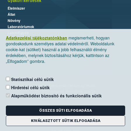
Gyakori kérdések
Élelmiszer
Állat
Növény
Laboratóriumok
Labor/Egyéb
Adatkezelési tájékoztatónkban
megismerheti, hogyan
gondoskodunk személyes adatai védelméről. Weboldalunk
cookie-kat (sütiket) használ a jobb felhasználói élmény
érdekében, melynek biztosításához kérjük, kattintson az
„Elfogadom” gombra.
Statisztikai célú sütik
Nemzeti Élelmiszerlánc-biztonsági Hivatal
Hirdetési célú sütik
Cím: 1024 Budapest, Keleti Károly utca. 24.
Alapműködést biztosító és funkcionális sütik
Levelezési cím: 1525 Budapest. Pf. 30.
ÖSSZES SÜTI ELFOGADÁSA
E-mail:
ugyfelszolgalat@nebih.gov.hu
Zöld szám: 06-80/263-244
KIVÁLASZTOTT SÜTIK ELFOGADÁSA
Telefon: 06-1/ 336-9000
Fax: 06-1/336-9479