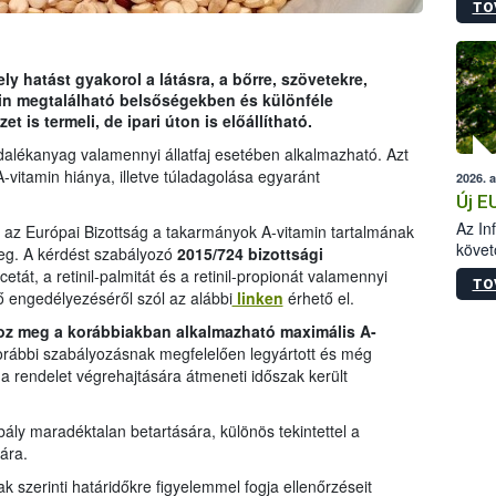
TO
szapo
sütög
techni
alapa
y hatást gyakorol a látásra, a bőrre, szövetekre,
higié
in megtalálható belsőségekben és különféle
hőkez
is termeli, de ipari úton is előállítható.
tárol
dalékanyag valamennyi állatfaj esetében alkalmazható. Azt
Hivat
-vitamin hiánya, illetve túladagolása egyaránt
2026. 
a biz
Új E
Az In
t az Európai Bizottság a takarmányok A-vitamin tartalmának
követ
meg. A kérdést szabályozó
2015/724
bizottsági
szere
acetát, a retinil-palmitát és a retinil-propionát valamennyi
TO
ő engedélyezéséről szól az alábbi
linken
érhető el.
roz meg a korábbiakban alkalmazható maximális A-
korábbi szabályozásnak megfelelően legyártott és még
a rendelet végrehajtására átmeneti időszak került
bály maradéktalan betartására, különös tekintettel a
ára.
ak szerinti határidőkre figyelemmel fogja ellenőrzéseit