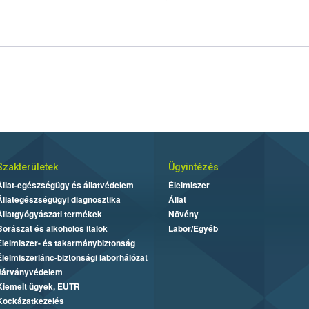
Szakterületek
Ügyintézés
Állat-egészségügy és állatvédelem
Élelmiszer
Állategészségügyi diagnosztika
Állat
Állatgyógyászati termékek
Növény
Borászat és alkoholos italok
Labor/Egyéb
Élelmiszer- és takarmánybiztonság
Élelmiszerlánc-biztonsági laborhálózat
Járványvédelem
Kiemelt ügyek, EUTR
Kockázatkezelés