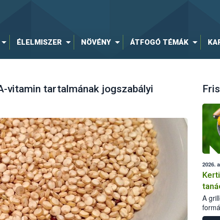
ÉLELMISZER
NÖVÉNY
ÁTFOGÓ TÉMÁK
KA
-vitamin tartalmának jogszabályi
Fris
2026. 
Kert
taná
A gri
formá
romlá