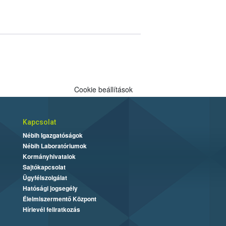
Cookie beállítások
Kapcsolat
Nébih Igazgatóságok
Nébih Laboratóriumok
Kormányhivatalok
Sajtókapcsolat
Ügyfélszolgálat
Hatósági jogsegély
Élelmiszermentő Központ
Hírlevél feliratkozás