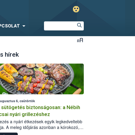
PCSOLAT
s hírek
augusztus 6, csütörtök
i sütögetés biztonságosan: a Nébih
csai nyári grillezéshez
llezés a nyári étkezések egyik legkedveltebb
ja. A meleg időjárás azonban a kórokozó,
st okozó baktériumok gyorsabb