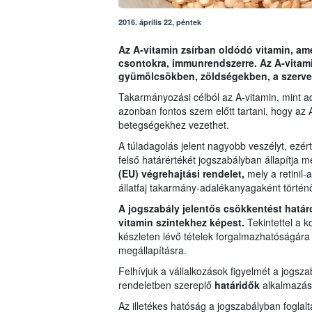
2016. április 22, péntek
Az A-vitamin zsírban oldódó vitamin, amel
csontokra, immunrendszerre. Az A-vitam
gyümölcsökben, zöldségekben, a szervezet 
Takarmányozási célból az A-vitamin, mint a
azonban fontos szem előtt tartani, hogy az A
betegségekhez vezethet.
A túladagolás jelent nagyobb veszélyt, ezér
felső határértékét jogszabályban állapítja 
(EU) végrehajtási rendelet
,
mely
a retinil-
állatfaj takarmány-adalékanyagaként történ
A jogszabály jelentős csökkentést hatá
vitamin szintekhez képest.
Tekintettel a 
készleten lévő tételek forgalmazhatóságára 
megállapításra.
Felhívjuk a vállalkozások figyelmét a jogsza
rendeletben szereplő
határidők
alkalmazás
Az illetékes hatóság a jogszabályban foglalt