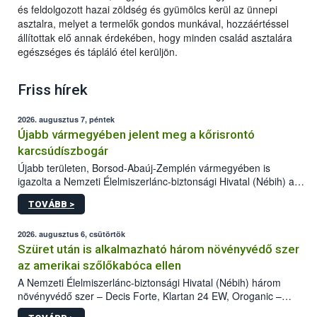
és feldolgozott hazai zöldség és gyümölcs kerül az ünnepi
asztalra, melyet a termelők gondos munkával, hozzáértéssel
állítottak elő annak érdekében, hogy minden család asztalára
egészséges és tápláló étel kerüljön.
Friss hírek
2026. augusztus 7, péntek
Újabb vármegyében jelent meg a kőrisrontó
karcsúdíszbogár
Újabb területen, Borsod-Abaúj-Zemplén vármegyében is
igazolta a Nemzeti Élelmiszerlánc-biztonsági Hivatal (Nébih) a
kőrisrontó karcsúdíszbogár (Agrilus planipennis) jelenlétét. A
TOVÁBB >
kártevőt nem csak színcsapdában találták meg, de már fertőzött
fában is azonosították. A növényvédelmi szakemberek folytatják
az intenzív felderítést, emellett az intézkedéseket a szlovák
2026. augusztus 6, csütörtök
hatósággal is összehangolják a terjedés megállítása érdekében.
Szüret után is alkalmazható három növényvédő szer
az amerikai szőlőkabóca ellen
A Nemzeti Élelmiszerlánc-biztonsági Hivatal (Nébih) három
növényvédő szer – Decis Forte, Klartan 24 EW, Oroganic –
engedélyokiratát módosította, így azok a szüretet követően,