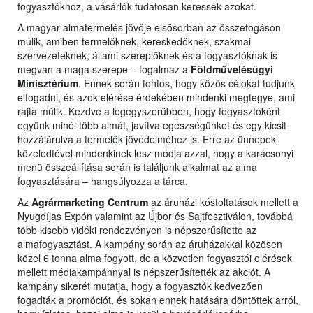
fogyasztókhoz, a vásárlók tudatosan keressék azokat.
A magyar almatermelés jövője elsősorban az összefogáson
múlik, amiben termelőknek, kereskedőknek, szakmai
szervezeteknek, állami szereplőknek és a fogyasztóknak is
megvan a maga szerepe – fogalmaz a
Földművelésügyi
Minisztérium
. Ennek során fontos, hogy közös célokat tudjunk
elfogadni, és azok elérése érdekében mindenki megtegye, ami
rajta múlik. Kezdve a legegyszerűbben, hogy fogyasztóként
együnk minél több almát, javítva egészségünket és egy kicsit
hozzájárulva a termelők jövedelméhez is. Erre az ünnepek
közeledtével mindenkinek lesz módja azzal, hogy a karácsonyi
menü összeállítása során is találjunk alkalmat az alma
fogyasztására – hangsúlyozza a tárca.
Az
Agrármarketing Centrum
az áruházi kóstoltatások mellett a
Nyugdíjas Expón valamint az Újbor és Sajtfesztiválon, továbbá
több kisebb vidéki rendezvényen is népszerűsítette az
almafogyasztást. A kampány során az áruházakkal közösen
közel 6 tonna alma fogyott, de a közvetlen fogyasztói elérések
mellett médiakampánnyal is népszerűsítették az akciót. A
kampány sikerét mutatja, hogy a fogyasztók kedvezően
fogadták a promóciót, és sokan ennek hatására döntöttek arról,