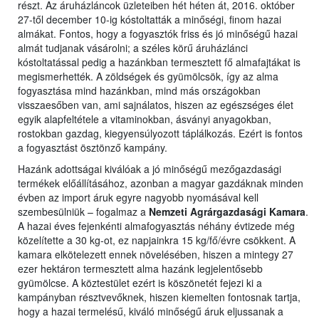
részt. Az áruházláncok üzleteiben hét héten át, 2016. október
27-től december 10-ig kóstoltatták a minőségi, finom hazai
almákat. Fontos, hogy a fogyasztók friss és jó minőségű hazai
almát tudjanak vásárolni; a széles körű áruházlánci
kóstoltatással pedig a hazánkban termesztett fő almafajtákat is
megismerhették. A zöldségek és gyümölcsök, így az alma
fogyasztása mind hazánkban, mind más országokban
visszaesőben van, ami sajnálatos, hiszen az egészséges élet
egyik alapfeltétele a vitaminokban, ásványi anyagokban,
rostokban gazdag, kiegyensúlyozott táplálkozás. Ezért is fontos
a fogyasztást ösztönző kampány.
Hazánk adottságai kiválóak a jó minőségű mezőgazdasági
termékek előállításához, azonban a magyar gazdáknak minden
évben az import áruk egyre nagyobb nyomásával kell
szembesülniük – fogalmaz a
Nemzeti Agrárgazdasági Kamara
.
A hazai éves fejenkénti almafogyasztás néhány évtizede még
közelítette a 30 kg-ot, ez napjainkra 15 kg/fő/évre csökkent. A
kamara elkötelezett ennek növelésében, hiszen a mintegy 27
ezer hektáron termesztett alma hazánk legjelentősebb
gyümölcse. A köztestület ezért is köszönetét fejezi ki a
kampányban résztvevőknek, hiszen kiemelten fontosnak tartja,
hogy a hazai termelésű, kiváló minőségű áruk eljussanak a