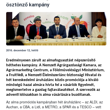
ösztönző kampány
2016. december 12, hétfő
Eredményesen zárult az almafogyasztást népszerűsítő
héthetes kampány. A Nemzeti Agrárgazdasági Kamara, az
Agrármarketing Centrum, a Földművelésügyi Minisztérium,
a FruitVeB, a Nemzeti Élelmiszerlánc-biztonsági Hivatal és
hét kereskedelmi áruházlánc közös promóciója a kiváló
minőségű hazai almára hívta fel a vásárlók figyelmét,
megismertetve a gazdag fajtaválasztékot. A szervezők az
adventi időszakban is alma vásárlására buzdítanak.
Az alma promóciós kampányban hét áruházlánc – az ALDI, az
Auchan, a CBA, a Lidl, a METRO, a SPAR és a TESCO – vett