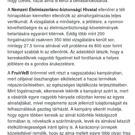
hogy ízletes, hazai alma is kerül a bevásárlókosárba.
A
Nemzeti Élelmiszerlánc-biztonsági Hivatal
ellenőrei a téli
hónapokban kiemelten ellenőrzik az almaforgalmazás teljes
vertikumát. A vizsgálatok a minőségre, a jelölésre, a nyomon
követhetőségre és az élelmiszerbiztonsági követelmények
betartására egyaránt kitérnek. Eddig több mint 200
forgalmazónál csaknem 350 tétel vizsgálatára került sor,
mintegy 27,5 tonna almával volt probléma és 800 ezer forint
bírságot szabtak ki az ellenőrök. Az adatokból látszik, hogy a
kereskedőknek nagyobb figyelmet kell fordítaniuk a helyes
jelölésre és a gondos árukezelésre.
A
FruitVeB
örömmel vett részt a nagyszabású kampányban,
mert céljaival összhangban elkötelezett a hazai termékek
népszerűsítésében, az egészséges táplálkozás terjesztésében.
Mint fogalmaznak, sikeresnek tekintik a kampányt azért is, mert
a vásárlók egyre nagyobb hányada célzottan keresi az egyes
almafajtákat, mivel megismerte azok jellemző tulajdonságait és
felhasználásuk gazdag tárházát. A kampány sikerét mutatja,
hogy egyre többen keresik az almát különféle feldolgozott
formában is, növekszik a szárítmányok, levek és almával készült
ételkülönlegességek iránti igény is. A karácsonyi ünnepek
közeledtével remélik, hogy az alma mellett egyre több olyan friss