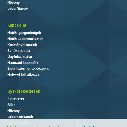
Növény
Labor/Egyéb
Kapcsolat
Nébih Igazgatóságok
Nébih Laboratóriumok
Kormányhivatalok
Sajtókapcsolat
Ügyfélszolgálat
Hatósági jogsegély
Élelmiszermentő Központ
Hírlevél feliratkozás
Gyakori kérdések
Élelmiszer
Állat
Növény
Laboratóriumok
Labor/Egyéb