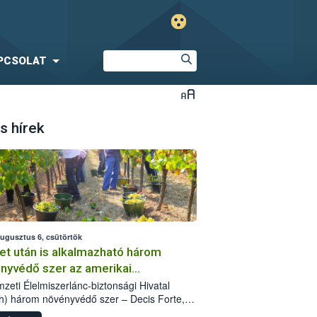
PCSOLAT
s hírek
augusztus 6, csütörtök
et után is alkalmazható három
nyvédő szer az amerikai
őkabóca ellen
zeti Élelmiszerlánc-biztonsági Hivatal
h) három növényvédő szer – Decis Forte,
an 24 EW, Oroganic – engedélyokiratát