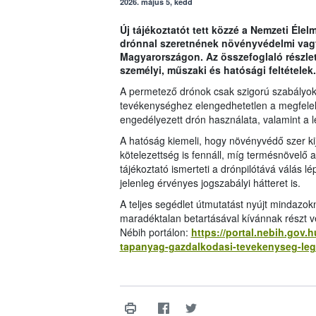
2026. május 5, kedd
Új tájékoztatót tett közzé a Nemzeti Élel
drónnal szeretnének növényvédelmi vag
Magyarországon. Az összefoglaló részl
személyi, műszaki és hatósági feltételek.
A permetező drónok csak szigorú szabályok
tevékenységhez elengedhetetlen a megfelelő
engedélyezett drón használata, valamint a l
A hatóság kiemeli, hogy növényvédő szer kij
kötelezettség is fennáll, míg termésnövelő
tájékoztató ismerteti a drónpilótává válás l
jelenleg érvényes jogszabályi hátteret is.
A teljes segédlet útmutatást nyújt mindazok
maradéktalan betartásával kívánnak részt 
Nébih portálon:
https://portal.nebih.gov.
tapanyag-gazdalkodasi-tevekenyseg-legf