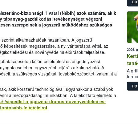
TO
módos
egész
miszerlánc-biztonsági Hivatal (Nébih) azok számára, akik
felha
y tápanyag-gazdálkodási tevékenységet végezni
célja
etesen szerepelnek a jogszerű működéshez szükséges
lehet
Az Or
felha
 szerint alkalmazhatóak hazánkban. A jogszerű
terme
 képesítések megszerzése, a nyilvántartásba vétel, az
2026. 
égiközlekedési és növényvédelmi előírások teljesítése.
Kert
uttatása esetén külön bejelentési és engedélyezési
taná
 anyagok esetében egyszerűbb eljárás alkalmazható. A
A gri
épéseit, a szükséges vizsgákat, továbbképzéseket, valamint a
formá
romlá
TO
szapo
nak, akik korszerű technológiával, ugyanakkor a szabályok
sütög
venni a mezőgazdasági munkákban. A tájékoztató elérhető a
techni
hu/-/segedlet-a-jogszeru-dronos-novenyvedelmi-es-
alapa
ontosabb-felteteleirol
higié
hőkez
tárol
Hivat
a biz