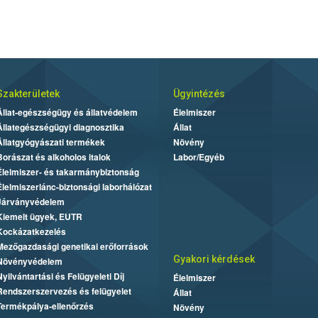
Szakterületek
Ügyintézés
Állat-egészségügy és állatvédelem
Élelmiszer
Állategészségügyi diagnosztika
Állat
Állatgyógyászati termékek
Növény
Borászat és alkoholos italok
Labor/Egyéb
Élelmiszer- és takarmánybiztonság
Élelmiszerlánc-biztonsági laborhálózat
Járványvédelem
Kiemelt ügyek, EUTR
Kockázatkezelés
Mezőgazdasági genetikai erőforrások
Gyakori kérdések
Növényvédelem
Nyilvántartási és Felügyeleti Díj
Élelmiszer
Rendszerszervezés és felügyelet
Állat
Termékpálya-ellenőrzés
Növény