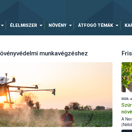
ÉLELMISZER
NÖVÉNY
ÁTFOGÓ TÉMÁK
KA
 növényvédelmi munkavégzéshez
Fris
2026. 
Szür
növé
szől
A Nem
(Nébi
Klart