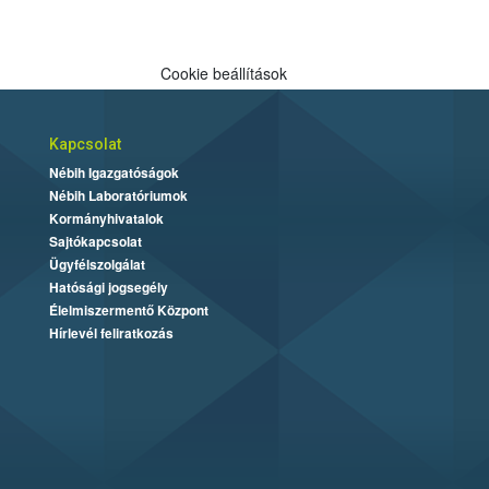
Cookie beállítások
Kapcsolat
Nébih Igazgatóságok
Nébih Laboratóriumok
Kormányhivatalok
Sajtókapcsolat
Ügyfélszolgálat
Hatósági jogsegély
Élelmiszermentő Központ
Hírlevél feliratkozás