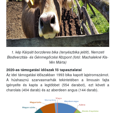
1. kép Kárpáti borzderes bika (tenyészbika jelölt), Nemzeti
Biodiverzitás- és Génmegőrzési Központ (fotó: Machalekné Kis-
Vén Márta)
2020-as támogatási időszak fő tapasztalatai
Az idei támogatási időszakban 1993 bika kapott lajstromszámot.
A húshasznú szarvasmarhák tekintetében a limousin fajta
igényelte és kapta a legtöbbet (554 darabot), ezt követi a
charolais (404 darab) és az aberdeen angus (144 darab).