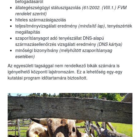
befogadásáról
állategészségügyi státuszigazolás
(61/2002. (VIII.1.) FVM
rendelet szerint)
hiteles származásigazolás
teljesítményvizsgálati eredmény
(minősítő lap)
, tenyészérték
megállapítás
szaporítóanyagot adó tenyészállat DNS-alapú
származásellenőrzés vizsgálati eredmény
(DNS kártya)
minőségi bizonyítvány
(mélyhűtött szaporítóanyag
esetében)
Az egyesületi tagsággal nem rendelkező bikák számára is
igényelhető központi lajstromszám. Ez a lehetőség egy-egy
kutatási program időtartamára biztosított.