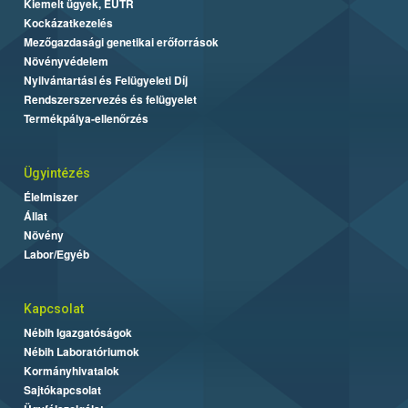
Kiemelt ügyek, EUTR
Kockázatkezelés
Mezőgazdasági genetikai erőforrások
Növényvédelem
Nyilvántartási és Felügyeleti Díj
Rendszerszervezés és felügyelet
Termékpálya-ellenőrzés
Ügyintézés
Élelmiszer
Állat
Növény
Labor/Egyéb
Kapcsolat
Nébih Igazgatóságok
Nébih Laboratóriumok
Kormányhivatalok
Sajtókapcsolat