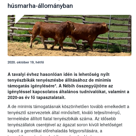
húsmarha-állományban
2020. október 19, hétfő
A tavalyi évhez hasonlóan idén is lehetőség nyílt
tenyészbikák tenyésztésbe állításához de minimis
támogatás igénylésére*. A Nébih összegyűjtötte az
igényléssel kapcsolatos általános tudnivalókat, valamint a
2020-as év fő tapasztalatait.
A de minimis támogatásnak köszönhetően tovább emelkedett a
tenyésztő szervezetek által minősített, kiváló teljesítményű,
termelésbe állított fiatal tenyészbikák száma. Az idősebb
tenyészállatok cseréjével az ágazat soron kívüli lehetőséget
kapott a genetikai előrehaladás felgyorsítására, a