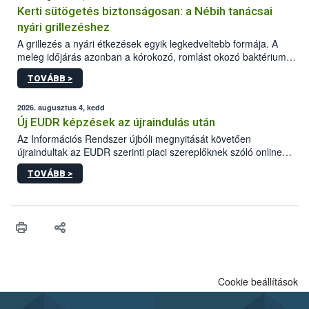
Kerti sütögetés biztonságosan: a Nébih tanácsai
nyári grillezéshez
A grillezés a nyári étkezések egyik legkedveltebb formája. A
meleg időjárás azonban a kórokozó, romlást okozó baktériumok
gyorsabb szaporodásának is kedvez. A szabadtéri sütögetés
TOVÁBB >
ezért nem csupán a megfelelő sütési technikáról szól: legalább
ilyen fontos az alapanyagok biztonságos kezelése, az alapvető
higiéniai szabályok betartása, a megfelelő hőkezelés, valamint a
2026. augusztus 4, kedd
maradékok szakszerű tárolása. A Nemzeti Élelmiszerlánc-
Új EUDR képzések az újraindulás után
biztonsági Hivatal (Nébih) Oktatási Programja összegyűjtötte a
Az Információs Rendszer újbóli megnyitását követően
biztonságos grillezés legfontosabb tudnivalóit.
újraindultak az EUDR szerinti piaci szereplőknek szóló online
képzések.
TOVÁBB >
Cookie beállítások