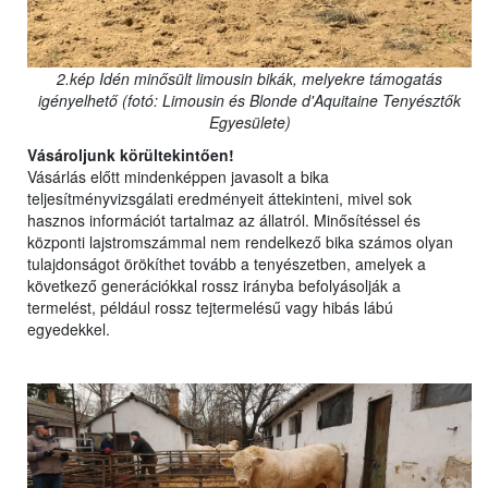
2.kép Idén minősült limousin bikák, melyekre támogatás
igényelhető (fotó: Limousin és Blonde d'Aquitaine Tenyésztők
Egyesülete)
Vásároljunk körültekintően!
Vásárlás előtt mindenképpen javasolt a bika
teljesítményvizsgálati eredményeit áttekinteni, mivel sok
hasznos információt tartalmaz az állatról. Minősítéssel és
központi lajstromszámmal nem rendelkező bika számos olyan
tulajdonságot örökíthet tovább a tenyészetben, amelyek a
következő generációkkal rossz irányba befolyásolják a
termelést, például rossz tejtermelésű vagy hibás lábú
egyedekkel.