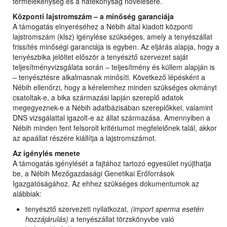
termelékenység és a hatékonyság növelésére.
Központi lajstromszám – a minőség garanciája
A támogatás elnyeréséhez a Nébih által kiadott központi
lajstromszám (klsz) igénylése szükséges, amely a tenyészállat
frissítés minőségi garanciája is egyben. Az eljárás alapja, hogy a
tenyészbika jelöltet először a tenyésztő szervezet saját
teljesítményvizsgálata során – teljesítmény és küllem alapján is
– tenyésztésre alkalmasnak minősíti. Következő lépésként a
Nébih ellenőrzi, hogy a kérelemhez minden szükséges okmányt
csatoltak-e, a bika származási lapján szereplő adatok
megegyeznek-e a Nébih adatbázisában szereplőkkel, valamint
DNS vizsgálattal igazolt-e az állat származása. Amennyiben a
Nébih minden fent felsorolt kritériumot megfelelőnek talál, akkor
az apaállat részére kiállítja a lajstromszámot.
Az igénylés menete
A támogatás igénylését a fajtához tartozó egyesület nyújthatja
be, a Nébih Mezőgazdasági Genetikai Erőforrások
Igazgatóságához. Az ehhez szükséges dokumentumok az
alábbiak:
tenyésztő szervezeti nyilatkozat,
(import sperma esetén
hozzájárulás)
a tenyészállat törzskönyvbe való