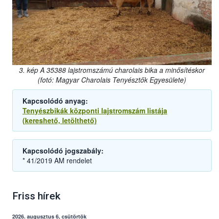
3. kép A 35388 lajstromszámú charolais bika a minősítéskor
(fotó: Magyar Charolais Tenyésztők Egyesülete)
Kapcsolódó anyag:
Tenyészbikák központi lajstromszám listája
(kereshető, letölthető)
Kapcsolódó jogszabály:
* 41/2019 AM rendelet
Friss hírek
2026. augusztus 6, csütörtök