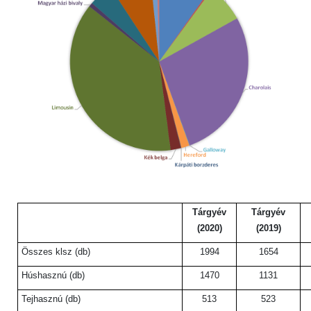
Tárgyév
Tárgyév
(2020)
(2019)
Összes klsz (db)
1994
1654
Húshasznú (db)
1470
1131
Tejhasznú (db)
513
523