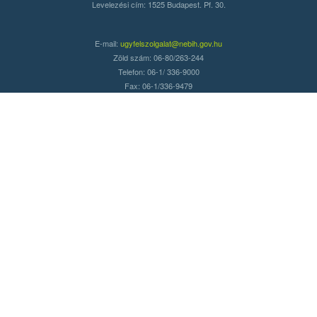
Levelezési cím: 1525 Budapest. Pf. 30.
E-mail:
ugyfelszolgalat@nebih.gov.hu
Zöld szám: 06-80/263-244
Telefon: 06-1/ 336-9000
Fax: 06-1/336-9479