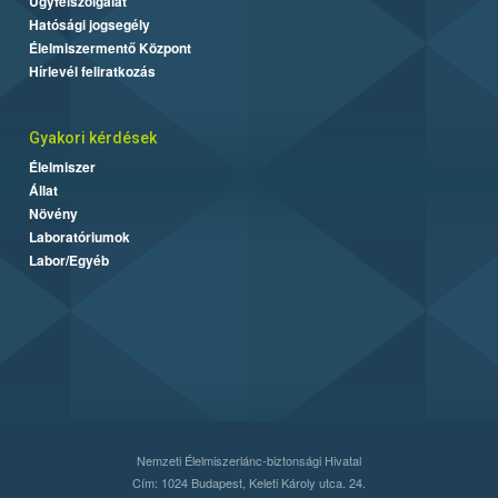
Ügyfélszolgálat
Hatósági jogsegély
Élelmiszermentő Központ
Hírlevél feliratkozás
Gyakori kérdések
Élelmiszer
Állat
Növény
Laboratóriumok
Labor/Egyéb
Nemzeti Élelmiszerlánc-biztonsági Hivatal
Cím: 1024 Budapest, Keleti Károly utca. 24.