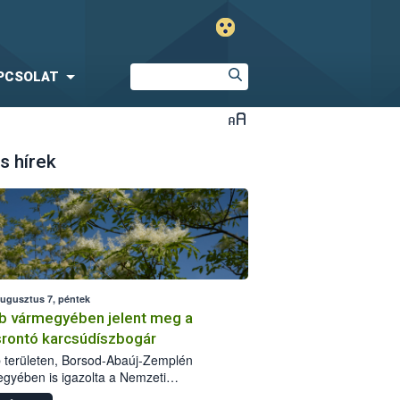
PCSOLAT
s hírek
augusztus 7, péntek
b vármegyében jelent meg a
srontó karcsúdíszbogár
 területen, Borsod-Abaúj-Zemplén
gyében is igazolta a Nemzeti
iszerlánc-biztonsági Hivatal (Nébih) a