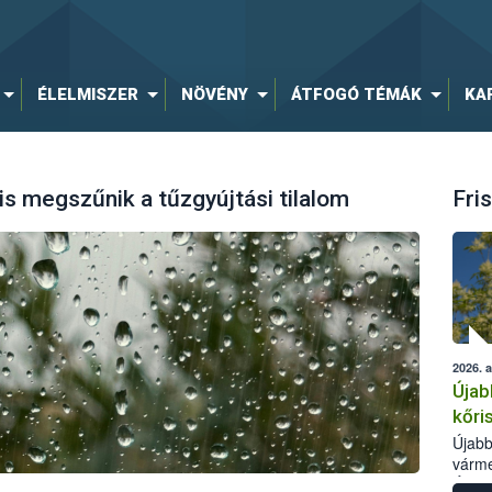
ÉLELMISZER
NÖVÉNY
ÁTFOGÓ TÉMÁK
KA
s megszűnik a tűzgyújtási tilalom
Fris
2026. 
Újab
kőri
Újabb
várme
Élelm