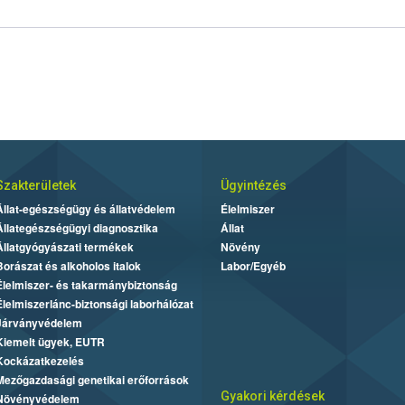
Szakterületek
Ügyintézés
Állat-egészségügy és állatvédelem
Élelmiszer
Állategészségügyi diagnosztika
Állat
Állatgyógyászati termékek
Növény
Borászat és alkoholos italok
Labor/Egyéb
Élelmiszer- és takarmánybiztonság
Élelmiszerlánc-biztonsági laborhálózat
Járványvédelem
Kiemelt ügyek, EUTR
Kockázatkezelés
Mezőgazdasági genetikai erőforrások
Gyakori kérdések
Növényvédelem