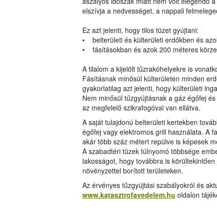
aszályos időszak miatt nem volt elegendő a
elszívja a nedvességet, a nappali felmelege
Ez azt jelenti, hogy tilos tüzet gyújtani:
• belterületi és külterületi erdőkben és az
• fásításokban és azok 200 méteres körzeté
A tilalom a kijelölt tűzrakóhelyekre is vonatk
Fásításnak minősül külterületen minden erdei 
gyakorlatilag azt jelenti, hogy külterületi ing
Nem minősül tűzgyújtásnak a gáz égőfej és a
az megfelelő szikrafogóval van ellátva.
A saját tulajdonú belterületi kertekben továb
égőfej vagy elektromos grill használata. A 
akár több száz métert repülve is képesek m
A szabadtéri tüzek túlnyomó többsége embe
lakosságot, hogy továbbra is körültekintően
növényzettel borított területeken.
Az érvényes tűzgyújtási szabályokról és akt
www.katasztrofavedelem.hu
oldalon tájé