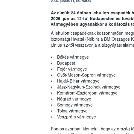
2026. június 11, csütörtök
Az elmúlt 24 órában lehullott csapadék h
2026. június 12-től Budapesten és tovább
vármegyében ugyanakkor a korlátozás t
A lehullott csapadéknak köszönhetően megsz
biztonsági Hivatal (Nébih) a BM Országos 
június 12-től visszavonja a tűzgyújtási tila
• Békés vármegye
• Budapest
• Fejér vármegye
• Győr-Moson-Sopron vármegye
• Hajdú-Bihar vármegye
• Jász-Nagykun-Szolnok vármegye
• Komárom-Esztergom vármegye
• Nógrád vármegye
• Somogy vármegye
• Tolna vármegye
• Veszprém vármegye
Fontos azonban kiemelni, hogy az ország tö