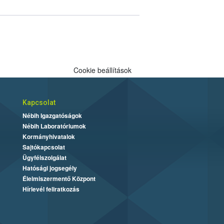
Cookie beállítások
Kapcsolat
Nébih Igazgatóságok
Nébih Laboratóriumok
Kormányhivatalok
Sajtókapcsolat
Ügyfélszolgálat
Hatósági jogsegély
Élelmiszermentő Központ
Hírlevél feliratkozás