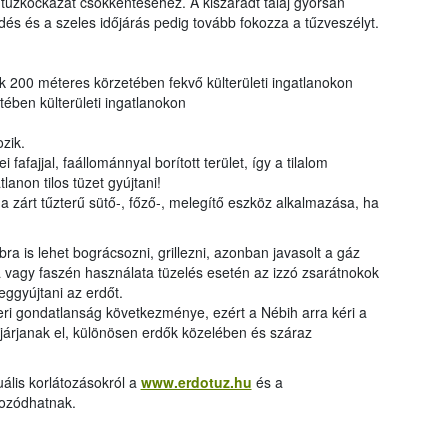
 tűzkockázat csökkentéséhez. A kiszáradt talaj gyorsan
dés és a szeles időjárás pedig tovább fokozza a tűzveszélyt.
ok 200 méteres körzetében fekvő külterületi ingatlanokon
ben külterületi ingatlanokon
ozik.
fafajjal, faállománnyal borított terület, így a tilalom
atlanon tilos tüzet gyújtani!
 zárt tűzterű sütő-, főző-, melegítő eszköz alkalmazása, ha
bra is lehet bográcsozni, grillezni, azonban javasolt a gáz
fa vagy faszén használata tüzelés esetén az izzó zsarátnokok
eggyújtani az erdőt.
ri gondatlanság következménye, ezért a Nébih arra kéri a
 járjanak el, különösen erdők közelében és száraz
uális korlátozásokról a
www.erdotuz.hu
és a
kozódhatnak.