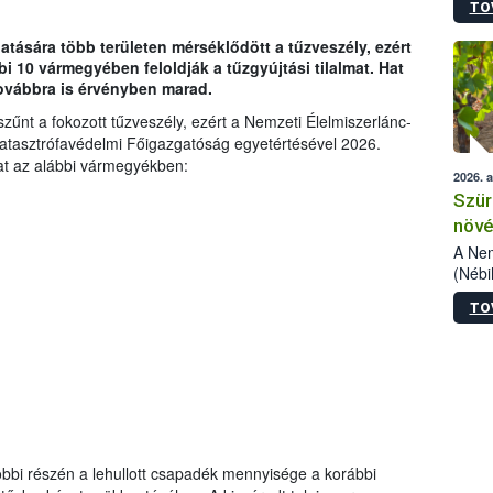
TO
kőris
jelen
atására több területen mérséklődött a tűzveszély, ezért
talál
i 10 vármegyében feloldják a tűzgyújtási tilalmat. Hat
azono
ovábbra is érvényben marad.
folyta
intéz
űnt a fokozott tűzveszély, ezért a Nemzeti Élelmiszerlánc-
össze
Katasztrófavédelmi Főigazgatóság egyetértésével 2026.
érdek
lmat az alábbi vármegyékben:
2026. 
Szür
növé
szől
A Nem
(Nébi
Klart
TO
módos
egész
felha
célja
lehet
Az Or
felha
terme
bbi részén a lehullott csapadék mennyisége a korábbi