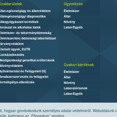
Szakterületek
Ügyintézés
Állat-egészségügy és állatvédelem
Élelmiszer
Állategészségügyi diagnosztika
Állat
Állatgyógyászati termékek
Növény
Borászat és alkoholos italok
Labor/Egyéb
Élelmiszer- és takarmánybiztonság
Élelmiszerlánc-biztonsági laborhálózat
Járványvédelem
Kiemelt ügyek, EUTR
Kockázatkezelés
Mezőgazdasági genetikai erőforrások
Gyakori kérdések
Növényvédelem
Nyilvántartási és Felügyeleti Díj
Élelmiszer
Rendszerszervezés és felügyelet
Állat
Termékpálya-ellenőrzés
Növény
Laboratóriumok
Labor/Egyéb
, hogyan gondoskodunk személyes adatai védelméről. Weboldalunk cook
jük, kattintson az „Elfogadom” gombra.