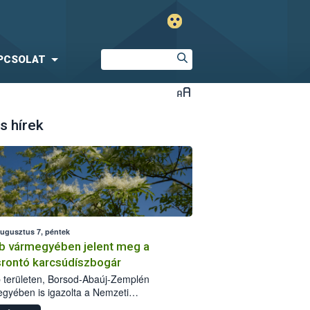
PCSOLAT
s hírek
augusztus 7, péntek
b vármegyében jelent meg a
srontó karcsúdíszbogár
 területen, Borsod-Abaúj-Zemplén
gyében is igazolta a Nemzeti
iszerlánc-biztonsági Hivatal (Nébih) a