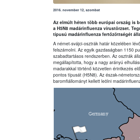
2016. november 12, szombat
Az elmúlt héten több európai ország is 
a H5N8 madárinfluenza vírustörzset. Te
típusú madárinfluenza fertőzöttségét áll
A német-svájci-osztrák határ közelében lévő
felszámolni. Az egyik gazdaságban 1150 pul
szabadtartásos rendszerben. Az osztrák ál
megállapította, hogy a nagy arányú elhullá
madarakkal történő közvetlen érintkezés el
pontos típusát (H5N8). Az észak-németorsz
baromfiállományt kellett leölni madárinfluenz