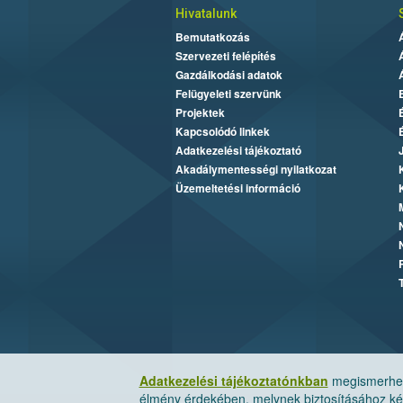
Hivatalunk
Bemutatkozás
Szervezeti felépítés
Gazdálkodási adatok
Felügyeleti szervünk
Projektek
Kapcsolódó linkek
Adatkezelési tájékoztató
Akadálymentességi nyilatkozat
Üzemeltetési információ
Adatkezelési tájékoztatónkban
megismerheti
élmény érdekében, melynek biztosításához kér