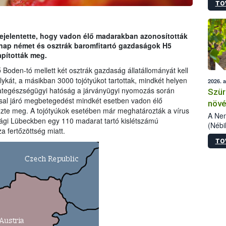
TO
kőris
jelen
talál
azono
bejelentette, hogy vadon élő madarakban azonosították
folyta
gnap német és osztrák baromfitartó gazdaságok H5
intéz
apították meg.
össze
 Boden-tó mellett két osztrák gazdaság állatállományát kell
érdek
ykát, a másikban 3000 tojótyúkot tartottak, mindkét helyen
2026. 
lategészségügyi hatóság a járványügyi nyomozás során
Szür
ssal járó megbetegedést mindkét esetben vadon élő
növé
őzte meg. A tojótyúkok esetében már meghatározták a vírus
szől
A Nem
ági Lübeckben egy 110 madarat tartó kislétszámú
(Nébi
a fertőzöttség miatt.
Klart
TO
módos
egész
felha
célja
lehet
Az Or
felha
terme