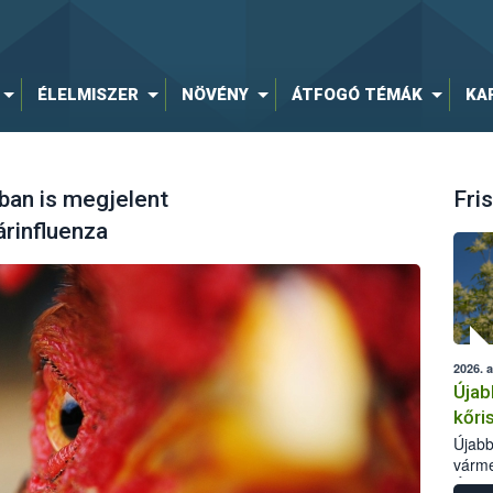
ÉLELMISZER
NÖVÉNY
ÁTFOGÓ TÉMÁK
KA
an is megjelent
Fris
rinfluenza
2026. 
Újab
kőri
Újabb
várme
Élelm