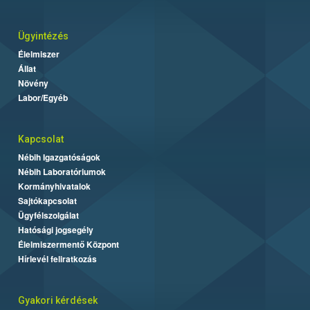
Ügyintézés
Élelmiszer
Állat
Növény
Labor/Egyéb
Kapcsolat
Nébih Igazgatóságok
Nébih Laboratóriumok
Kormányhivatalok
Sajtókapcsolat
Ügyfélszolgálat
Hatósági jogsegély
Élelmiszermentő Központ
Hírlevél feliratkozás
Gyakori kérdések