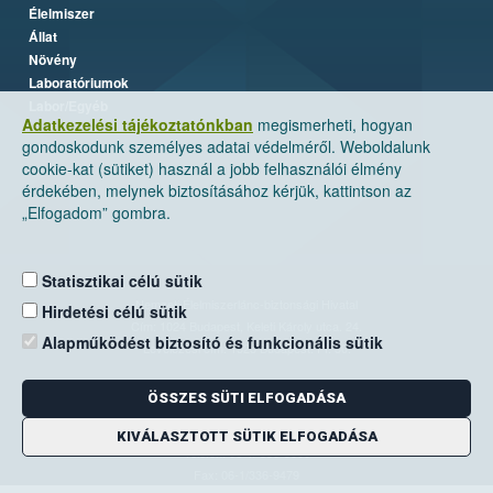
Élelmiszer
Állat
Növény
Laboratóriumok
Labor/Egyéb
Adatkezelési tájékoztatónkban
megismerheti, hogyan
gondoskodunk személyes adatai védelméről. Weboldalunk
cookie-kat (sütiket) használ a jobb felhasználói élmény
érdekében, melynek biztosításához kérjük, kattintson az
„Elfogadom” gombra.
Statisztikai célú sütik
Nemzeti Élelmiszerlánc-biztonsági Hivatal
Hirdetési célú sütik
Cím: 1024 Budapest, Keleti Károly utca. 24.
Alapműködést biztosító és funkcionális sütik
Levelezési cím: 1525 Budapest. Pf. 30.
ÖSSZES SÜTI ELFOGADÁSA
E-mail:
ugyfelszolgalat@nebih.gov.hu
Zöld szám: 06-80/263-244
KIVÁLASZTOTT SÜTIK ELFOGADÁSA
Telefon: 06-1/ 336-9000
Fax: 06-1/336-9479