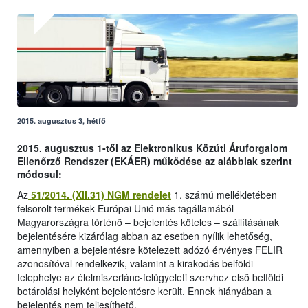
2015. augusztus 3, hétfő
2015. augusztus 1-től az Elektronikus Közúti Áruforgalom
Ellenőrző Rendszer (EKÁER) működése az alábbiak szerint
módosul:
Az
51/2014. (XII.31) NGM rendelet
1. számú mellékletében
felsorolt termékek Európai Unió más tagállamából
Magyarországra történő – bejelentés köteles – szállításának
bejelentésére kizárólag abban az esetben nyílik lehetőség,
amennyiben a bejelentésre kötelezett adózó érvényes FELIR
azonosítóval rendelkezik, valamint a kirakodás belföldi
telephelye az élelmiszerlánc-felügyeleti szervhez első belföldi
betárolási helyként bejelentésre került. Ennek hiányában a
bejelentés nem teljesíthető.