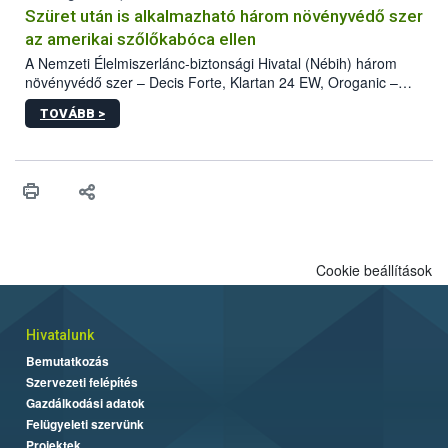
hatósággal is összehangolják a terjedés megállítása érdekében.
Szüret után is alkalmazható három növényvédő szer
az amerikai szőlőkabóca ellen
A Nemzeti Élelmiszerlánc-biztonsági Hivatal (Nébih) három
növényvédő szer – Decis Forte, Klartan 24 EW, Oroganic –
engedélyokiratát módosította, így azok a szüretet követően,
TOVÁBB >
egészen a vesszőérettség (BBCH 91) stádiumáig
felhasználhatóak a szőlőben. A kiterjesztések célja, hogy a korai
érésű szőlőkben is legyen lehetőség a károsító elleni további
védekezésre. Az Oroganic készítmény kis kiszerelésben kiskerti
felhasználók számára is elérhető és ökológiai termesztésben is
engedélyezett.
Cookie beállítások
Hivatalunk
Bemutatkozás
Szervezeti felépítés
Gazdálkodási adatok
Felügyeleti szervünk
Projektek