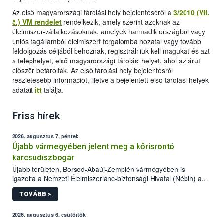
Az első magyarországi tárolási hely bejelentéséről a
3/2010 (VII.
5.) VM rendelet
rendelkezik, amely szerint azoknak az
élelmiszer-vállalkozásoknak, amelyek harmadik országból vagy
uniós tagállamból élelmiszert forgalomba hozatal vagy tovább
feldolgozás céljából behoznak, regisztrálniuk kell magukat és azt
a telephelyet, első magyarországi tárolási helyet, ahol az árut
először betárolták. Az első tárolási hely bejelentésről
részletesebb információt, illetve a bejelentett első tárolási helyek
adatait
itt
találja.
Friss hírek
2026. augusztus 7, péntek
Újabb vármegyében jelent meg a kőrisrontó
karcsúdíszbogár
Újabb területen, Borsod-Abaúj-Zemplén vármegyében is
igazolta a Nemzeti Élelmiszerlánc-biztonsági Hivatal (Nébih) a
kőrisrontó karcsúdíszbogár (Agrilus planipennis) jelenlétét. A
TOVÁBB >
kártevőt nem csak színcsapdában találták meg, de már fertőzött
fában is azonosították. A növényvédelmi szakemberek folytatják
az intenzív felderítést, emellett az intézkedéseket a szlovák
2026. augusztus 6, csütörtök