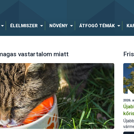
ÉLELMISZER
NÖVÉNY
ÁTFOGÓ TÉMÁK
KA
magas vastartalom miatt
Fris
2026. 
Újab
kőri
Újabb
várme
Élelm