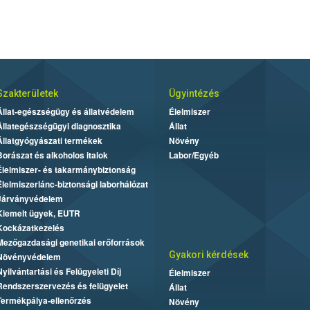
Szakterületek
Ügyintézés
Állat-egészségügy és állatvédelem
Élelmiszer
Állategészségügyi diagnosztika
Állat
Állatgyógyászati termékek
Növény
Borászat és alkoholos italok
Labor/Egyéb
Élelmiszer- és takarmánybiztonság
Élelmiszerlánc-biztonsági laborhálózat
Járványvédelem
Kiemelt ügyek, EUTR
Kockázatkezelés
Mezőgazdasági genetikai erőforrások
Gyakori kérdések
Növényvédelem
Nyilvántartási és Felügyeleti Díj
Élelmiszer
Rendszerszervezés és felügyelet
Állat
Termékpálya-ellenőrzés
Növény