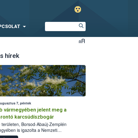
PCSOLAT
s hírek
augusztus 7, péntek
b vármegyében jelent meg a
srontó karcsúdíszbogár
 területen, Borsod-Abaúj-Zemplén
gyében is igazolta a Nemzeti
iszerlánc-biztonsági Hivatal (Nébih) a