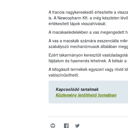
A francia nagykereskedő értesítette a vissz
is. A Newcopharm Kft. a még készleten lévő, 
értékesített tápok visszahívását.
A macskaeledelekben a vas megengedett h
A vas a macskák számára esszenciális mikro
szabályozó mechanizmusok általában meggát
Ezért takarmányon keresztüli vastúladagolás
fájdalom és hasmenés lehetnek. A bélsár a k
A kifogásolt termékek egyszeri vagy rövid 
valószínűsíthető.
Kapcsolódó tartalmak
Közlemény letölthető formában