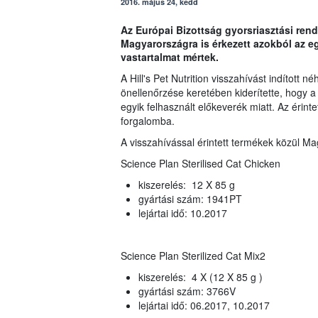
2016. május 24, kedd
Az Európai Bizottság gyorsriasztási rend
Magyarországra is érkezett azokból az
vastartalmat mértek.
A Hill's Pet Nutrition visszahívást indított
önellenőrzése keretében kiderítette, hogy
egyik felhasznált előkeverék miatt. Az éri
forgalomba.
A visszahívással érintett termékek közül Ma
Science Plan Sterilised Cat Chicken
kiszerelés: 12 X 85 g
gyártási szám: 1941PT
lejártai idő: 10.2017
Science Plan Sterilized Cat Mix2
kiszerelés: 4 X (12 X 85 g )
gyártási szám: 3766V
lejártai idő: 06.2017, 10.2017