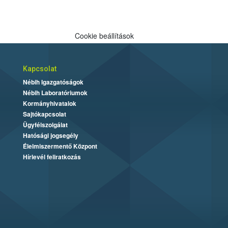
Cookie beállítások
Kapcsolat
Nébih Igazgatóságok
Nébih Laboratóriumok
Kormányhivatalok
Sajtókapcsolat
Ügyfélszolgálat
Hatósági jogsegély
Élelmiszermentő Központ
Hírlevél feliratkozás