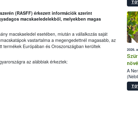
TO
kőris
jelen
szerén (RASFF) érkezett információk szerint
talál
 egyadagos macskaeledelekből, melyekben magas
azono
folyta
intéz
 néhány macskaeledel esetében, miután a vállalkozás saját
össze
 a macskatápok vastartalma a megengedettnél magasabb, az
érdek
ntett termékek Európában és Oroszországban kerültek
2026. 
Szür
gyarországra az alábbiak érkeztek:
növé
szől
A Nem
(Nébi
Klart
TO
módos
egész
felha
célja
lehet
Az Or
felha
terme