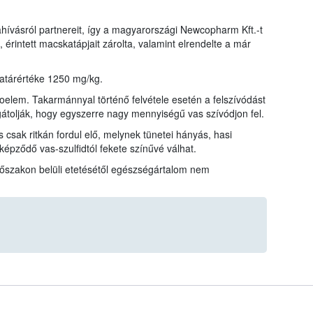
ahívásról partnereit, így a magyarországi Newcopharm Kft.-t
érintett macskatápjait zárolta, valamint elrendelte a már
atárértéke 1250 mg/kg.
elem. Takarmánnyal történő felvétele esetén a felszívódást
olják, hogy egyszerre nagy mennyiségű vas szívódjon fel.
 csak ritkán fordul elő, melynek tünetei hányás, hasi
épződő vas-szulfidtól fekete színűvé válhat.
időszakon belüli etetésétől egészségártalom nem