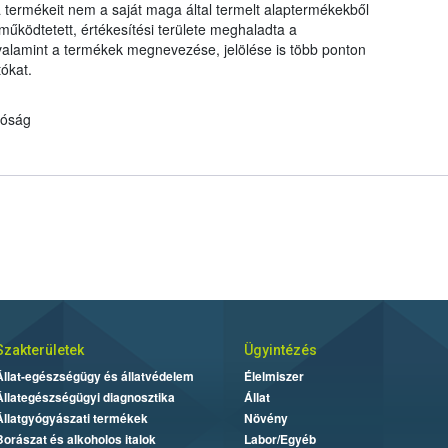
 a termékeit nem a saját maga által termelt alaptermékekből
űködtetett, értékesítési területe meghaladta a
, valamint a termékek megnevezése, jelölése is több ponton
ókat.
tóság
Szakterületek
Ügyintézés
Állat-egészségügy és állatvédelem
Élelmiszer
Állategészségügyi diagnosztika
Állat
Állatgyógyászati termékek
Növény
Borászat és alkoholos italok
Labor/Egyéb