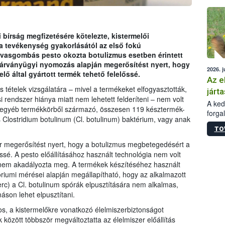
épüle
ti bírság megfizetésére kötelezte, kistermelői
ta a tevékenység gyakorlásától az első fokú
arvasgombás pesto okozta botulizmus esetben érintett
 járványügyi nyomozás alapján megerősítést nyert, hogy
2026. j
ő által gyártott termék tehető felelőssé.
Az e
ételek vizsgálatára – mivel a termékeket elfogyasztották,
járta
i rendszer hiánya miatt nem lehetett felderíteni – nem volt
A kedv
s egyéb termékkörből származó, összesen 119 késztermék-
forga
s Clostridium botulinum (Cl. botulinum) baktérium, vagy anak
Korm.
TO
sérül
felme
 megerősítést nyert, hogy a botulizmus megbetegedésért a
veszé
lőssé. A pesto előállításához használt technológia nem volt
Ezen 
t nem akadályozta meg. A termékek készítéséhez használt
vonni
óriumi mérései alapján megállapítható, hogy az alkalmazott
jártas
rc) a Cl. botulinum spórák elpusztítására nem alkalmas,
son lehet elpusztítani.
mos, a kistermelőkre vonatkozó élelmiszerbiztonságot
 között többször megváltoztatta az élelmiszer előállítás