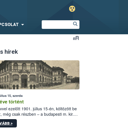
PCSOLAT
s hírek
úlius 15, szerda
éve történt
vvel ezelőtt 1901. július 15-én, költözött be
z, még csak részben – a budapesti m. kir.
i vetőmagvizsgáló állomás a Kis Rókus utca
VÁBB >
ám alatti, Czigler Győző által tervezett új