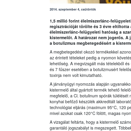
2014. szeptember 4, csütörtök
1,5 millió forint élelmiszerlánc-felügyele
regisztrációját törölte és 3 évre eltiltot
élelmiszerlánc-felügyeleti hatóság a sz
kistermelőt. A határozat nem jogerős. A
a botulizmus megbetegedésért a kistermel
A megbetegedést okozó termékekkel azonos t
az érintett tételeket pedig a nyomon követés
lehetőség. A megvizsgált más tételekből é
és 7 fűszer esetében a botulizmusért felelő
toxinja nem volt kimutatható.
A járványügyi nyomozás alapján ugyanakkor
kistermelő által gyártott termék tehető fele
megfelelő, a Cl. botulinum spórák túlélésé
konyhai befőző készülék akkreditált laborat
technológiai eljárás (maximum 95°C, 120 pe
mivel azokat csak 120°C fölött, magas nyomá
A vizsgálat feltárta, hogy a kistermelő szá
garantáló jogszabályt is megszegett. Többek