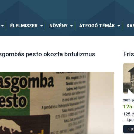
ÉLELMISZER
NÖVÉNY
ÁTFOGÓ TÉMÁK
KA
asgombás pesto okozta botulizmus
Fris
2026. j
125 
125 é
– iga
állam
TO
15. sz