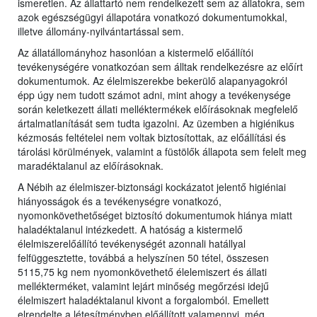
ismeretlen. Az állattartó nem rendelkezett sem az állatokra, sem
azok egészségügyi állapotára vonatkozó dokumentumokkal,
illetve állomány-nyilvántartással sem.
Az állatállományhoz hasonlóan a kistermelő előállítói
tevékenységére vonatkozóan sem álltak rendelkezésre az előírt
dokumentumok. Az élelmiszerekbe bekerülő alapanyagokról
épp úgy nem tudott számot adni, mint ahogy a tevékenysége
során keletkezett állati melléktermékek előírásoknak megfelelő
ártalmatlanítását sem tudta igazolni. Az üzemben a higiénikus
kézmosás feltételei nem voltak biztosítottak, az előállítási és
tárolási körülmények, valamint a füstölők állapota sem felelt meg
maradéktalanul az előírásoknak.
A Nébih az élelmiszer-biztonsági kockázatot jelentő higiéniai
hiányosságok és a tevékenységre vonatkozó,
nyomonkövethetőséget biztosító dokumentumok hiánya miatt
haladéktalanul intézkedett. A hatóság a kistermelő
élelmiszerelőállító tevékenységét azonnali hatállyal
felfüggesztette, továbbá a helyszínen 50 tétel, összesen
5115,75 kg nem nyomonkövethető élelemiszert és állati
mellékterméket, valamint lejárt minőség megőrzési idejű
élelmiszert haladéktalanul kivont a forgalomból. Emellett
elrendelte a létesítményben előállított valamennyi, még