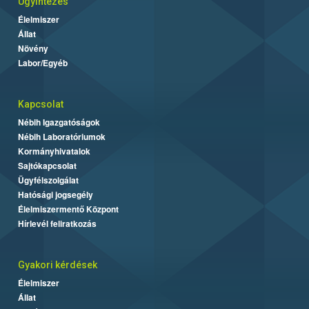
Ügyintézés
Élelmiszer
Állat
Növény
Labor/Egyéb
Kapcsolat
Nébih Igazgatóságok
Nébih Laboratóriumok
Kormányhivatalok
Sajtókapcsolat
Ügyfélszolgálat
Hatósági jogsegély
Élelmiszermentő Központ
Hírlevél feliratkozás
Gyakori kérdések
Élelmiszer
Állat