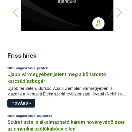
Friss hírek
2026. augusztus 7, péntek
Újabb vármegyében jelent meg a kőrisrontó
karcsúdíszbogár
Újabb területen, Borsod-Abaúj-Zemplén vármegyében is
igazolta a Nemzeti Élelmiszerlánc-biztonsági Hivatal (Nébih) a
kőrisrontó karcsúdíszbogár (Agrilus planipennis) jelenlétét. A
TOVÁBB >
kártevőt nem csak színcsapdában találták meg, de már fertőzött
fában is azonosították. A növényvédelmi szakemberek folytatják
az intenzív felderítést, emellett az intézkedéseket a szlovák
2026. augusztus 6, csütörtök
hatósággal is összehangolják a terjedés megállítása érdekében.
Szüret után is alkalmazható három növényvédő szer
az amerikai szőlőkabóca ellen