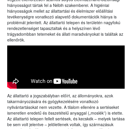
hiányosságot tártak fel a Nébih szakemberei. A higiéniai
hiányosságok mellet az állattartási és élelmiszer előállítási
tevékenységre vonatkozó alapvető dokumentációk hiánya is
problémát jelentett. Az állattartó telepen és területén nagyfokú
rendezetlenséget tapasztaltak és a helyszínen lévő
trágyadombban tetemeket és állati maradványokat is találtak az
ellenőrök.
Az állattartó a jogszabályban előírt, az állományokra, azok
takarmányozására és gyógykezelésére vonatkozó
nyilvántartásokat nem vezette. A tilalom ellenére a sertéseket
ismeretlen eredetű és összetételű anyaggal („moslék”) is etette.
Az állattartó telepen fellelt sertések, és kecskék – melyek tartása
be sem volt jelentve – jelöletlenek voltak, így származásuk