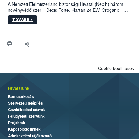
A Nemzeti Élelmiszerlánc-biztonsági Hivatal (Nébih) három
növényvédő szer – Decis Forte, Klartan 24 EW, Oroganic –
engedélyokiratát módosította, így azok a szüretet követően,
TOVÁBB >
egészen a vesszőérettség (BBCH 91) stádiumáig
felhasználhatóak a szőlőben. A kiterjesztések célja, hogy a korai
érésű szőlőkben is legyen lehetőség a károsító elleni további
védekezésre. Az Oroganic készítmény kis kiszerelésben kiskerti
felhasználók számára is elérhető és ökológiai termesztésben is
engedélyezett.
Cookie beállítások
Hivatalunk
Bemutatkozás
Szervezeti felépítés
Gazdálkodási adatok
Felügyeleti szervünk
Projektek
Kapcsolódó linkek
Adatkezelési tájékoztató