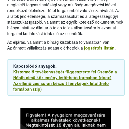
megfelelő fogyaszthatósági vagy minőség-megőrzési idővel
rendelkező élelmiszer tétel forgalomból való visszahívását. Az
állatok jelöletlensége, a származásukat és állategészségügyi
státuszukat igazoló, valamint az egyéb kötelező dokumentumok
hiánya miatt az állattartó telep teljes állományára is azonnal
forgalmi korlátozást írtak elő az ellenőrök.
Az eljárás, valamint a bírság kiszabása folyamatban van.
Az érintett vállalkozás adatai elérhetőek a
jogsértés listán
.
Kapcsolódó anyagok:
Kistermelő tevékenységét függesztette fel Csemőn a
Nébih című közlemény letölthető formában (docx)
Az ellenőrzés során készült fényképek letölthető
formában (zip)