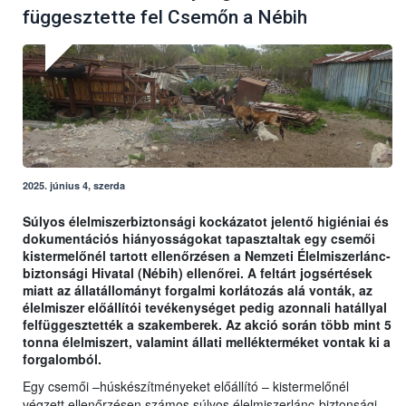
függesztette fel Csemőn a Nébih
2025. június 4, szerda
Súlyos élelmiszerbiztonsági kockázatot jelentő higiéniai és
dokumentációs hiányosságokat tapasztaltak egy csemői
kistermelőnél tartott ellenőrzésen a Nemzeti Élelmiszerlánc-
biztonsági Hivatal (Nébih) ellenőrei. A feltárt jogsértések
miatt az állatállományt forgalmi korlátozás alá vonták, az
élelmiszer előállítói tevékenységet pedig azonnali hatállyal
felfüggesztették a szakemberek. Az akció során több mint 5
tonna élelmiszert, valamint állati mellékterméket vontak ki a
forgalomból.
Egy csemői –húskészítményeket előállító – kistermelőnél
végzett ellenőrzésen számos súlyos élelmiszerlánc-biztonsági