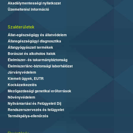
Akadálymentességi nyilatkozat
Üzemeltetési információ
Szakterületek
Állat-egészségügy és állatvédelem
Állategészségügyi diagnosztika
Állatgyógyászati termékek
Borászat és alkoholos italok
Élelmiszer- és takarmánybiztonság
Élelmiszerlánc-biztonsági laborhálózat
Járványvédelem
Kiemelt ügyek, EUTR
Kockázatkezelés
Mezőgazdasági genetikai erőforrások
Növényvédelem
Nyilvántartási és Felügyeleti Díj
Rendszerszervezés és felügyelet
Termékpálya-ellenőrzés