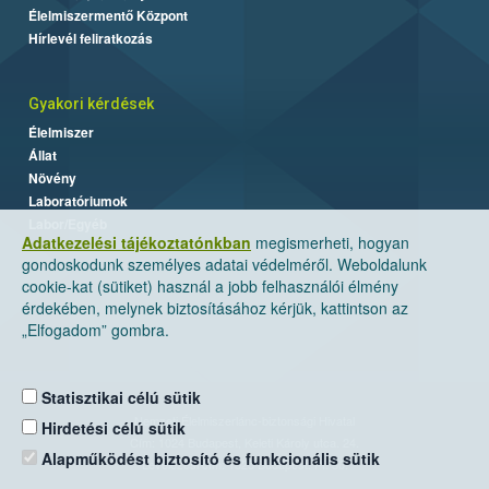
Élelmiszermentő Központ
Hírlevél feliratkozás
Gyakori kérdések
Élelmiszer
Állat
Növény
Laboratóriumok
Labor/Egyéb
Adatkezelési tájékoztatónkban
megismerheti, hogyan
gondoskodunk személyes adatai védelméről. Weboldalunk
cookie-kat (sütiket) használ a jobb felhasználói élmény
érdekében, melynek biztosításához kérjük, kattintson az
„Elfogadom” gombra.
Statisztikai célú sütik
Nemzeti Élelmiszerlánc-biztonsági Hivatal
Hirdetési célú sütik
Cím: 1024 Budapest, Keleti Károly utca. 24.
Alapműködést biztosító és funkcionális sütik
Levelezési cím: 1525 Budapest. Pf. 30.