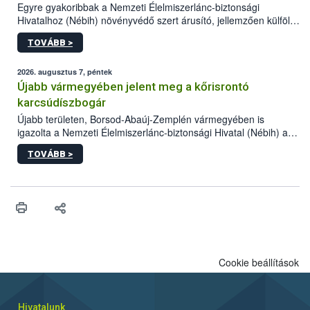
Egyre gyakoribbak a Nemzeti Élelmiszerlánc-biztonsági
Hivatalhoz (Nébih) növényvédő szert árusító, jellemzően külföldi
honlapok kapcsán érkező bejelentések. Emellett az ilyen
TOVÁBB >
termékeket kínáló kéretlen online reklámok mennyisége is
számottevően megnövekedett az elmúlt időszakban. A Nébih
összegyűjtötte az illegális növényvédő szerek kapcsán
2026. augusztus 7, péntek
előforduló árulkodó jeleket, valamint a webáruházakból való
Újabb vármegyében jelent meg a kőrisrontó
vásárlás kockázatait.
karcsúdíszbogár
Újabb területen, Borsod-Abaúj-Zemplén vármegyében is
igazolta a Nemzeti Élelmiszerlánc-biztonsági Hivatal (Nébih) a
kőrisrontó karcsúdíszbogár (Agrilus planipennis) jelenlétét. A
TOVÁBB >
kártevőt nem csak színcsapdában találták meg, de már fertőzött
fában is azonosították. A növényvédelmi szakemberek folytatják
az intenzív felderítést, emellett az intézkedéseket a szlovák
hatósággal is összehangolják a terjedés megállítása érdekében.
Cookie beállítások
Hivatalunk