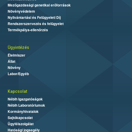
Mezőgazdasági genetikai erőforrások
Növényvédelem
Nyilvántartási és Felügyeleti Díj
Rendszerszervezés és felügyelet
Termékpálya-ellenőrzés
Ügyintézés
Élelmiszer
Állat
Növény
Labor/Egyéb
Kapcsolat
Nébih Igazgatóságok
Nébih Laboratóriumok
Kormányhivatalok
Sajtókapcsolat
Ügyfélszolgálat
Hatósági jogsegély