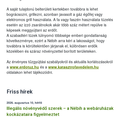
A saját tulajdonú belterületi kertekben továbbra is lehet
bográcsozni, grillezni, azonban javasolt a gáz égőfej vagy
elektromos grill használata. A fa vagy faszén használata tüzelés
esetén az izzó zsarátnokok akár több száz métert repülve is
képesek meggyújtani az erdőt.
A szabadtéri tüzek túlnyomó többsége emberi gondatlanság
következménye, ezért a Nébih arra kéri a lakosságot, hogy
továbbra is körültekintően járjanak el, különösen erdők
közelében és száraz növényzettel borított területeken.
Az érvényes tűzgyújtási szabályokról és aktuális korlátozásokról
a
www.erdotuz.hu
és a
www.katasztrofavedelem.hu
oldalakon lehet tájékozódni.
Friss hírek
2026. augusztus 10, hétfő
Illegális növényvédő szerek – a Nébih a webáruházak
kockázataira figyelmeztet