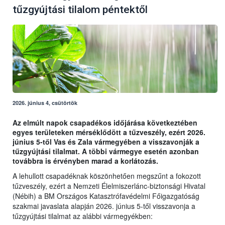
tűzgyújtási tilalom péntektől
2026. június 4, csütörtök
Az elmúlt napok csapadékos időjárása következtében
egyes területeken mérséklődött a tűzveszély, ezért 2026.
június 5-től Vas és Zala vármegyében a visszavonják a
tűzgyújtási tilalmat. A többi vármegye esetén azonban
továbbra is érvényben marad a korlátozás.
A lehullott csapadéknak köszönhetően megszűnt a fokozott
tűzveszély, ezért a Nemzeti Élelmiszerlánc-biztonsági Hivatal
(Nébih) a BM Országos Katasztrófavédelmi Főigazgatóság
szakmai javaslata alapján 2026. június 5-től visszavonja a
tűzgyújtási tilalmat az alábbi vármegyékben: