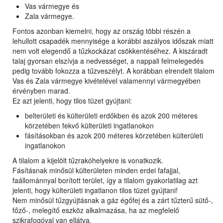
Vas vármegye és
Zala vármegye.
Fontos azonban kiemelni, hogy az ország többi részén a
lehullott csapadék mennyisége a korábbi aszályos időszak miatt
nem volt elegendő a tűzkockázat csökkentéséhez. A kiszáradt
talaj gyorsan elszívja a nedvességet, a nappali felmelegedés
pedig tovább fokozza a tűzveszélyt. A korábban elrendelt tilalom
Vas és Zala vármegye kivételével valamennyi vármegyében
érvényben marad.
Ez azt jelenti, hogy tilos tüzet gyújtani:
belterületi és külterületi erdőkben és azok 200 méteres
körzetében fekvő külterületi ingatlanokon
fásításokban és azok 200 méteres körzetében külterületi
ingatlanokon
A tilalom a kijelölt tűzrakóhelyekre is vonatkozik.
Fásításnak minősül külterületen minden erdei fafajjal,
faállománnyal borított terület, így a tilalom gyakorlatilag azt
jelenti, hogy külterületi ingatlanon tilos tüzet gyújtani!
Nem minősül tűzgyújtásnak a gáz égőfej és a zárt tűzterű sütő-,
főző-, melegítő eszköz alkalmazása, ha az megfelelő
szikrafogóval van ellátva.