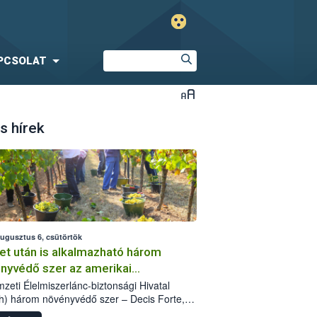
PCSOLAT
s hírek
augusztus 6, csütörtök
et után is alkalmazható három
nyvédő szer az amerikai
őkabóca ellen
zeti Élelmiszerlánc-biztonsági Hivatal
h) három növényvédő szer – Decis Forte,
an 24 EW, Oroganic – engedélyokiratát