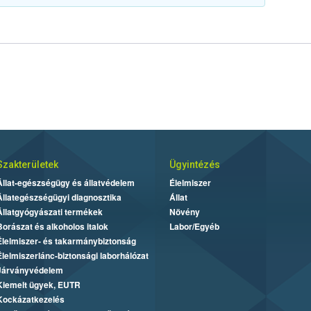
Szakterületek
Ügyintézés
Állat-egészségügy és állatvédelem
Élelmiszer
Állategészségügyi diagnosztika
Állat
Állatgyógyászati termékek
Növény
Borászat és alkoholos italok
Labor/Egyéb
Élelmiszer- és takarmánybiztonság
Élelmiszerlánc-biztonsági laborhálózat
Járványvédelem
Kiemelt ügyek, EUTR
Kockázatkezelés