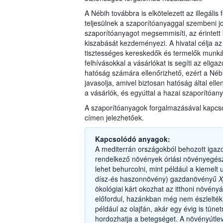
A Nébih továbbra is elkötelezett az illegál
teljesülnek a szaporítóanyaggal szembeni j
szaporítóanyagot megsemmisíti, az érintet
kiszabását kezdeményezi. A hivatal célja az 
tisztességes kereskedők és termelők munkáj
felhívásokkal a vásárlókat is segíti az elig
hatóság számára ellenőrizhető, ezért a Nébi
javasolja, amivel biztosan hatóság által el
a vásárlók, és egyúttal a hazai szaporítóanyag
A szaporítóanyagok forgalmazásával kapcso
címen jelezhetőek.
Kapcsolódó anyagok:
A mediterrán országokból behozott igaz
rendelkező növények óriási növényegész
lehet behurcolni, mint például a kiemelt 
dísz-és haszonnövény) gazdanövényű
X
ökológiai kárt okozhat az itthoni növén
előfordul, hazánkban még nem észlelté
például az olajfán, akár egy évig is tün
hordozhatja a betegséget. A növényútlevé