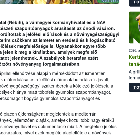
TO
módos
egész
felha
célja
atal (Nébih), a vármegyei kormányhivatal és a NAV
lehet
rtészeti szaporítóanyagok árusítását az ónodi vásáron.
Az Or
fordítottak a jelölési előírások és a növényegészségügyi
felha
erint csökkent az ismeretlen eredetű és kifogásolható
terme
elölések megfelelősége is. Ugyanakkor egyre több
2026. 
a jelenik meg a kínálatban, amelyek megfelelő
Kert
ot jelenthetnek. A szabályok betartása ezért
nőrzött növényanyag forgalmazásában.
taná
A gri
prilisi ellenőrzése alapján mérséklődött az ismeretlen
formá
lőfordulása és a jelölési előírások betartása is javult,
romlá
 növényegészségügyi szakemberek a kötelező jelölések, a
TO
szapo
délyek hiánya miatt többféle gyümölcs szaporítóanyagot,
sütög
kércsomagolt bogyós gyümölcs szaporítóanyagot és
techni
alapa
higié
ó piacon újdonságként megjelentek a mediterrán
hőkez
yek, jellemzően olajfák, amelyek közül több nagy értékű
tárol
os növényútlevél és dokumentáció miatt. A megfelelő jelölés
Hivat
ckázatos, mivel ezek megléte alapfeltétele a növények
a biz