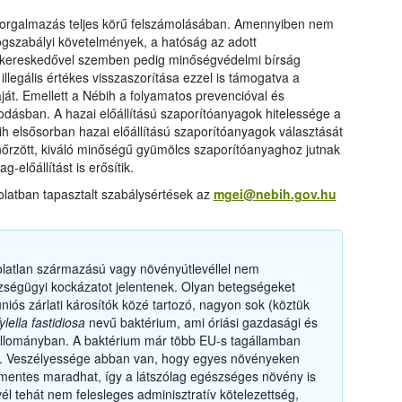
is forgalmazás teljes körű felszámolásában. Amennyiben nem
ogszabályi követelmények, a hatóság az adott
t kereskedővel szemben pedig minőségvédelmi bírság
illegális értékes visszaszorítása ezzel is támogatva a
át. Emellett a Nébih a folyamatos prevencióval és
azodásban. A hazai előállítású szaporítóanyagok hitelessége a
h elsősorban hazai előállítású szaporítóanyagok választását
lenőrzött, kiváló minőségű gyümölcs szaporítóanyaghoz jutnak
-előállítást is erősítik.
latban tapasztalt szabálysértések az
mgei@nebih.gov.hu
olatlan származású vagy növényútlevéllel nem
ségügyi kockázatot jelentenek. Olyan betegségeket
uniós zárlati károsítók közé tartozó, nagyon sok (köztük
ylella fastidiosa
nevű baktérium, ami óriási gazdasági és
yállományban. A baktérium már több EU-s tagállamban
k. Veszélyessége abban van, hogy egyes növényeken
etmentes maradhat, így a látszólag egészséges növény is
l tehát nem felesleges adminisztratív kötelezettség,