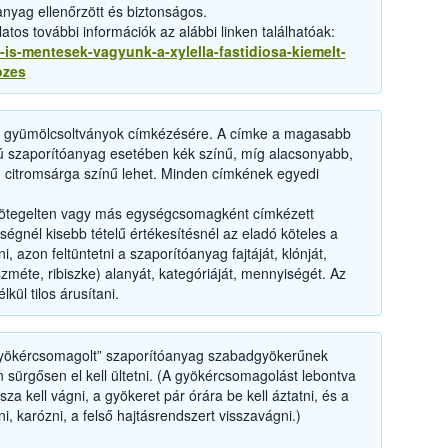
anyag ellenőrzött és biztonságos.
tos további információk az alábbi linken találhatóak:
a-is-mentesek-vagyunk-a-xylella-fastidiosa-kiemelt-
ozes
t, a gyümölcsoltványok címkézésére. A címke a magasabb
iájú szaporítóanyag esetében kék színű, míg alacsonyabb,
n citromsárga színű lehet. Minden címkének egyedi
kötegelten vagy más egységcsomagként címkézett
égnél kisebb tételű értékesítésnél az eladó köteles a
, azon feltüntetni a szaporítóanyag fajtáját, klónját,
szméte, ribiszke) alanyát, kategóriáját, mennyiségét. Az
kül tilos árusítani.
gyökércsomagolt” szaporítóanyag szabadgyökerűnek
n sürgősen el kell ültetni. (A gyökércsomagolást lebontva
a kell vágni, a gyökeret pár órára be kell áztatni, és a
ni, karózni, a felső hajtásrendszert visszavágni.)