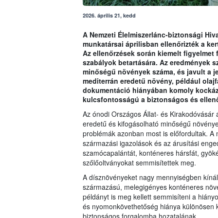
2026. április 21, kedd
A Nemzeti Élelmiszerlánc-biztonsági Hiv
munkatársai áprilisban ellenőrizték a ke
Az ellenőrzések során kiemelt figyelmet 
szabályok betartására. Az eredmények sz
minőségű növények száma, és javult a j
mediterrán eredetű növény, például olajf
dokumentáció hiányában komoly kockázat
kulcsfontosságú a biztonságos és elle
Az ónodi Országos Állat- és Kirakodóvásár á
eredetű és kifogásolható minőségű növények e
problémák azonban most is előfordultak. A
származási igazolások és az árusítási enge
szamócapalántát, konténeres hársfát, gyö
szőlőoltványokat semmisítettek meg.
A dísznövényeket nagy mennyiségben kínál
származású, melegigényes konténeres növén
példányt is meg kellett semmisíteni a hiány
és nyomonkövethetőség hiánya különösen ko
biztonságos forgalomba hozatalának.