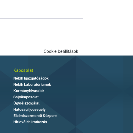
Cookie beállítások
Kapcsolat
Nébih Igazgatóságok
Nébih Laboratóriumok
Kormányhivatalok
Sajtókapcsolat
Ügyfélszolgálat
Hatósági jogsegély
Élelmiszermentő Központ
Hírlevél feliratkozás