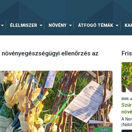
ÉLELMISZER
NÖVÉNY
ÁTFOGÓ TÉMÁK
KA
s növényegészségügyi ellenőrzés az
Fris
2026. 
Szür
növé
szől
A Nem
(Nébi
Klart