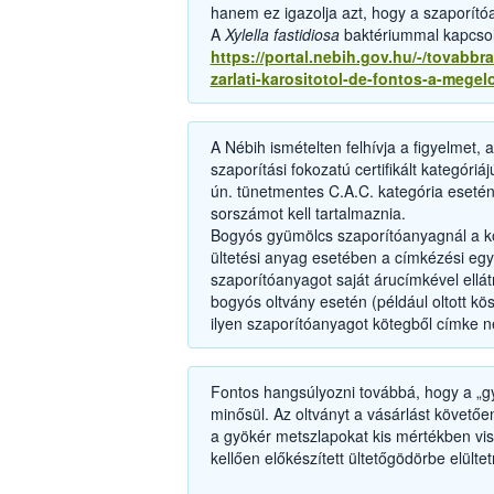
hanem ez igazolja azt, hogy a szaporító
A
Xylella fastidiosa
baktériummal kapcsola
https://portal.nebih.gov.hu/-/tovabbr
zarlati-karositotol-de-fontos-a-megel
A Nébih ismételten felhívja a figyelme
szaporítási fokozatú certifikált kategór
ún. tünetmentes C.A.C. kategória eseté
sorszámot kell tartalmaznia.
Bogyós gyümölcs szaporítóanyagnál a 
ültetési anyag esetében a címkézési egys
szaporítóanyagot saját árucímkével ellátni
bogyós oltvány esetén (például oltott kö
ilyen szaporítóanyagot kötegből címke nél
Fontos hangsúlyozni továbbá, hogy a „
minősül. Az oltványt a vásárlást követőe
a gyökér metszlapokat kis mértékben vissz
kellően előkészített ültetőgödörbe elültet