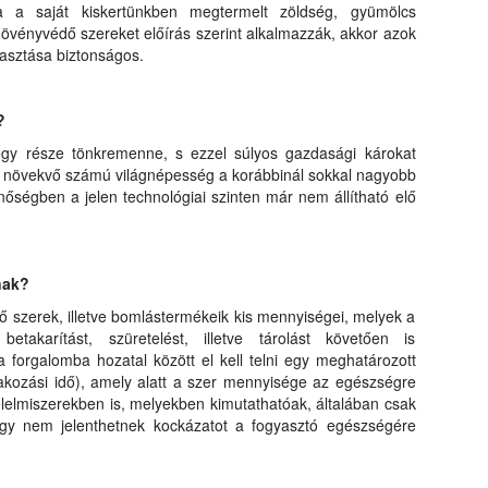
ra a saját kiskertünkben megtermelt zöldség, gyümölcs
övényvédő szereket előírás szerint alkalmazzák, akkor azok
yasztása biztonságos.
?
gy része tönkremenne, s ezzel súlyos gazdasági károkat
 a növekvő számú világnépesség a korábbinál sokkal nagyobb
nőségben a jelen technológiai szinten már nem állítható elő
nak?
szerek, illetve bomlástermékeik kis mennyiségei, melyek a
takarítást, szüretelést, illetve tárolást követően is
forgalomba hozatal között el kell telni egy meghatározott
akozási idő), amely alatt a szer mennyisége az egészségre
élelmiszerekben is, melyekben kimutathatóak, általában csak
gy nem jelenthetnek kockázatot a fogyasztó egészségére