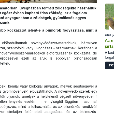
épüle
liasátorban, üvegházban termett zöldségekre használtuk
 egész évben kapható friss zöldség, ez a fogalom
oztató anyagunkban a zöldségek, gyümölcsök egyes
ozunk.
bb kockázatot jelent-e a primőrök fogyasztása, mint a
2026. j
Az e
előfordulhatnak növényvédőszer-maradékok, bármilyen
járta
azai, szántóföldi vagy üvegházas - származnak. Korábban a
A kedv
 növényvédőszer-maradékok előfordulásának kockázata, de
forga
fejlődésével ezek az áruk is éppolyan biztonságosan
Korm.
tettek.
TO
sérül
felme
veszé
Ezen 
ek) kémiai vagy biológiai anyagok, melyek segítségével a
vonni
jártas
 és gyomnövények) elpusztíthatók. A növényvédő szerek egy
ük olyanok, amelyek a helytelenül végzett növényvédelmi
tlen lenyelés esetén – mennyiségtől függően - azonnali
délyezés, mind a felhasználás és az ellenőrzés rendkívüli
er címkéjén feltüntetett adagolásra, és az élelmezés-