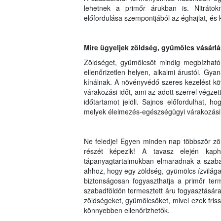
lehetnek a primőr árukban is. Nitrátok
előfordulása szempontjából az éghajlat, é
Mire ügyeljek zöldség, gyümölcs vásárl
Zöldséget, gyümölcsöt mindig megbízható 
ellenőrizetlen helyen, alkalmi árustól. Gya
kínálnak. A növényvédő szeres kezelést kö
várakozási időt, ami az adott szerrel végze
időtartamot jelöli. Sajnos előfordulhat, 
melyek élelmezés-egészségügyi várakozási 
Ne feledje! Egyen minden nap többször zö
részét képezik! A tavasz elején kap
tápanyagtartalmukban elmaradnak a szabad
ahhoz, hogy egy zöldség, gyümölcs ízvilága 
biztonságosan fogyaszthatja a primőr ter
szabadföldön termesztett áru fogyasztására
zöldségeket, gyümölcsöket, mivel ezek fris
könnyebben ellenőrizhetők.