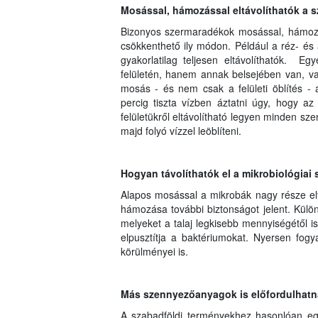
Mosással, hámozással eltávolíthatók a 
Bizonyos szermaradékok mosással, hámozás
csökkenthető ily módon. Például a réz- és
gyakorlatilag teljesen eltávolíthatók.
felületén, hanem annak belsejében van, v
mosás - és nem csak a felületi öblítés - 
percig tiszta vízben áztatni úgy, hogy az
felületükről eltávolítható legyen minden sz
majd folyó vízzel leöblíteni.
Hogyan távolíthatók el a mikrobiológiai
Alapos mosással a mikrobák nagy része elt
hámozása további biztonságot jelent. Különö
melyeket a talaj legkisebb mennyiségétől is 
elpusztítja a baktériumokat. Nyersen fog
körülményei is.
Más szennyezőanyagok is előfordulhatn
A szabadföldi terményekhez hasonlóan egy