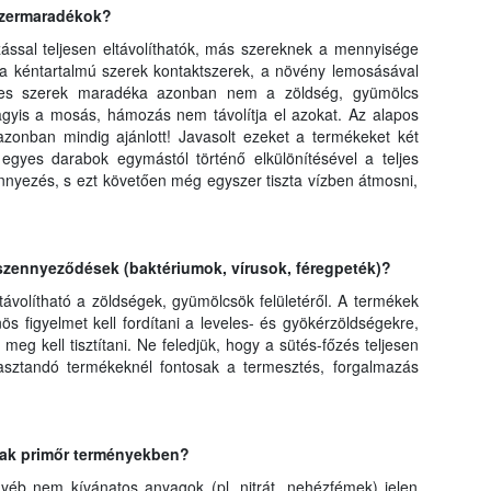
szermaradékok?
sal teljesen eltávolíthatók, más szereknek a mennyisége
 a kéntartalmú szerek kontaktszerek, a növény lemosásával
 Egyes szerek maradéka azonban nem a zöldség, gyümölcs
agyis a mosás, hámozás nem távolítja el azokat. Az alapos
azonban mindig ajánlott! Javasolt ezeket a termékeket két
 egyes darabok egymástól történő elkülönítésével a teljes
ennyezés, s ezt követően még egyszer tiszta vízben átmosni,
 szennyeződések (baktériumok, vírusok, féregpeték)?
ávolítható a zöldségek, gyümölcsök felületéről. A termékek
s figyelmet kell fordítani a leveles- és gyökérzöldségekre,
meg kell tisztítani. Ne feledjük, hogy a sütés-főzés teljesen
yasztandó termékeknél fontosak a termesztés, forgalmazás
ak primőr terményekben?
éb nem kívánatos anyagok (pl. nitrát, nehézfémek) jelen