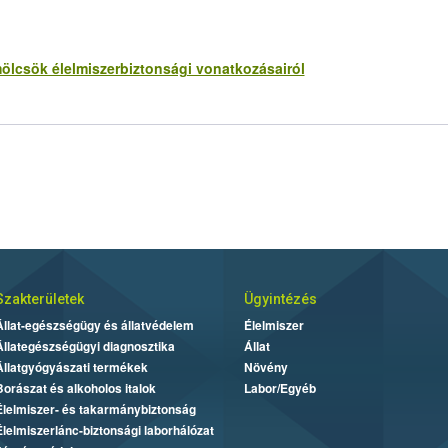
ölcsök élelmiszerbiztonsági vonatkozásairól
Szakterületek
Ügyintézés
Állat-egészségügy és állatvédelem
Élelmiszer
Állategészségügyi diagnosztika
Állat
Állatgyógyászati termékek
Növény
Borászat és alkoholos italok
Labor/Egyéb
Élelmiszer- és takarmánybiztonság
Élelmiszerlánc-biztonsági laborhálózat