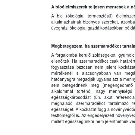
A bioélelmiszerek teljesen mentesek a
A bio (ökológiai termesztésű) élelmisze
alkalmazhatnak bizonyos szereket, azonba
üvegházi ökológiai gazdálkodásokban példá
Megbetegszem, ha szermaradékot tartalm
A forgalomba kerülő zöldségeket, gyümölc
ellenőrzik. Ha szermaradékot csak határért
fogyasztása biztosan nem jelent kockáza
mértékénél is alacsonyabban van megál
hatóanyagra megadják ugyanis azt a mennyi
sem betegednénk meg (megengedhető nap
alkalommal történő, nagy mennyiségű
egészségkárosodást (ún. akut referenci
meghaladó szermaradékot tartalmazó t
egészséget. A kockázat függ a növényvédős
testtömegtől is. Az engedélyezett növényvéd
mellett egészségünkre nem jelenthetnek ves