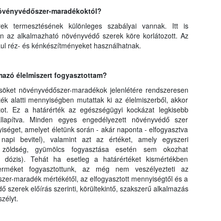
 növényvédőszer-maradékoktól?
rek termesztésének különleges szabályai vannak. Itt is
n az alkalmazható növényvédő szerek köre korlátozott. Az
ul réz- és kénkészítményeket használhatnak.
azó élelmiszert fogyasztottam?
söket növényvédőszer-maradékok jelenlétére rendszeresen
ék alatti mennyiségben mutattak ki az élelmiszerből, akkor
tot. Ez a határérték az egészségügyi kockázat legkisebb
lapítva. Minden egyes engedélyezett növényvédő szer
séget, amelyet életünk során - akár naponta - elfogyasztva
i bevitel), valamint azt az értéket, amely egyszeri
 zöldség, gyümölcs fogyasztása esetén sem okozhat
a dózis). Tehát ha esetleg a határértéket kismértékben
erméket fogyasztottunk, az még nem veszélyezteti az
zer-maradék mértékétől, az elfogyasztott mennyiségtől és a
ő szerek előírás szerinti, körültekintő, szakszerű alkalmazás
zélyt.