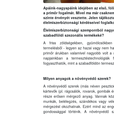
Apáink-nagyapáink idejében az első, fó
a primőr fogalmát. Mivel ma már csaknem
szinte érvényét vesztette. Jelen tájék
élelmiszerbiztonsági kérdéseivel foglalk
Élelmiszerbiztonsági szempontból nagyo
szabadföldi szezonális termékeké?
A friss zöldségekben, gyümölcsökben 
termelésből - legyen az hazai vagy nem h
primőr árukban valamivel nagyobb volt a
napjainkban a termesztéstechnológiák 
fogyaszthatók, mint a szabadföldön termesz
Milyen anyagok a növényvédő szerek?
A növényvédő szerek (más néven peszticid
kártevők (pl. rágcsálók, rovarok, gombák
része erősen mérgező anyag. Vannak közt
munkák, belélegzés, szándékos vagy véle
mérgezést okozhatnak. Ezért mind az enge
gondossággal történik. A növényvédő sz