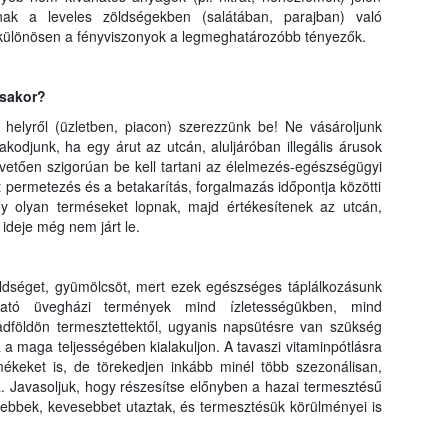
nak a leveles zöldségekben (salátában, parajban) való
s különösen a fényviszonyok a legmeghatározóbb tényezők.
ásakor?
helyről (üzletben, piacon) szerezzünk be! Ne vásároljunk
nakodjunk, ha egy árut az utcán, aluljáróban illegális árusok
vetően szigorúan be kell tartani az élelmezés-egészségügyi
tt permetezés és a betakarítás, forgalmazás időpontja közötti
hogy olyan terméseket lopnak, majd értékesítenek az utcán,
ideje még nem járt le.
ldséget, gyümölcsöt, mert ezek egészséges táplálkozásunk
ható üvegházi termények mind ízletességükben, mind
földön termesztettektől, ugyanis napsütésre van szükség
a maga teljességében kialakuljon. A tavaszi vitaminpótlásra
mékeket is, de törekedjen inkább minél több szezonálisan,
. Javasoljuk, hogy részesítse előnyben a hazai termesztésű
sebbek, kevesebbet utaztak, és termesztésük körülményei is