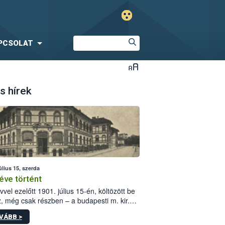
PCSOLAT
s hírek
úlius 15, szerda
éve történt
vvel ezelőtt 1901. július 15-én, költözött be
z, még csak részben – a budapesti m. kir.
i vetőmagvizsgáló állomás a Kis Rókus utca
VÁBB >
ám alatti, Czigler Győző által tervezett új