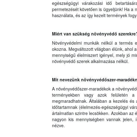
egészségügyi várakozási idő betartásá
permetezését követően is ügyeljünk! Ha a n
használata, és az így kezelt termények fog
Miért van szükség növényvédő szerekre
Növényvédelmi munkák nélkül a termés e
okozna. Megváltozott világban élünk, ahol
mennyiségű élelmiszert igényel, mely jó mi
növényvédő szerek alkalmazása nélkül.
Mit nevezünk növényvédőszer-maradék
A növényvédőszer-maradékok a növényvédő 
terményekben vagy azok felületén a be
megmaradhatnak. Általában a kezelés és a 
időtartamnak (élelmezés-egészségügyi vár
ártalmatlan szintre lecsökken. Azokban az 
nagyon kis mennyiségben vannak jelen, í
nézve.