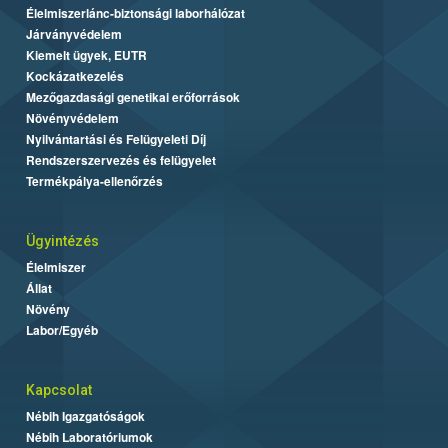
Élelmiszerlánc-biztonsági laborhálózat
Járványvédelem
Kiemelt ügyek, EUTR
Kockázatkezelés
Mezőgazdasági genetikai erőforrások
Növényvédelem
Nyilvántartási és Felügyeleti Díj
Rendszerszervezés és felügyelet
Termékpálya-ellenőrzés
Ügyintézés
Élelmiszer
Állat
Növény
Labor/Egyéb
Kapcsolat
Nébih Igazgatóságok
Nébih Laboratóriumok