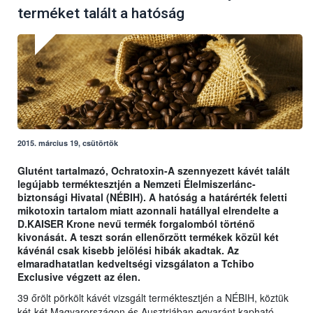
terméket talált a hatóság
2015. március 19, csütörtök
Glutént tartalmazó, Ochratoxin-A szennyezett kávét talált
legújabb terméktesztjén a Nemzeti Élelmiszerlánc-
biztonsági Hivatal (NÉBIH). A hatóság a határérték feletti
mikotoxin tartalom miatt azonnali hatállyal elrendelte a
D.KAISER Krone nevű termék forgalomból történő
kivonását. A teszt során ellenőrzött termékek közül két
kávénál csak kisebb jelölési hibák akadtak. Az
elmaradhatatlan kedveltségi vizsgálaton a Tchibo
Exclusive végzett az élen.
39 őrölt pörkölt kávét vizsgált terméktesztjén a NÉBIH, köztük
két-két Magyarországon és Ausztriában egyaránt kapható