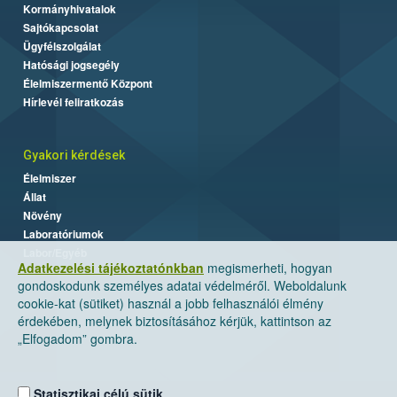
Kormányhivatalok
Sajtókapcsolat
Ügyfélszolgálat
Hatósági jogsegély
Élelmiszermentő Központ
Hírlevél feliratkozás
Gyakori kérdések
Élelmiszer
Állat
Növény
Laboratóriumok
Labor/Egyéb
Adatkezelési tájékoztatónkban
megismerheti, hogyan
gondoskodunk személyes adatai védelméről. Weboldalunk
cookie-kat (sütiket) használ a jobb felhasználói élmény
érdekében, melynek biztosításához kérjük, kattintson az
„Elfogadom” gombra.
Statisztikai célú sütik