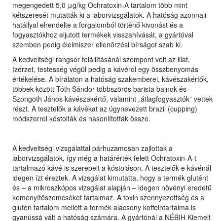
megengedett 5,0 μg/kg Ochratoxin-A tartalom több mint
kétszeresét mutatták ki a laborvizsgálatok. A hatóság azonnali
hatállyal elrendelte a forgalomból történő kivonást és a
fogyasztókhoz eljutott termékek visszahívását, a gyártóval
szemben pedig élelmiszer ellenőrzési bírságot szab ki.
A kedveltségi rangsor felállításánál szempont volt az illat,
ízérzet, testesség végül pedig a kávéról egy összbenyomás
értékelése. A bírálaton a hatóság szakemberei, kávészakértők,
többek között Tóth Sándor többszörös barista bajnok és
Szongoth János kávészakértő, valamint „átlagfogyasztók” vettek
részt. A tesztelők a kávékat az úgynevezett brazil (cupping)
módszerrel kóstolták és hasonlították össze.
A kedveltségi vizsgálattal párhuzamosan zajlottak a
laborvizsgálatok, így még a határérték felett Ochratoxin-A-t
tartalmazó kávé is szerepelt a kóstoláson. A tesztelők e kávénál
idegen ízt éreztek. A vizsgálat kimutatta, hogy a termék glutént
és – a mikroszkópos vizsgálat alapján – idegen növényi eredetű
keményítőszemcséket tartalmaz. A toxin szennyezettség és a
glutén tartalom mellett a termék alacsony koffeintartalma is
gyanússá vált a hatóság számára. A gyártónál a NÉBIH Kiemelt