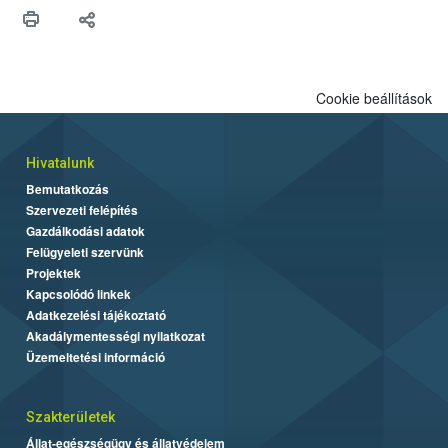
maradékok szakszerű tárolása. A Nemzeti Élelmiszerlánc-
biztonsági Hivatal (Nébih) Oktatási Programja összegyűjtötte a
biztonságos grillezés legfontosabb tudnivalóit.
Cookie beállítások
Hivatalunk
Bemutatkozás
Szervezeti felépítés
Gazdálkodási adatok
Felügyeleti szervünk
Projektek
Kapcsolódó linkek
Adatkezelési tájékoztató
Akadálymentességi nyilatkozat
Üzemeltetési információ
Szakterületek
Állat-egészségügy és állatvédelem