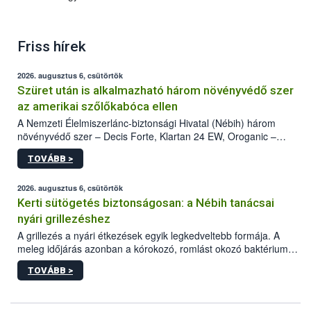
Friss hírek
2026. augusztus 6, csütörtök
Szüret után is alkalmazható három növényvédő szer
az amerikai szőlőkabóca ellen
A Nemzeti Élelmiszerlánc-biztonsági Hivatal (Nébih) három
növényvédő szer – Decis Forte, Klartan 24 EW, Oroganic –
engedélyokiratát módosította, így azok a szüretet követően,
TOVÁBB >
egészen a vesszőérettség (BBCH 91) stádiumáig
felhasználhatóak a szőlőben. A kiterjesztések célja, hogy a korai
érésű szőlőkben is legyen lehetőség a károsító elleni további
2026. augusztus 6, csütörtök
védekezésre. Az Oroganic készítmény kis kiszerelésben kiskerti
Kerti sütögetés biztonságosan: a Nébih tanácsai
felhasználók számára is elérhető és ökológiai termesztésben is
nyári grillezéshez
engedélyezett.
A grillezés a nyári étkezések egyik legkedveltebb formája. A
meleg időjárás azonban a kórokozó, romlást okozó baktériumok
gyorsabb szaporodásának is kedvez. A szabadtéri sütögetés
TOVÁBB >
ezért nem csupán a megfelelő sütési technikáról szól: legalább
ilyen fontos az alapanyagok biztonságos kezelése, az alapvető
higiéniai szabályok betartása, a megfelelő hőkezelés, valamint a