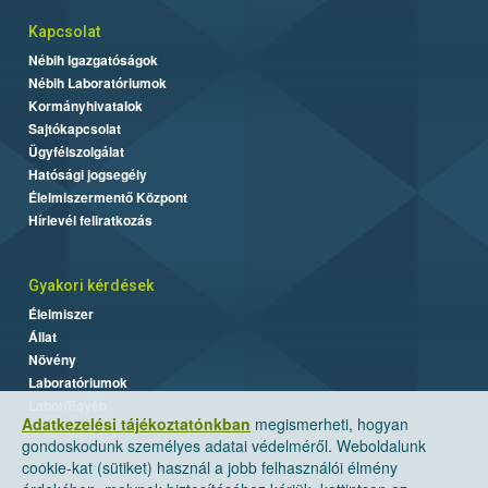
Kapcsolat
Nébih Igazgatóságok
Nébih Laboratóriumok
Kormányhivatalok
Sajtókapcsolat
Ügyfélszolgálat
Hatósági jogsegély
Élelmiszermentő Központ
Hírlevél feliratkozás
Gyakori kérdések
Élelmiszer
Állat
Növény
Laboratóriumok
Labor/Egyéb
Adatkezelési tájékoztatónkban
megismerheti, hogyan
gondoskodunk személyes adatai védelméről. Weboldalunk
cookie-kat (sütiket) használ a jobb felhasználói élmény