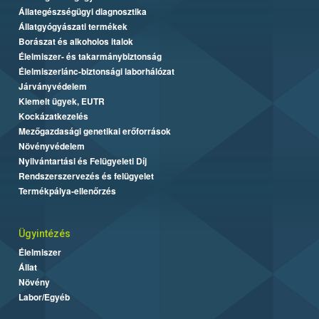
Állategészségügyi diagnosztika
Állatgyógyászati termékek
Borászat és alkoholos italok
Élelmiszer- és takarmánybiztonság
Élelmiszerlánc-biztonsági laborhálózat
Járványvédelem
Kiemelt ügyek, EUTR
Kockázatkezelés
Mezőgazdasági genetikai erőforrások
Növényvédelem
Nyilvántartási és Felügyeleti Díj
Rendszerszervezés és felügyelet
Termékpálya-ellenőrzés
Ügyintézés
Élelmiszer
Állat
Növény
Labor/Egyéb