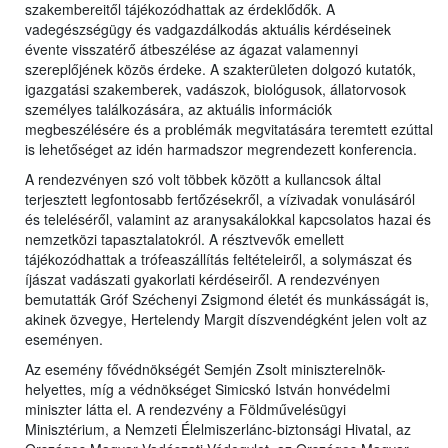
szakembereitől tájékozódhattak az érdeklődők. A
vadegészségügy és vadgazdálkodás aktuális kérdéseinek
évente visszatérő átbeszélése az ágazat valamennyi
szereplőjének közös érdeke. A szakterületen dolgozó kutatók,
igazgatási szakemberek, vadászok, biológusok, állatorvosok
személyes találkozására, az aktuális információk
megbeszélésére és a problémák megvitatására teremtett ezúttal
is lehetőséget az idén harmadszor megrendezett konferencia.
A rendezvényen szó volt többek között a kullancsok által
terjesztett legfontosabb fertőzésekről, a vízivadak vonulásáról
és teleléséről, valamint az aranysakálokkal kapcsolatos hazai és
nemzetközi tapasztalatokról. A résztvevők emellett
tájékozódhattak a trófeaszállítás feltételeiről, a solymászat és
íjászat vadászati gyakorlati kérdéseiről. A rendezvényen
bemutatták Gróf Széchenyi Zsigmond életét és munkásságát is,
akinek özvegye, Hertelendy Margit díszvendégként jelen volt az
eseményen.
Az esemény fővédnökségét Semjén Zsolt miniszterelnök-
helyettes, míg a védnökséget Simicskó István honvédelmi
miniszter látta el. A rendezvény a Földművelésügyi
Minisztérium, a Nemzeti Élelmiszerlánc-biztonsági Hivatal, az