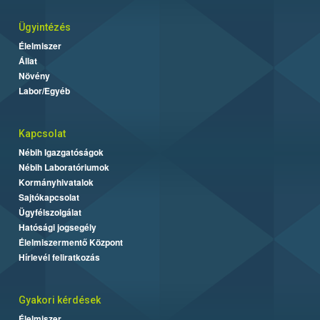
Ügyintézés
Élelmiszer
Állat
Növény
Labor/Egyéb
Kapcsolat
Nébih Igazgatóságok
Nébih Laboratóriumok
Kormányhivatalok
Sajtókapcsolat
Ügyfélszolgálat
Hatósági jogsegély
Élelmiszermentő Központ
Hírlevél feliratkozás
Gyakori kérdések
Élelmiszer