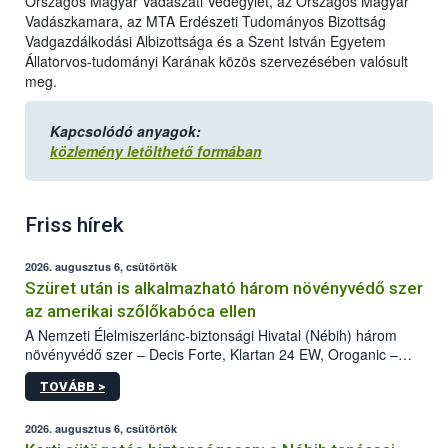
Országos Magyar Vadászati Védegylet, az Országos Magyar
Vadászkamara, az MTA Erdészeti Tudományos Bizottság
Vadgazdálkodási Albizottsága és a Szent István Egyetem
Állatorvos-tudományi Karának közös szervezésében valósult
meg.
Kapcsolódó anyagok:
közlemény letölthető formában
Friss hírek
2026. augusztus 6, csütörtök
Szüret után is alkalmazható három növényvédő szer
az amerikai szőlőkabóca ellen
A Nemzeti Élelmiszerlánc-biztonsági Hivatal (Nébih) három
növényvédő szer – Decis Forte, Klartan 24 EW, Oroganic –
engedélyokiratát módosította, így azok a szüretet követően,
TOVÁBB >
egészen a vesszőérettség (BBCH 91) stádiumáig
felhasználhatóak a szőlőben. A kiterjesztések célja, hogy a korai
érésű szőlőkben is legyen lehetőség a károsító elleni további
2026. augusztus 6, csütörtök