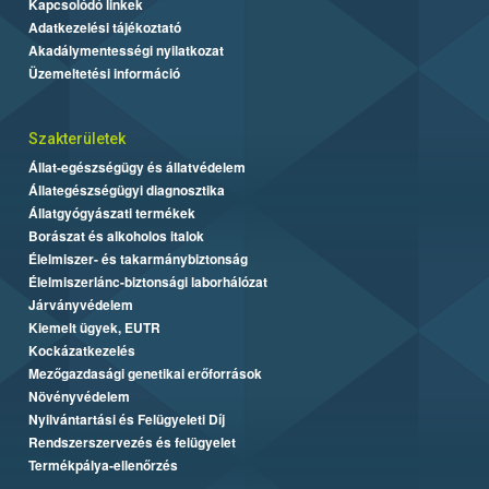
Kapcsolódó linkek
Adatkezelési tájékoztató
Akadálymentességi nyilatkozat
Üzemeltetési információ
Szakterületek
Állat-egészségügy és állatvédelem
Állategészségügyi diagnosztika
Állatgyógyászati termékek
Borászat és alkoholos italok
Élelmiszer- és takarmánybiztonság
Élelmiszerlánc-biztonsági laborhálózat
Járványvédelem
Kiemelt ügyek, EUTR
Kockázatkezelés
Mezőgazdasági genetikai erőforrások
Növényvédelem
Nyilvántartási és Felügyeleti Díj
Rendszerszervezés és felügyelet
Termékpálya-ellenőrzés