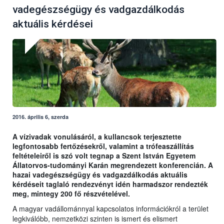
vadegészségügy és vadgazdálkodás
aktuális kérdései
2016. április 6, szerda
A vízivadak vonulásáról, a kullancsok terjesztette
legfontosabb fertőzésekről, valamint a trófeaszállítás
feltételeiről is szó volt tegnap a Szent István Egyetem
Állatorvos-tudományi Karán megrendezett konferencián. A
hazai vadegészségügy és vadgazdálkodás aktuális
kérdéseit taglaló rendezvényt idén harmadszor rendezték
meg, mintegy 200 fő részvételével.
A magyar vadállománnyal kapcsolatos információkról a terület
legkiválóbb, nemzetközi szinten is ismert és elismert