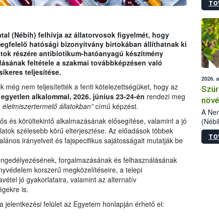
TO
kőris
jelen
talál
azono
al (Nébih) felhívja az állatorvosok figyelmét, hogy
folyta
megfelelő hatósági bizonyítvány birtokában állíthatnak ki
intéz
latok részére antibiotikum-hatóanyagú készítmény
össze
adásának feltétele a szakmai továbbképzésen való
érdek
ikeres teljesítése.
2026. 
ik még nem teljesítették a fenti kötelezettségüket, hogy az
Szür
n
egyetlen alkalommal, 2026. június 23-24-én
rendezi meg
növé
a élelmiszertermelő állatokban”
című képzést.
szől
A Nem
lős és körültekintő alkalmazásának elősegítése, valamint a jó
(Nébi
Klart
latok szélesebb körű elterjesztése. Az előadások többek
TO
módos
lános irányelveit és fajspecifikus sajátosságait mutatják be
egész
felha
 engedélyezésének, forgalmazásának és felhasználásának
célja
ányvédelem korszerű megközelítéseire, a telepi
lehet
étel jó gyakorlataira, valamint az alternatív
Az Or
égekre is.
felha
a jelentkezési felület az Egyetem honlapján érhető el:
terme