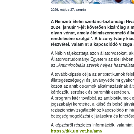
2026. május 27, szerda
A Nemzeti Élelmiszerlánc-biztonsági Hivat
2024. január 1-jét követően kizárólag a 
olyan vényt, amely élelmiszertermelő ál
rendelésére szolgál*. A bizonyítvány ki
részvétel, valamint a kapcsolódó vizsga s
A Nébih tájékoztatja azon állatorvosokat, ak
Állatorvostudományi Egyetem az idei évbe
az
„Antimikrobiális szerek helyes használat
A továbbképzés célja az antibiotikumok fele
állategészségügyi és járványvédelmi gyakor
között az antibiotikumok alkalmazásának álta
kérődzők, sertések és baromfik esetében.
A program kitér továbbá az antibiotikumok
jogszabályi kereteire, a külső és belső járv
rezisztenciavizsgálatokhoz kapcsolódó mintav
betegségmegelőzési eljárásokra és lehetős
A képzésről részletes információk, valamint 
https://tkk.univet.hu/amr/