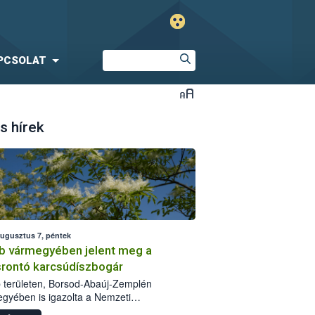
PCSOLAT
s hírek
augusztus 7, péntek
b vármegyében jelent meg a
srontó karcsúdíszbogár
 területen, Borsod-Abaúj-Zemplén
gyében is igazolta a Nemzeti
iszerlánc-biztonsági Hivatal (Nébih) a