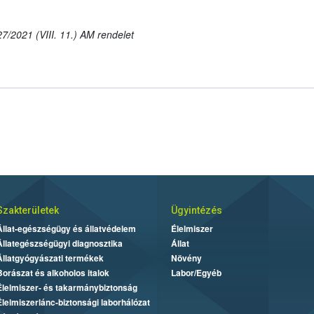
7/2021 (VIII. 11.) AM rendelet
Szakterületek
Ügyintézés
Állat-egészségügy és állatvédelem
Élelmiszer
Állategészségügyi diagnosztika
Állat
Állatgyógyászati termékek
Növény
Borászat és alkoholos italok
Labor/Egyéb
Élelmiszer- és takarmánybiztonság
Élelmiszerlánc-biztonsági laborhálózat