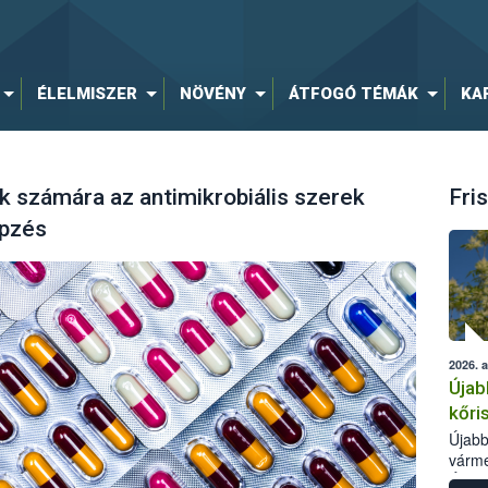
ÉLELMISZER
NÖVÉNY
ÁTFOGÓ TÉMÁK
KA
k számára az antimikrobiális szerek
Fris
épzés
2026. 
Újab
kőri
Újabb
várme
Élelm