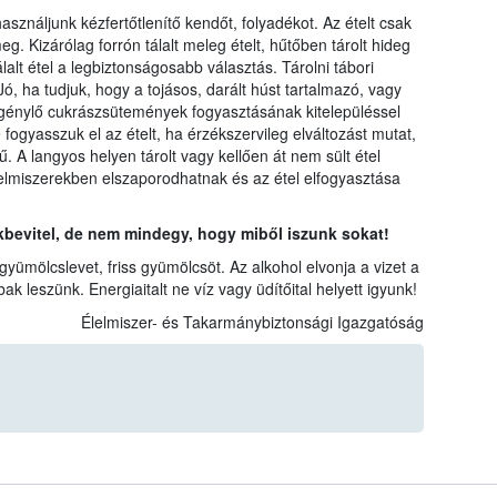
sználjunk kézfertőtlenítő kendőt, folyadékot. Az ételt csak
meg. Kizárólag forrón tálalt meleg ételt, hűtőben tárolt hideg
tálalt étel a legbiztonságosabb választás. Tárolni tábori
, ha tudjuk, hogy a tojásos, darált húst tartalmazó, vagy
 igénylő cukrászsütemények fogyasztásának kitelepüléssel
ogyasszuk el az ételt, ha érzékszervileg elváltozást mutat,
ű. A langyos helyen tárolt vagy kellően át nem sült étel
elmiszerekben elszaporodhatnak és az étel elfogyasztása
bevitel, de nem mindegy, hogy miből iszunk sokat!
yümölcslevet, friss gyümölcsöt. Az alkohol elvonja a vizet a
k leszünk. Energiaitalt ne víz vagy üdítőital helyett igyunk!
Élelmiszer- és Takarmánybiztonsági Igazgatóság