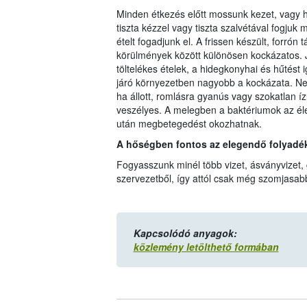
Minden étkezés előtt mossunk kezet, vagy ha
tiszta kézzel vagy tiszta szalvétával fogjuk 
ételt fogadjunk el. A frissen készült, forrón 
körülmények között különösen kockázatos. Jó
töltelékes ételek, a hidegkonyhai és hűtést
járó környezetben nagyobb a kockázata. Ne f
ha állott, romlásra gyanús vagy szokatlan íz
veszélyes. A melegben a baktériumok az él
után megbetegedést okozhatnak.
A hőségben fontos az elegendő folyadék
Fogyasszunk minél több vizet, ásványvizet, g
szervezetből, így attól csak még szomjasabba
Kapcsolódó anyagok:
közlemény letölthető formában