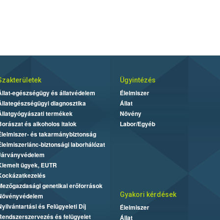
Szakterületek
Ügyintézés
Állat-egészségügy és állatvédelem
Élelmiszer
Állategészségügyi diagnosztika
Állat
Állatgyógyászati termékek
Növény
Borászat és alkoholos italok
Labor/Egyéb
Élelmiszer- és takarmánybiztonság
Élelmiszerlánc-biztonsági laborhálózat
Járványvédelem
Kiemelt ügyek, EUTR
Kockázatkezelés
Mezőgazdasági genetikai erőforrások
Gyakori kérdések
Növényvédelem
Nyilvántartási és Felügyeleti Díj
Élelmiszer
Rendszerszervezés és felügyelet
Állat