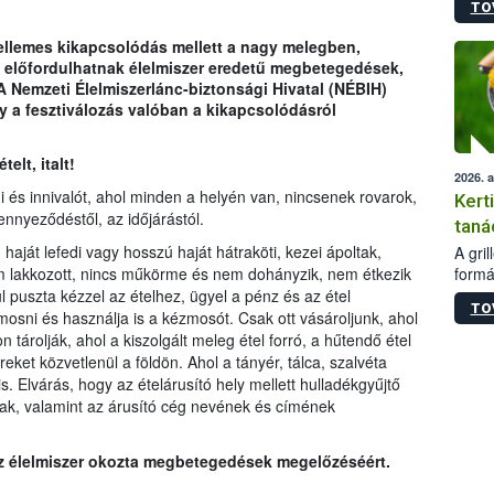
TO
módos
egész
kellemes kikapcsolódás mellett a nagy melegben,
felha
 előfordulhatnak élelmiszer eredetű megbetegedések,
célja
 A Nemzeti Élelmiszerlánc-biztonsági Hivatal (NÉBIH)
lehet
y a fesztiválozás valóban a kikapcsolódásról
Az Or
felha
terme
elt, italt!
2026. 
i és innivalót, ahol minden a helyén van, nincsenek rovarok,
Kert
ennyeződéstől, az időjárástól.
taná
, haját lefedi vagy hosszú haját hátraköti, kezei ápoltak,
A gri
formá
em lakkozott, nincs műkörme és nem dohányzik, nem étkezik
romlá
uszta kézzel az ételhez, ügyel a pénz és az étel
TO
szapo
 mosni és használja is a kézmosót. Csak ott vásároljunk, ahol
sütög
n tárolják, ahol a kiszolgált meleg étel forró, a hűtendő étel
techni
eket közvetlenül a földön. Ahol a tányér, tálca, szalvéta
alapa
. Elvárás, hogy az ételárusító hely mellett hulladékgyűjtő
higié
rak, valamint az árusító cég nevének és címének
hőkez
tárol
z élelmiszer okozta megbetegedések megelőzéséért.
Hivat
a biz