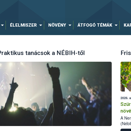
ÉLELMISZER
NÖVÉNY
ÁTFOGÓ TÉMÁK
KA
Praktikus tanácsok a NÉBIH-től
Fris
2026. 
Szür
növé
szől
A Nem
(Nébi
Klart