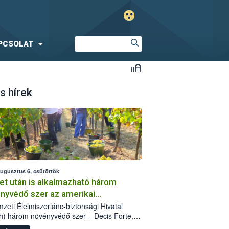
PCSOLAT
s hírek
augusztus 6, csütörtök
et után is alkalmazható három
nyvédő szer az amerikai
őkabóca ellen
zeti Élelmiszerlánc-biztonsági Hivatal
h) három növényvédő szer – Decis Forte,
an 24 EW, Oroganic – engedélyokiratát