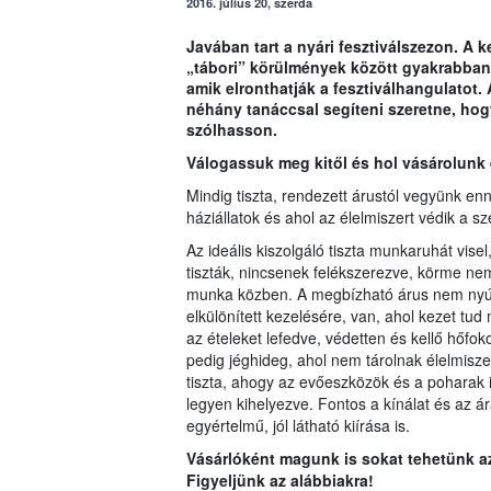
2016. július 20, szerda
Javában tart a nyári fesztiválszezon. A 
„tábori” körülmények között gyakrabban
amik elronthatják a fesztiválhangulatot.
néhány tanáccsal segíteni szeretne, hog
szólhasson.
Válogassuk meg kitől és hol vásárolunk ét
Mindig tiszta, rendezett árustól vegyünk enn
háziállatok és ahol az élelmiszert védik a sz
Az ideális kiszolgáló tiszta munkaruhát visel
tiszták, nincsenek felékszerezve, körme n
munka közben. A megbízható árus nem nyúl p
elkülönített kezelésére, van, ahol kezet tud
az ételeket lefedve, védetten és kellő hőfoko
pedig jéghideg, ahol nem tárolnak élelmiszer
tiszta, ahogy az evőeszközök és a poharak is
legyen kihelyezve. Fontos a kínálat és az á
egyértelmű, jól látható kiírása is.
Vásárlóként magunk is sokat tehetünk a
Figyeljünk az alábbiakra!