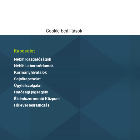
Cookie beállítások
Kapcsolat
Nébih Igazgatóságok
Nébih Laboratóriumok
Kormányhivatalok
Sajtókapcsolat
Ügyfélszolgálat
Hatósági jogsegély
Élelmiszermentő Központ
Hírlevél feliratkozás