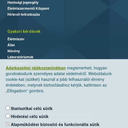
Hatósági jogsegély
Élelmiszermentő Központ
Hírlevél feliratkozás
Gyakori kérdések
Élelmiszer
Állat
Növény
Laboratóriumok
Labor/Egyéb
Adatkezelési tájékoztatónkban
megismerheti, hogyan
gondoskodunk személyes adatai védelméről. Weboldalunk
cookie-kat (sütiket) használ a jobb felhasználói élmény
érdekében, melynek biztosításához kérjük, kattintson az
„Elfogadom” gombra.
Statisztikai célú sütik
Nemzeti Élelmiszerlánc-biztonsági Hivatal
Hirdetési célú sütik
Cím: 1024 Budapest, Keleti Károly utca. 24.
Alapműködést biztosító és funkcionális sütik
Levelezési cím: 1525 Budapest. Pf. 30.