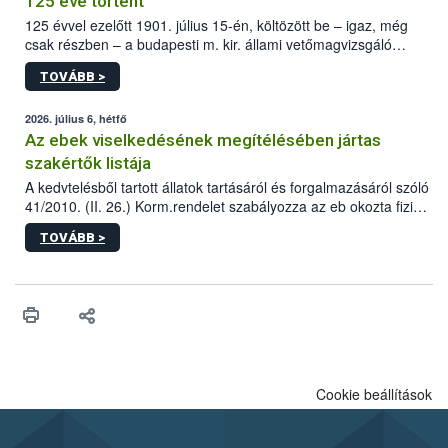
125 éve történt
125 évvel ezelőtt 1901. július 15-én, költözött be – igaz, még
csak részben – a budapesti m. kir. állami vetőmagvizsgáló
állomás a Kis Rókus utca 15. szám alatti, Czigler Győző által
TOVÁBB >
tervezett új épületébe.
2026. július 6, hétfő
Az ebek viselkedésének megítélésében jártas
szakértők listája
A kedvtelésből tartott állatok tartásáról és forgalmazásáról szóló
41/2010. (II. 26.) Korm.rendelet szabályozza az eb okozta fizikai
sérülés, illetve ennek veszélye keletkezésekor felmerülő
TOVÁBB >
hatósági feladatokat, valamint a veszélyes eb tartását és annak
engedélyezését. Ezen eljárások során szükség esetén be kell
vonni az ebek viselkedésének megítélésében jártas szakértőt.
Cookie beállítások