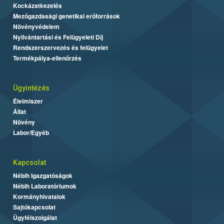
Kockázatkezelés
Mezőgazdasági genetikai erőforrások
Növényvédelem
Nyilvántartási és Felügyeleti Díj
Rendszerszervezés és felügyelet
Termékpálya-ellenőrzés
Ügyintézés
Élelmiszer
Állat
Növény
Labor/Egyéb
Kapcsolat
Nébih Igazgatóságok
Nébih Laboratóriumok
Kormányhivatalok
Sajtókapcsolat
Ügyfélszolgálat