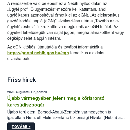
A rendszerbe való belépéshez a Nébih nyitóoldalán az
„Ügyfélprofil E-ügyintézés”-mezőre kell kattintani, ahol
ügyfélkapus azonosítóval érhetik el az eGNt. „Az elektronikus
gazdálkodási napló (eGN)” kiválasztása után a „Tovább az e-
ügyintézéshez”-linkre kattintva megjelenik az eGN felület. Az
ügyeket lehetőségük van saját jogon, meghatalmazottként vagy
cégképviselet alapján intézni.
Az eGN kitöltési útmutatója és további információk a
https://portal.nebih.gov.hu/egn
tematikus aloldalon
olvashatóak.
Friss hírek
2026. augusztus 7, péntek
Újabb vármegyében jelent meg a kőrisrontó
karcsúdíszbogár
Újabb területen, Borsod-Abaúj-Zemplén vármegyében is
igazolta a Nemzeti Élelmiszerlánc-biztonsági Hivatal (Nébih) a
kőrisrontó karcsúdíszbogár (Agrilus planipennis) jelenlétét. A
TOVÁBB >
kártevőt nem csak színcsapdában találták meg, de már fertőzött