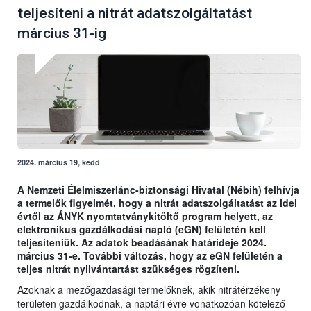
teljesíteni a nitrát adatszolgáltatást
március 31-ig
2024. március 19, kedd
A Nemzeti Élelmiszerlánc-biztonsági Hivatal (Nébih) felhívja
a termelők figyelmét, hogy a nitrát adatszolgáltatást az idei
évtől az ÁNYK nyomtatványkitöltő program helyett, az
elektronikus gazdálkodási napló (eGN) felületén kell
teljesíteniük. Az adatok beadásának határideje 2024.
március 31-e. További változás, hogy az eGN felületén a
teljes nitrát nyilvántartást szükséges rögzíteni.
Azoknak a mezőgazdasági termelőknek, akik nitrátérzékeny
területen gazdálkodnak, a naptári évre vonatkozóan kötelező