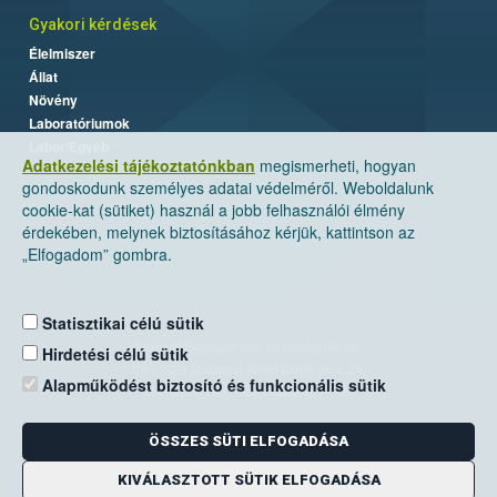
Gyakori kérdések
Élelmiszer
Állat
Növény
Laboratóriumok
Labor/Egyéb
Adatkezelési tájékoztatónkban
megismerheti, hogyan
gondoskodunk személyes adatai védelméről. Weboldalunk
cookie-kat (sütiket) használ a jobb felhasználói élmény
érdekében, melynek biztosításához kérjük, kattintson az
„Elfogadom” gombra.
Statisztikai célú sütik
Nemzeti Élelmiszerlánc-biztonsági Hivatal
Hirdetési célú sütik
Cím: 1024 Budapest, Keleti Károly utca. 24.
Alapműködést biztosító és funkcionális sütik
Levelezési cím: 1525 Budapest. Pf. 30.
ÖSSZES SÜTI ELFOGADÁSA
E-mail:
ugyfelszolgalat@nebih.gov.hu
Zöld szám: 06-80/263-244
KIVÁLASZTOTT SÜTIK ELFOGADÁSA
Telefon: 06-1/ 336-9000