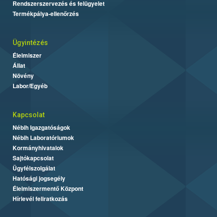
Rendszerszervezés és felügyelet
Termékpálya-ellenőrzés
Ügyintézés
Élelmiszer
Állat
Növény
Labor/Egyéb
Kapcsolat
Nébih Igazgatóságok
Nébih Laboratóriumok
Kormányhivatalok
Sajtókapcsolat
Ügyfélszolgálat
Hatósági jogsegély
Élelmiszermentő Központ
Hírlevél feliratkozás