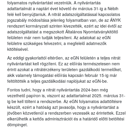
folyamatos nyilvántartást vezetniük. A nyilvántartás
adattartalmát a naptári évet követő év március 31-ig a Nébih
felé kell benyújtaniuk. A nitrát adatszolgáltatással kapcsolatos
jogszabály módosítása jelenleg folyamatban van, de az ÁNYK
rendszert kormányzati szinten kivezették, ezért az idei évtől az
adatszolgáltatást a megszokott Általános Nyomtatványkitöltő
felületen már nem tudják teljesíteni. Az adatokat az eGN
felületre szükséges felvezetni, a megfelelő adatmezők
kitöltésével.
Az eddigi gyakorlattól eltérően, az eGN felületén a teljes nitrát
nyilvántartást kell rögzíteni. Ez az előírás természetesen nem
érinti azokat a nitrátérzékeny területen gazdálkodó termelőket,
akik valamely támogatási előírás kapcsán február 15-ig már
feltöltötték a teljes gazdálkodási naplójukat az eGN-be.
Fontos tudni, hogy a nitrát nyilvántartás 2024-ben még
vezethető papíron is, viszont az adattartalmat 2025. március 31-
ig be kell tölteni a rendszerbe. Az eGN folyamatos adattöltésre
készült, ezért a hatóság azt javasolja, hogy a nyilvántartást a
jövőben közvetlenül a rendszerben vezessék az érintettek. Ezzel
elkerülhetik a kettős adminisztrációt és a határidő előtti betöltési
dömpinget.