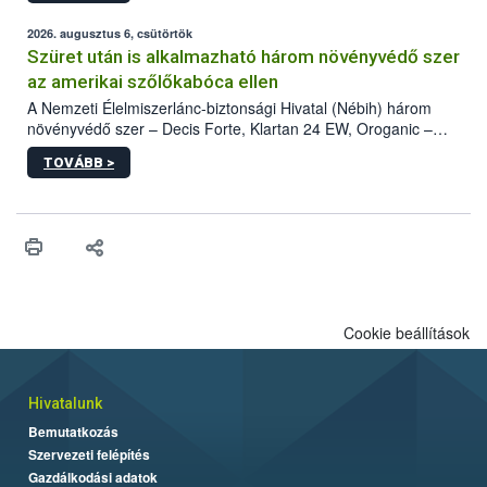
fában is azonosították. A növényvédelmi szakemberek folytatják
az intenzív felderítést, emellett az intézkedéseket a szlovák
2026. augusztus 6, csütörtök
hatósággal is összehangolják a terjedés megállítása érdekében.
Szüret után is alkalmazható három növényvédő szer
az amerikai szőlőkabóca ellen
A Nemzeti Élelmiszerlánc-biztonsági Hivatal (Nébih) három
növényvédő szer – Decis Forte, Klartan 24 EW, Oroganic –
engedélyokiratát módosította, így azok a szüretet követően,
TOVÁBB >
egészen a vesszőérettség (BBCH 91) stádiumáig
felhasználhatóak a szőlőben. A kiterjesztések célja, hogy a korai
érésű szőlőkben is legyen lehetőség a károsító elleni további
védekezésre. Az Oroganic készítmény kis kiszerelésben kiskerti
felhasználók számára is elérhető és ökológiai termesztésben is
engedélyezett.
Cookie beállítások
Hivatalunk
Bemutatkozás
Szervezeti felépítés
Gazdálkodási adatok