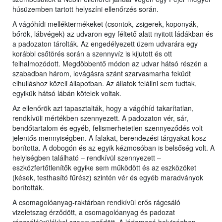
húsüzemben tartott helyszíni ellenőrzés során.
A vágóhídi melléktermékeket (csontok, zsigerek, koponyák,
bőrök, lábvégek) az udvaron egy féltető alatt nyitott ládákban és
a padozaton tárolták. Az engedélyezett üzem udvarára egy
korábbi csőtörés során a szennyvíz is kijutott és ott
felhalmozódott. Megdöbbentő módon az udvar hátsó részén a
szabadban három, levágásra szánt szarvasmarha feküdt
elhulláshoz közeli állapotban. Az állatok felállni sem tudtak,
egyikük hátsó lábán kötelek voltak.
Az ellenőrök azt tapasztalták, hogy a vágóhíd takarítatlan,
rendkívüli mértékben szennyezett. A padozaton vér, sár,
bendőtartalom és egyéb, felismerhetetlen szennyeződés volt
jelentős mennyiségben. A falakat, berendezési tárgyakat kosz
borította. A dobogón és az egyik kézmosóban is belsőség volt. A
helyiségben található – rendkívül szennyezett –
eszközfertőtlenítők egyike sem működött és az eszközöket
(kések, testhasító fűrész) szintén vér és egyéb maradványok
borították.
A csomagolóanyag-raktárban rendkívül erős rágcsáló
vizeletszag érződött, a csomagolóanyag és padozat