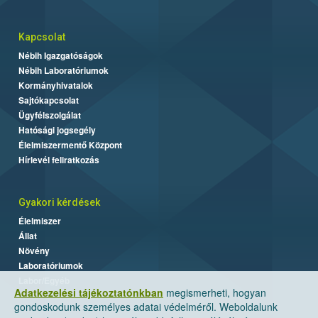
Kapcsolat
Nébih Igazgatóságok
Nébih Laboratóriumok
Kormányhivatalok
Sajtókapcsolat
Ügyfélszolgálat
Hatósági jogsegély
Élelmiszermentő Központ
Hírlevél feliratkozás
Gyakori kérdések
Élelmiszer
Állat
Növény
Laboratóriumok
Labor/Egyéb
Adatkezelési tájékoztatónkban
megismerheti, hogyan
gondoskodunk személyes adatai védelméről. Weboldalunk