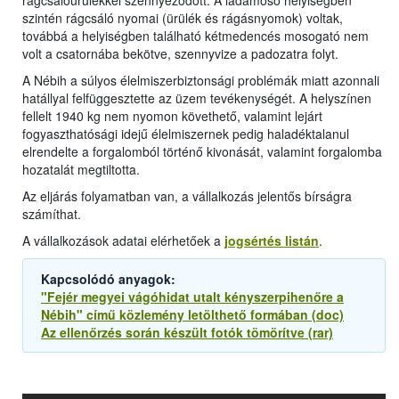
rágcsálóürülékkel szennyeződött. A ládamosó helyiségben
szintén rágcsáló nyomai (ürülék és rágásnyomok) voltak,
továbbá a helyiségben található kétmedencés mosogató nem
volt a csatornába bekötve, szennyvize a padozatra folyt.
A Nébih a súlyos élelmiszerbiztonsági problémák miatt azonnali
hatállyal felfüggesztette az üzem tevékenységét. A helyszínen
fellelt 1940 kg nem nyomon követhető, valamint lejárt
fogyaszthatósági idejű élelmiszernek pedig haladéktalanul
elrendelte a forgalomból történő kivonását, valamint forgalomba
hozatalát megtiltotta.
Az eljárás folyamatban van, a vállalkozás jelentős bírságra
számíthat.
A vállalkozások adatai elérhetőek a
jogsértés listán
.
Kapcsolódó anyagok:
"Fejér megyei vágóhidat utalt kényszerpihenőre a
Nébih" című közlemény letölthető formában (doc)
Az ellenőrzés során készült fotók tömörítve (rar)