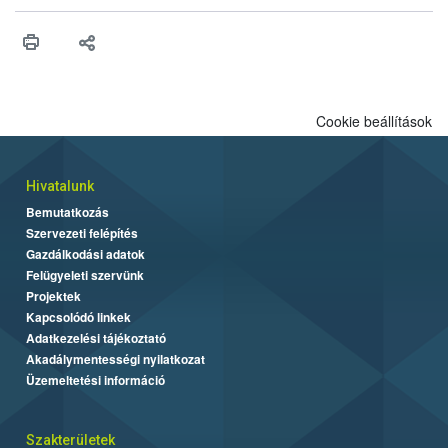
érésű szőlőkben is legyen lehetőség a károsító elleni további
védekezésre. Az Oroganic készítmény kis kiszerelésben kiskerti
felhasználók számára is elérhető és ökológiai termesztésben is
engedélyezett.
Cookie beállítások
Hivatalunk
Bemutatkozás
Szervezeti felépítés
Gazdálkodási adatok
Felügyeleti szervünk
Projektek
Kapcsolódó linkek
Adatkezelési tájékoztató
Akadálymentességi nyilatkozat
Üzemeltetési információ
Szakterületek