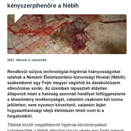
kényszerpihenőre a Nébih
2021. február 4, csütörtök
Rendkívül súlyos technológiai-higiéniai hiányosságokat
találtak a Nemzeti Élelmiszerlánc-biztonsági Hivatal (Nébih)
szakemberei egy Fejér megyei vágóhíd és darabolóüzem
ellenőrzése során. Az üzemben tapasztalt áldatlan
állapotok miatt a hatóság azonnali hatállyal felfüggesztette
a létesítmény tevékenységét, valamint csaknem két tonna
jelöletlen, nem nyomon követhető, valamint lejárt
fogyaszthatósági idejű élelmiszer tételt vont ki a
forgalomból.
Többek között megdöbbentő higiéniai körülményekkel
szembesültek a Nébih ellenőrei január végén egy Fejér megyei