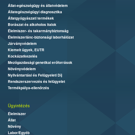
Állat-egészségügy és állatvédelem
Állategészségügyi diagnosztika
Állatgyógyászati termékek
Borászat és alkoholos italok
Élelmiszer- és takarmánybiztonság
Élelmiszerlánc-biztonsági laborhálózat
Járványvédelem
Kiemelt ügyek, EUTR
Kockázatkezelés
Mezőgazdasági genetikai erőforrások
Növényvédelem
Nyilvántartási és Felügyeleti Díj
Rendszerszervezés és felügyelet
Termékpálya-ellenőrzés
Ügyintézés
Élelmiszer
Állat
Növény
Labor/Egyéb