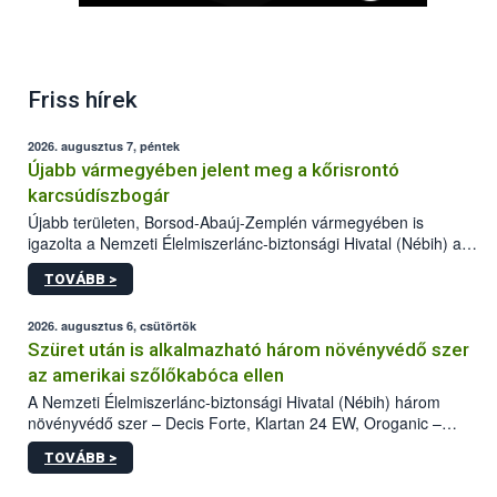
Friss hírek
2026. augusztus 7, péntek
Újabb vármegyében jelent meg a kőrisrontó
karcsúdíszbogár
Újabb területen, Borsod-Abaúj-Zemplén vármegyében is
igazolta a Nemzeti Élelmiszerlánc-biztonsági Hivatal (Nébih) a
kőrisrontó karcsúdíszbogár (Agrilus planipennis) jelenlétét. A
TOVÁBB >
kártevőt nem csak színcsapdában találták meg, de már fertőzött
fában is azonosították. A növényvédelmi szakemberek folytatják
az intenzív felderítést, emellett az intézkedéseket a szlovák
2026. augusztus 6, csütörtök
hatósággal is összehangolják a terjedés megállítása érdekében.
Szüret után is alkalmazható három növényvédő szer
az amerikai szőlőkabóca ellen
A Nemzeti Élelmiszerlánc-biztonsági Hivatal (Nébih) három
növényvédő szer – Decis Forte, Klartan 24 EW, Oroganic –
engedélyokiratát módosította, így azok a szüretet követően,
TOVÁBB >
egészen a vesszőérettség (BBCH 91) stádiumáig
felhasználhatóak a szőlőben. A kiterjesztések célja, hogy a korai