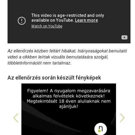
Az ellenőrzés közben feltárt hibákat, hiányosságokat bemutató
videó a cikkben leírtak vizuális bemutatására szolgál,
többletinformációt nem tartalmaz.
Az ellenőrzés során készült fényképek