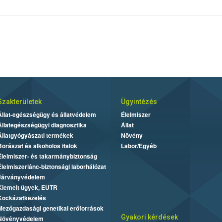
Szakterületek
Ügyintézés
Állat-egészségügy és állatvédelem
Élelmiszer
Állategészségügyi diagnosztika
Állat
Állatgyógyászati termékek
Növény
Borászat és alkoholos italok
Labor/Egyéb
Élelmiszer- és takarmánybiztonság
Élelmiszerlánc-biztonsági laborhálózat
Járványvédelem
Kiemelt ügyek, EUTR
Kockázatkezelés
Mezőgazdasági genetikai erőforrások
Gyakori kérdések
Növényvédelem