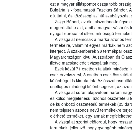
ezt a magyar álláspontot osztja több ország
Bulgária is - fogalmazott Fazekas Sándor. A
eljuttatni, és közösségi szintű szabályozást
Zsigó Róbert, az élelmiszerlánc-felügyeleté
megerősítette azt, amit a magyar vásárlók t
nyugat-európaitól eltérő minőségű terméket
A vizsgálat nemcsak a márka azonos term
termékeire, valamint egyes márkák nem azo
kiterjedt. A szakemberek 96 termékpár össze
Magyarországon kívül Ausztriában és Olaszo
illetve macskaeledelt vizsgáltak meg.
Ezek közül 71 esetben találtak minőségi k
csak érzékszervi, 8 esetben csak összetétel
különbéget is kimutattak. Az összehasonlítás
esetleges minőségi különbségekre, az azono
A vizsgálat során alapvetően három nagy 
és külső megjelenésű, azonos összetételű 
de különböző összetételű termékek (25 dar
nem teljesen azonos nevű termékekre terjed
elérhető terméket, egy annak megfeleltethető
A vizsgálat szerint előfordul, hogy rossz
termékek, jellemző, hogy gyengébb minőségi