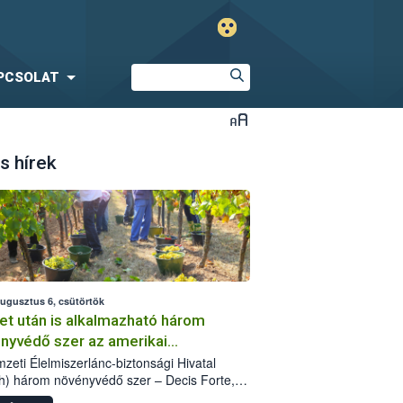
PCSOLAT
s hírek
augusztus 6, csütörtök
et után is alkalmazható három
nyvédő szer az amerikai
őkabóca ellen
zeti Élelmiszerlánc-biztonsági Hivatal
h) három növényvédő szer – Decis Forte,
an 24 EW, Oroganic – engedélyokiratát