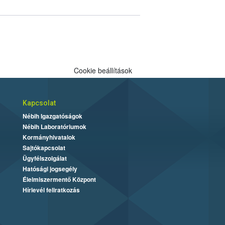
Cookie beállítások
Kapcsolat
Nébih Igazgatóságok
Nébih Laboratóriumok
Kormányhivatalok
Sajtókapcsolat
Ügyfélszolgálat
Hatósági jogsegély
Élelmiszermentő Központ
Hírlevél feliratkozás