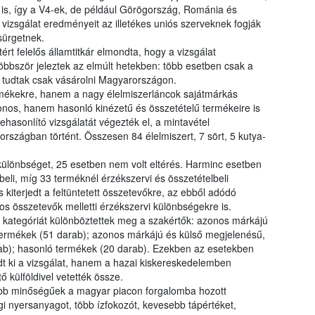
 is, így a V4-ek, de például Görögország, Románia és
 vizsgálat eredményeit az illetékes uniós szerveknek fogják
 sürgetnek.
rt felelős államtitkár elmondta, hogy a vizsgálat
öbbször jeleztek az elmúlt hetekben: több esetben csak a
 tudtak csak vásárolni Magyarországon.
ékekre, hanem a nagy élelmiszerláncok sajátmárkás
nos, hanem hasonló kinézetű és összetételű termékeire is
hasonlító vizsgálatát végezték el, a mintavétel
rszágban történt. Összesen 84 élelmiszert, 7 sört, 5 kutya-
ülönbséget, 25 esetben nem volt eltérés. Harminc esetben
beli, míg 33 terméknél érzékszervi és összetételbeli
 kiterjedt a feltüntetett összetevőkre, az ebből adódó
s összetevők melletti érzékszervi különbségekre is.
kategóriát különböztettek meg a szakértők: azonos márkájú
termékek (51 darab); azonos márkájú és külső megjelenésű,
ab); hasonló termékek (20 darab). Ezekben az esetekben
t ki a vizsgálat, hanem a hazai kiskereskedelemben
 külföldivel vetették össze.
abb minőségűek a magyar piacon forgalomba hozott
 nyersanyagot, több ízfokozót, kevesebb tápértéket,