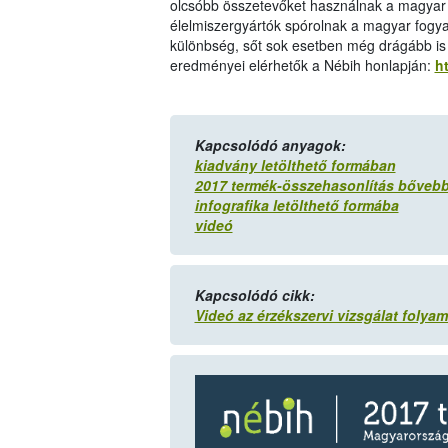
olcsóbb összetevőket használnak a magyar pi
élelmiszergyártók spórolnak a magyar fogy
különbség, sőt sok esetben még drágább is 
eredményei elérhetők a Nébih honlapján:
ht
Kapcsolódó anyagok:
kiadvány letölthető formában
2017 termék-összehasonlítás bőveb
infografika letölthető formába
videó
Kapcsolódó cikk:
Videó az érzékszervi vizsgálat folya