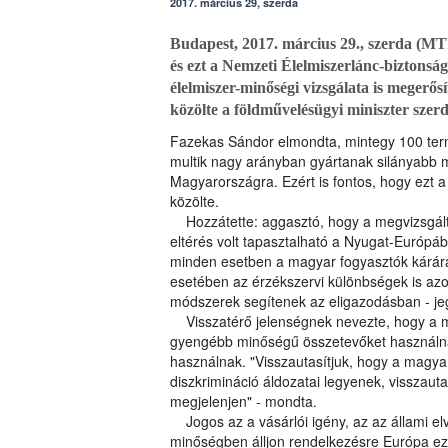
2017. március 29, szerda
Budapest, 2017. március 29., szerda (MT
és ezt a Nemzeti Élelmiszerlánc-biztonság
élelmiszer-minőségi vizsgálata is megerős
közölte a földművelésügyi miniszter szer
Fazekas Sándor elmondta, mintegy 100 termé
multik nagy arányban gyártanak silányabb m
Magyarországra. Ezért is fontos, hogy ezt a 
közölte.
Hozzátette: aggasztó, hogy a megvizsgált 
eltérés volt tapasztalható a Nyugat-Európá
minden esetben a magyar fogyasztók kárára
esetében az érzékszervi különbségek is azo
módszerek segítenek az eligazodásban - je
Visszatérő jelenségnek nevezte, hogy a ma
gyengébb minőségű összetevőket használnak
használnak. "Visszautasítjuk, hogy a magyar
diszkrimináció áldozatai legyenek, visszau
megjelenjen" - mondta.
Jogos az a vásárlói igény, az az állami e
minőségben álljon rendelkezésre Európa ez