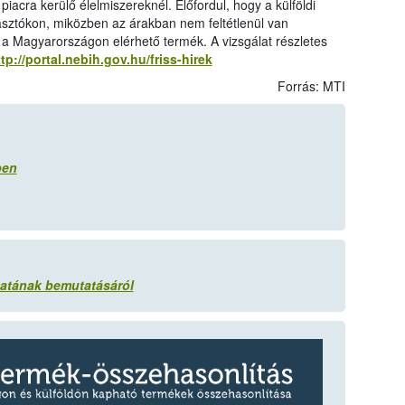
acra kerülő élelmiszereknél. Előfordul, hogy a külföldi
asztókon, miközben az árakban nem feltétlenül van
a Magyarországon elérhető termék. A vizsgálat részletes
tp://portal.nebih.gov.hu/friss-hirek
Forrás: MTI
ben
matának bemutatásáról