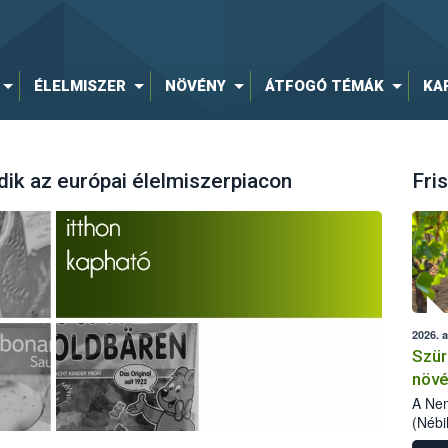
ÉLELMISZER
NÖVÉNY
ÁTFOGÓ TÉMÁK
KA
ik az európai élelmiszerpiacon
Fris
2026. 
Szür
növé
szől
A Nem
(Nébi
Klart