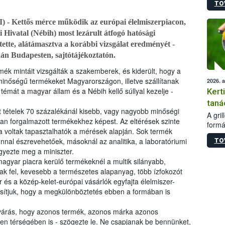
TO
módos
egész
I) - Kettős mérce működik az európai élelmiszerpiacon,
felha
i Hivatal (Nébih) most lezárult átfogó hatósági
célja
lehet
ítette, alátámasztva a korábbi vizsgálat eredményét -
Az Or
dán Budapesten, sajtótájékoztatón.
felha
k mintáit vizsgálták a szakemberek, és kiderült, hogy a
terme
inőségű termékeket Magyarországon, illetve szállítanak
2026. 
témát a magyar állam és a Nébih kellő súllyal kezelje -
Kert
taná
tételek 70 százalékánál kisebb, vagy nagyobb minőségi
A gri
ban forgalmazott termékekhez képest. Az eltérések szinte
formá
 voltak tapasztalhatók a mérések alapján. Sok termék
romlá
nnal észrevehetőek, másoknál az analitika, a laboratóriumi
TO
szapo
gyezte meg a miniszter.
sütög
gyar piacra kerülő termékeknél a multik silányabb,
techni
 fel, kevesebb a természetes alapanyag, több ízfokozót
alapa
 és a közép-kelet-európai vásárlók egyfajta élelmiszer-
higié
hőkez
tasítjuk, hogy a megkülönböztetés ebben a formában is
tárol
Hivat
lvárás, hogy azonos termék, azonos márka azonos
a biz
en térségében is - szögezte le. Ne csapjanak be bennünket,