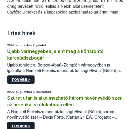
A 2024. december 31-én 20:00 órától 2025. január 01-én 14:00
óráig tervezett rövid leállás a Nébih által üzemeltetett
ügyfélfelületeket és a kapcsolódó szolgáltatásokat érinti majd.
Friss hírek
2026. augusztus 7, péntek
Újabb vármegyében jelent meg a kőrisrontó
karcsúdíszbogár
Újabb területen, Borsod-Abaúj-Zemplén vármegyében is
igazolta a Nemzeti Élelmiszerlánc-biztonsági Hivatal (Nébih) a
kőrisrontó karcsúdíszbogár (Agrilus planipennis) jelenlétét. A
TOVÁBB >
kártevőt nem csak színcsapdában találták meg, de már fertőzött
fában is azonosították. A növényvédelmi szakemberek folytatják
az intenzív felderítést, emellett az intézkedéseket a szlovák
2026. augusztus 6, csütörtök
hatósággal is összehangolják a terjedés megállítása érdekében.
Szüret után is alkalmazható három növényvédő szer
az amerikai szőlőkabóca ellen
A Nemzeti Élelmiszerlánc-biztonsági Hivatal (Nébih) három
növényvédő szer – Decis Forte, Klartan 24 EW, Oroganic –
engedélyokiratát módosította, így azok a szüretet követően,
TOVÁBB >
egészen a vesszőérettség (BBCH 91) stádiumáig