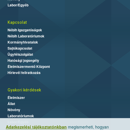
Labor/Egyéb
Kapcsolat
Nébih Igazgatóságok
Nébih Laboratóriumok
Kormányhivatalok
Sajtókapcsolat
Ügyfélszolgálat
Hatósági jogsegély
Élelmiszermentő Központ
Hírlevél feliratkozás
Gyakori kérdések
Élelmiszer
Állat
Növény
Laboratóriumok
Labor/Egyéb
Adatkezelési tájékoztatónkban
megismerheti, hogyan