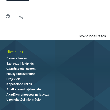
felhasználhatóak a szőlőben. A kiterjesztések célja, hogy a korai
érésű szőlőkben is legyen lehetőség a károsító elleni további
védekezésre. Az Oroganic készítmény kis kiszerelésben kiskerti
felhasználók számára is elérhető és ökológiai termesztésben is
engedélyezett.
Cookie beállítások
Hivatalunk
Bemutatkozás
Szervezeti felépítés
Gazdálkodási adatok
Felügyeleti szervünk
Projektek
Kapcsolódó linkek
Adatkezelési tájékoztató
Akadálymentességi nyilatkozat
Üzemeltetési információ