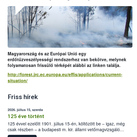
Magyarország és az Európai Unió egy
erdőtűzveszélyességi rendszerhez van bekötve, melynek
folyamatosan frissülő térképét alábbi az linken találja.
http://forest.jrc.ec.europa.eu/effis/applications/current-
situation/
Friss hírek
2026. július 15, szerda
125 éve történt
125 évvel ezelőtt 1901. július 15-én, költözött be – igaz, még
csak részben – a budapesti m. kir. állami vetőmagvizsgáló
állomás a Kis Rókus utca 15. szám alatti, Czigler Győző által