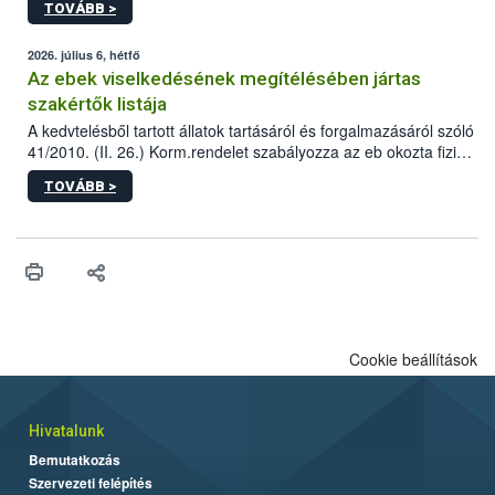
TOVÁBB >
tervezett új épületébe.
2026. július 6, hétfő
Az ebek viselkedésének megítélésében jártas
szakértők listája
A kedvtelésből tartott állatok tartásáról és forgalmazásáról szóló
41/2010. (II. 26.) Korm.rendelet szabályozza az eb okozta fizikai
sérülés, illetve ennek veszélye keletkezésekor felmerülő
TOVÁBB >
hatósági feladatokat, valamint a veszélyes eb tartását és annak
engedélyezését. Ezen eljárások során szükség esetén be kell
vonni az ebek viselkedésének megítélésében jártas szakértőt.
Cookie beállítások
Hivatalunk
Bemutatkozás
Szervezeti felépítés