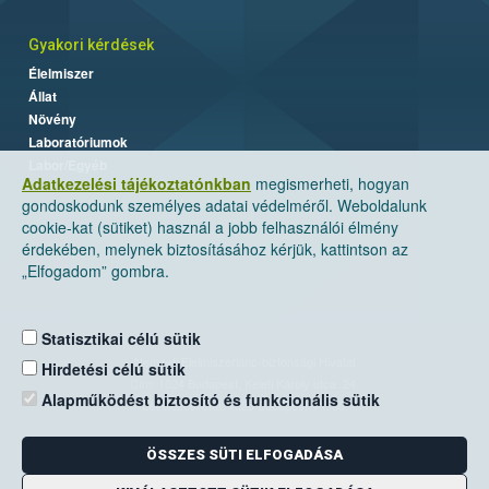
Gyakori kérdések
Élelmiszer
Állat
Növény
Laboratóriumok
Labor/Egyéb
Adatkezelési tájékoztatónkban
megismerheti, hogyan
gondoskodunk személyes adatai védelméről. Weboldalunk
cookie-kat (sütiket) használ a jobb felhasználói élmény
érdekében, melynek biztosításához kérjük, kattintson az
„Elfogadom” gombra.
Statisztikai célú sütik
Nemzeti Élelmiszerlánc-biztonsági Hivatal
Hirdetési célú sütik
Cím: 1024 Budapest, Keleti Károly utca. 24.
Alapműködést biztosító és funkcionális sütik
Levelezési cím: 1525 Budapest. Pf. 30.
ÖSSZES SÜTI ELFOGADÁSA
E-mail:
ugyfelszolgalat@nebih.gov.hu
Zöld szám: 06-80/263-244