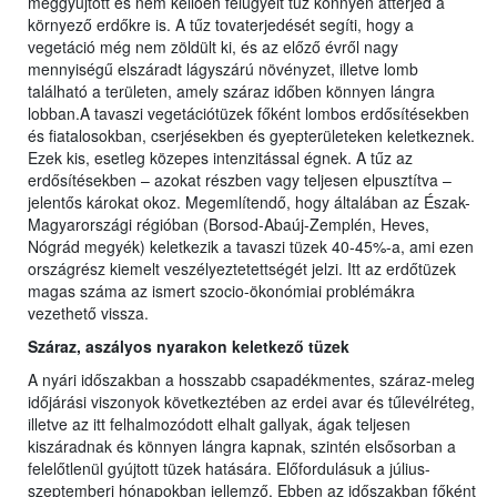
meggyújtott és nem kellően felügyelt tűz könnyen átterjed a
környező erdőkre is. A tűz tovaterjedését segíti, hogy a
vegetáció még nem zöldült ki, és az előző évről nagy
mennyiségű elszáradt lágyszárú növényzet, illetve lomb
található a területen, amely száraz időben könnyen lángra
lobban.A tavaszi vegetációtüzek főként lombos erdősítésekben
és fiatalosokban, cserjésekben és gyepterületeken keletkeznek.
Ezek kis, esetleg közepes intenzitással égnek. A tűz az
erdősítésekben – azokat részben vagy teljesen elpusztítva –
jelentős károkat okoz. Megemlítendő, hogy általában az Észak-
Magyarországi régióban (Borsod-Abaúj-Zemplén, Heves,
Nógrád megyék) keletkezik a tavaszi tüzek 40-45%-a, ami ezen
országrész kiemelt veszélyeztetettségét jelzi. Itt az erdőtüzek
magas száma az ismert szocio-ökonómiai problémákra
vezethető vissza.
Száraz, aszályos nyarakon keletkező tüzek
A nyári időszakban a hosszabb csapadékmentes, száraz-meleg
időjárási viszonyok következtében az erdei avar és tűlevélréteg,
illetve az itt felhalmozódott elhalt gallyak, ágak teljesen
kiszáradnak és könnyen lángra kapnak, szintén elsősorban a
felelőtlenül gyújtott tüzek hatására. Előfordulásuk a július-
szeptemberi hónapokban jellemző. Ebben az időszakban főként