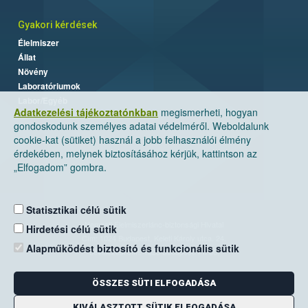
Gyakori kérdések
Élelmiszer
Állat
Növény
Laboratóriumok
Labor/Egyéb
Adatkezelési tájékoztatónkban
megismerheti, hogyan
gondoskodunk személyes adatai védelméről. Weboldalunk
cookie-kat (sütiket) használ a jobb felhasználói élmény
érdekében, melynek biztosításához kérjük, kattintson az
„Elfogadom” gombra.
Statisztikai célú sütik
Nemzeti Élelmiszerlánc-biztonsági Hivatal
Hirdetési célú sütik
Cím: 1024 Budapest, Keleti Károly utca. 24.
Alapműködést biztosító és funkcionális sütik
Levelezési cím: 1525 Budapest. Pf. 30.
ÖSSZES SÜTI ELFOGADÁSA
E-mail:
ugyfelszolgalat@nebih.gov.hu
Zöld szám: 06-80/263-244
KIVÁLASZTOTT SÜTIK ELFOGADÁSA