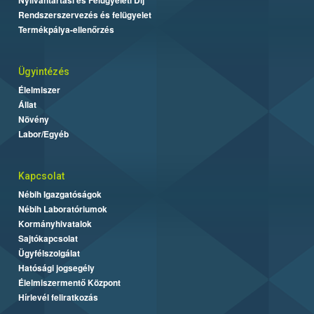
Rendszerszervezés és felügyelet
Termékpálya-ellenőrzés
Ügyintézés
Élelmiszer
Állat
Növény
Labor/Egyéb
Kapcsolat
Nébih Igazgatóságok
Nébih Laboratóriumok
Kormányhivatalok
Sajtókapcsolat
Ügyfélszolgálat
Hatósági jogsegély
Élelmiszermentő Központ
Hírlevél feliratkozás