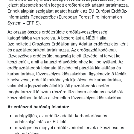
jelzett tűzesetek során leégett erdőterületek adatait tartalmazza.
Ennek alapján szolgáltat adatot hazánk az EU Európai Erdőtűz-
információs Rendszerébe (European Forest Fire Information
System – EFFIS).
Az ország összes erdőterülete erdőtűz-veszélyességi
kategóriákba van sorolva. A besorolást a NÉBIH által
üzemeltetett Országos Erdőállomány Adattár erdőrészletenként
és gazdálkodónként tartalmazza. Az erdőgazdálkodóknak
tűzveszélyes erdőterület nagyság felett tűzvédelmi tervet kell
készíteniük, amit a katasztrófavédelemhez kell benyújtani. Az
erdőgazdálkodók feladata tűzvédelmi pászták kialakítása és
karbantartása, tűzveszélyes időszakokban figyelmeztető táblák
kihelyezése, erdei tűzrakóhelyek kijelölése és karbantartása,
valamint a jogszabály által kijelölt gazdálkodók esetén
meghatározott létszám részére tűzoltásra alkalmas eszközök
készenlétben tartása a kiemelten tűzveszélyes időszakokban.
Az erdészeti hatóság feladata:
adatgyűjtés, az erdőtűz adattár karbantartása és
adatszolgáltatás az EU felé,
országos és megyei erdőtűzvédelmi tervek elkészítése és
aktualizálása,