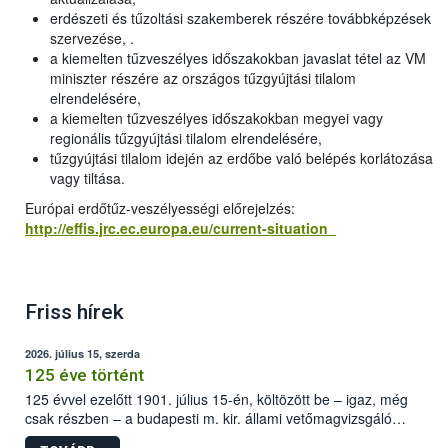
erdészeti és tűzoltási szakemberek részére továbbképzések
szervezése, .
a kiemelten tűzveszélyes időszakokban javaslat tétel az VM
miniszter részére az országos tűzgyújtási tilalom
elrendelésére,
a kiemelten tűzveszélyes időszakokban megyei vagy
regionális tűzgyújtási tilalom elrendelésére,
tűzgyújtási tilalom idején az erdőbe való belépés korlátozása
vagy tiltása.
Európai erdőtűz-veszélyességi előrejelzés:
http://effis.jrc.ec.europa.eu/current-situation
Friss hírek
2026. július 15, szerda
125 éve történt
125 évvel ezelőtt 1901. július 15-én, költözött be – igaz, még
csak részben – a budapesti m. kir. állami vetőmagvizsgáló
állomás a Kis Rókus utca 15. szám alatti, Czigler Győző által