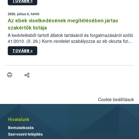
TOVÁBB >
tervezett új épületébe.
2026. július 6, hétfő
Az ebek viselkedésének megítélésében jártas
szakértők listája
A kedvtelésből tartott állatok tartásáról és forgalmazásáról szóló
41/2010. (II. 26.) Korm.rendelet szabályozza az eb okozta fizikai
sérülés, illetve ennek veszélye keletkezésekor felmerülő
TOVÁBB >
hatósági feladatokat, valamint a veszélyes eb tartását és annak
engedélyezését. Ezen eljárások során szükség esetén be kell
vonni az ebek viselkedésének megítélésében jártas szakértőt.
Cookie beállítások
Hivatalunk
Bemutatkozás
Szervezeti felépítés