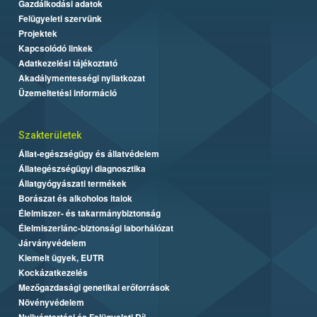
Gazdálkodási adatok
Felügyeleti szervünk
Projektek
Kapcsolódó linkek
Adatkezelési tájékoztató
Akadálymentességi nyilatkozat
Üzemeltetési információ
Szakterületek
Állat-egészségügy és állatvédelem
Állategészségügyi diagnosztika
Állatgyógyászati termékek
Borászat és alkoholos italok
Élelmiszer- és takarmánybiztonság
Élelmiszerlánc-biztonsági laborhálózat
Járványvédelem
Kiemelt ügyek, EUTR
Kockázatkezelés
Mezőgazdasági genetikai erőforrások
Növényvédelem
Nyilvántartási és Felügyeleti Díj