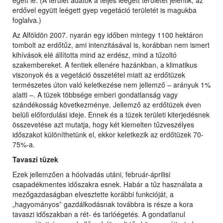
égett le. (A terület adatok a teljes leégett területet jelentik, az
erdővel együtt leégett gyep vegetáció területét is magukba
foglalva.)
Az Alföldön 2007. nyarán egy időben mintegy 1100 hektáron
tombolt az erdőtűz, ami intenzitásával is, korábban nem ismert
kihívások elé állította mind az erdész, mind a tűzoltó
szakembereket. A fentiek ellenére hazánkban, a klimatikus
viszonyok és a vegetáció összetétel miatt az erdőtüzek
természetes úton való keletkezése nem jellemző – arányuk 1%
alatti –. A tüzek többsége emberi gondatlanság vagy
szándékosság következménye. Jellemző az erdőtüzek éven
belüli előfordulási ideje. Ennek és a tüzek területi kiterjedésnek
összevetése azt mutatja, hogy két kiemelten tűzveszélyes
időszakot különíthetünk el, ekkor keletkezik az erdőtüzek 70-
75%-a.
Tavaszi tüzek
Ezek jellemzően a hóolvadás utáni, február-áprilisi
csapadékmentes időszakra esnek. Habár a tűz használata a
mezőgazdaságban elvesztette korábbi funkcióját, a
„hagyományos” gazdálkodásnak továbbra is része a kora
tavaszi időszakban a rét- és tarlóégetés. A gondatlanul