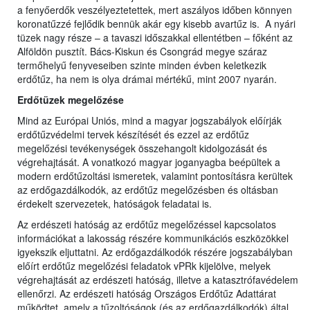
a fenyőerdők veszélyeztetettek, mert aszályos időben könnyen
koronatűzzé fejlődik bennük akár egy kisebb avartűz is. A nyári
tüzek nagy része – a tavaszi időszakkal ellentétben – főként az
Alföldön pusztít. Bács-Kiskun és Csongrád megye száraz
termőhelyű fenyveseiben szinte minden évben keletkezik
erdőtűz, ha nem is olya drámai mértékű, mint 2007 nyarán.
Erdőtüzek megelőzése
Mind az Európai Uniós, mind a magyar jogszabályok előírják
erdőtűzvédelmi tervek készítését és ezzel az erdőtűz
megelőzési tevékenységek összehangolt kidolgozását és
végrehajtását. A vonatkozó magyar joganyagba beépültek a
modern erdőtűzoltási ismeretek, valamint pontosításra kerültek
az erdőgazdálkodók, az erdőtűz megelőzésben és oltásban
érdekelt szervezetek, hatóságok feladatai is.
Az erdészeti hatóság az erdőtűz megelőzéssel kapcsolatos
információkat a lakosság részére kommunikációs eszközökkel
igyekszik eljuttatni. Az erdőgazdálkodók részére jogszabályban
előírt erdőtűz megelőzési feladatok vPRk kijelölve, melyek
végrehajtását az erdészeti hatóság, illetve a katasztrófavédelem
ellenőrzi. Az erdészeti hatóság Országos Erdőtűz Adattárat
működtet, amely a tűzoltóságok (és az erdőgazdálkodók) által