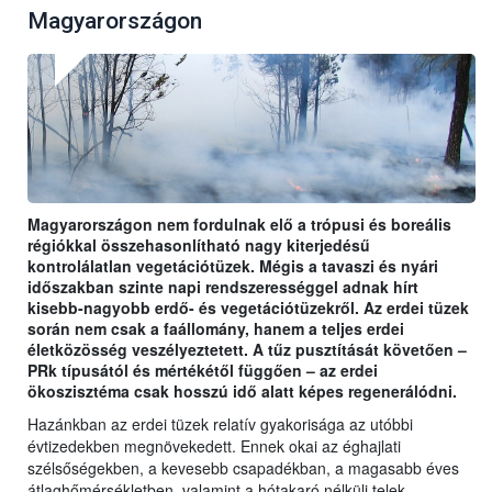
Magyarországon
Magyarországon nem fordulnak elő a trópusi és boreális
régiókkal összehasonlítható nagy kiterjedésű
kontrolálatlan vegetációtüzek. Mégis a tavaszi és nyári
időszakban szinte napi rendszerességgel adnak hírt
kisebb-nagyobb erdő- és vegetációtüzekről. Az erdei tüzek
során nem csak a faállomány, hanem a teljes erdei
életközösség veszélyeztetett. A tűz pusztítását követően –
PRk típusától és mértékétől függően – az erdei
ökoszisztéma csak hosszú idő alatt képes regenerálódni.
Hazánkban az erdei tüzek relatív gyakorisága az utóbbi
évtizedekben megnövekedett. Ennek okai az éghajlati
szélsőségekben, a kevesebb csapadékban, a magasabb éves
átlaghőmérsékletben, valamint a hótakaró nélküli telek