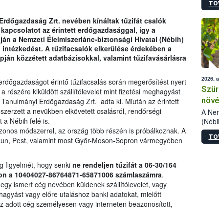
TO
kőris
jelen
Erdőgazdaság Zrt. nevében kínáltak tűzifát csalók
talál
 kapcsolatot az érintett erdőgazdasággal, így a
azono
pján a Nemzeti Élelmiszerlánc-biztonsági Hivatal (Nébih)
folyta
 intézkedést. A tűzifacsalók elkerülése érdekében a
intéz
ján közzétett adatbázisokkal, valamint tűzifavásárlásra
össze
érdek
2026. 
 erdőgazdaságot érintő tűzifacsalás során megerősítést nyert
Szür
a részére kiküldött szállítólevelet mint fizetési meghagyást
növé
 Tanulmányi Erdőgazdaság Zrt. adta ki. Miután az érintett
zerzett a nevükben elkövetett csalásról, rendőrségi
szől
A Nem
t a Nébih felé is.
(Nébi
Klart
 azonos módszerrel, az ország több részén is próbálkoznak. A
TO
módos
kun, Pest, valamint most Győr-Moson-Sopron vármegyében
egész
felha
g figyelmét, hogy senki
ne rendeljen tűzifát a 06-30/164
célja
jon a 10404027-86764871-65871006 számlaszámra
.
lehet
gy ismert cég nevében küldenek szállítólevelet, vagy
Az Or
gyást vagy előre utaláshoz banki adatokat, mielőtt
felha
z adott cég személyesen vagy interneten beazonosított,
terme