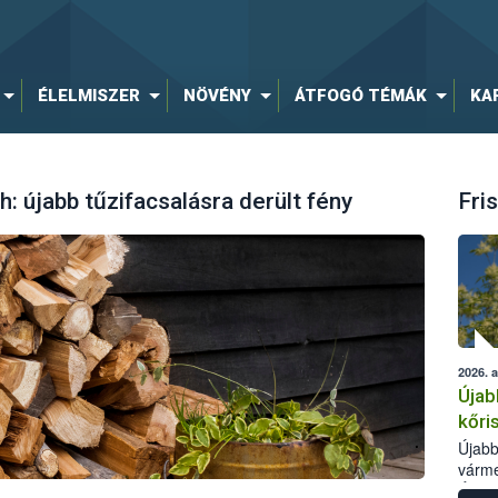
ÉLELMISZER
NÖVÉNY
ÁTFOGÓ TÉMÁK
KA
h: újabb tűzifacsalásra derült fény
Fris
2026. 
Újab
kőri
Újabb
várme
Élelm