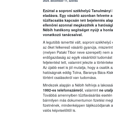
2024. december 11, szerda
Ezúttal a soproni székhelyű Tanulmányi 
eladásra. Egy vásárló azonban felvette a
tűzifacsalás kapcsán tett bejelentés ala
ellenőrei azonnal megkezdték a hatósági
Nébih hatékony segítséget nyújt a honlap
vonatkozó tanácsaival.
A legutóbb ismertté vált, soproni székhelyű
az őket felkereső vásárló gyanúja, miszerint 
(melyen Pataki Tibor neve szerepelt) nem a
erdőgazdaság az egyik vásárlótól tudomást s
feljelentést tett, valamint jelezte a történteke
Az újabb eset is jól mutatja, hogy a csalók
hatóságnak eddig Tolna, Baranya Bács-Kis
történt csalásokról van tudomása.
Mindezek alapján a Nébih felhívja a lakossá
1992-es telefonszámról
, valamint
ne utal
Továbbá amennyiben tűzifavásárlás esetén e
bármilyen más dokumentumon fizetési megha
fizetnének, mindenképpen tájékozódjanak a
valós képviselőitől is.