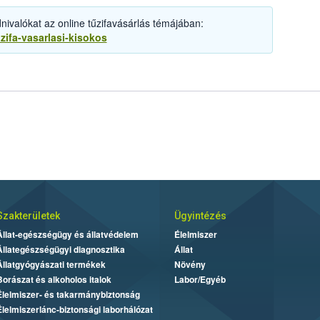
nivalókat az online tűzifavásárlás témájában:
uzifa-vasarlasi-kisokos
Szakterületek
Ügyintézés
Állat-egészségügy és állatvédelem
Élelmiszer
Állategészségügyi diagnosztika
Állat
Állatgyógyászati termékek
Növény
Borászat és alkoholos italok
Labor/Egyéb
Élelmiszer- és takarmánybiztonság
Élelmiszerlánc-biztonsági laborhálózat