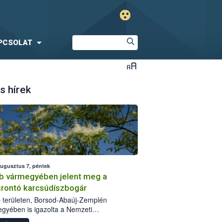
PCSOLAT
s hírek
augusztus 7, péntek
b vármegyében jelent meg a
srontó karcsúdíszbogár
 területen, Borsod-Abaúj-Zemplén
gyében is igazolta a Nemzeti
iszerlánc-biztonsági Hivatal (Nébih) a