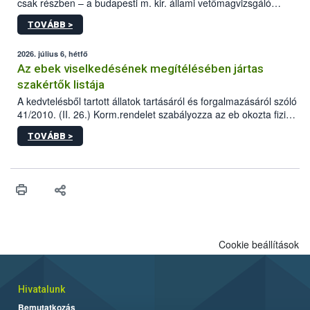
csak részben – a budapesti m. kir. állami vetőmagvizsgáló
állomás a Kis Rókus utca 15. szám alatti, Czigler Győző által
TOVÁBB >
tervezett új épületébe.
2026. július 6, hétfő
Az ebek viselkedésének megítélésében jártas
szakértők listája
A kedvtelésből tartott állatok tartásáról és forgalmazásáról szóló
41/2010. (II. 26.) Korm.rendelet szabályozza az eb okozta fizikai
sérülés, illetve ennek veszélye keletkezésekor felmerülő
TOVÁBB >
hatósági feladatokat, valamint a veszélyes eb tartását és annak
engedélyezését. Ezen eljárások során szükség esetén be kell
vonni az ebek viselkedésének megítélésében jártas szakértőt.
Cookie beállítások
Hivatalunk
Bemutatkozás