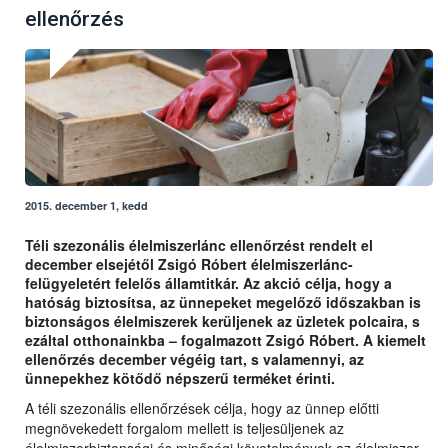
ellenőrzés
2015. december 1, kedd
Téli szezonális élelmiszerlánc ellenőrzést rendelt el
december elsejétől Zsigó Róbert élelmiszerlánc-
felügyeletért felelős államtitkár. Az akció célja, hogy a
hatóság biztosítsa, az ünnepeket megelőző időszakban is
biztonságos élelmiszerek kerüljenek az üzletek polcaira, s
ezáltal otthonainkba – fogalmazott Zsigó Róbert. A kiemelt
ellenőrzés december végéig tart, s valamennyi, az
ünnepekhez kötődő népszerű terméket érinti.
A téli szezonális ellenőrzések célja, hogy az ünnep előtti
megnövekedett forgalom mellett is teljesüljenek az
élelmiszerbiztonsági és minőségi követelmények az élelmiszer-