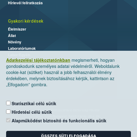
Hírlevél feliratkozás
Gyakori kérdések
Élelmiszer
Állat
Növény
Laboratóriumok
Labor/Egyéb
Adatkezelési tájékoztatónkban
megismerheti, hogyan
gondoskodunk személyes adatai védelméről. Weboldalunk
cookie-kat (sütiket) használ a jobb felhasználói élmény
érdekében, melynek biztosításához kérjük, kattintson az
„Elfogadom” gombra.
Statisztikai célú sütik
Nemzeti Élelmiszerlánc-biztonsági Hivatal
Hirdetési célú sütik
Cím: 1024 Budapest, Keleti Károly utca. 24.
Alapműködést biztosító és funkcionális sütik
Levelezési cím: 1525 Budapest. Pf. 30.
ÖSSZES SÜTI ELFOGADÁSA