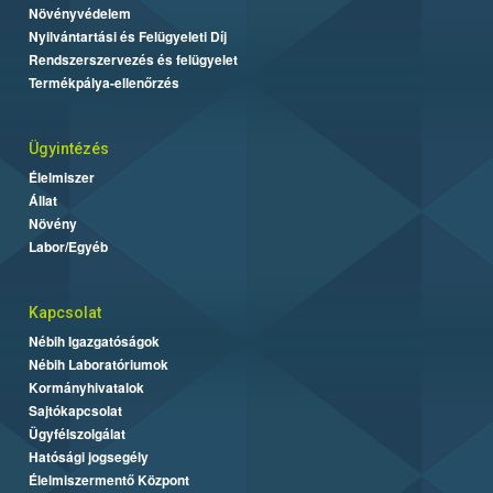
Növényvédelem
Nyilvántartási és Felügyeleti Díj
Rendszerszervezés és felügyelet
Termékpálya-ellenőrzés
Ügyintézés
Élelmiszer
Állat
Növény
Labor/Egyéb
Kapcsolat
Nébih Igazgatóságok
Nébih Laboratóriumok
Kormányhivatalok
Sajtókapcsolat
Ügyfélszolgálat
Hatósági jogsegély
Élelmiszermentő Központ