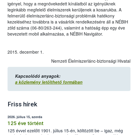
igényel, hogy a megnövekedett kínálatból az igényüknek
leginkább megfelelő élelmiszerek kerüljenek a kosarukba. A
felmerülő élelmiszerlánc-biztonsági problémák hatékony
kezeléséhez továbbra is a vásárlók rendelkezésére áll a NÉBIH
zöld száma (06-80/263-244), valamint a hatóság épp egy éve
bevezetett mobil alkalmazása, a NÉBIH Navigátor.
2015. december 1.
Nemzeti Élelmiszerlánc-biztonsági Hivatal
Kapcsolódó anyagok:
a közlemény letölthető formában
Friss hírek
2026. július 15, szerda
125 éve történt
125 évvel ezelőtt 1901. július 15-én, költözött be – igaz, még