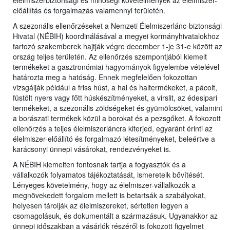
előállítás és forgalmazás valamennyi területén.
A szezonális ellenőrzéseket a Nemzeti Élelmiszerlánc-biztonsági
Hivatal (NÉBIH) koordinálásával a megyei kormányhivatalokhoz
tartozó szakemberek hajtják végre december 1-je 31-e között az
ország teljes területén. Az ellenőrzés szempontjából kiemelt
termékeket a gasztronómiai hagyományok figyelembe vételével
határozta meg a hatóság. Ennek megfelelően fokozottan
vizsgálják például a friss húst, a hal és haltermékeket, a pácolt,
füstölt nyers vagy főtt húskészítményeket, a virslit, az édesipari
termékeket, a szezonális zöldségeket és gyümölcsöket, valamint
a borászati termékek közül a borokat és a pezsgőket. A fokozott
ellenőrzés a teljes élelmiszerláncra kiterjed, egyaránt érinti az
élelmiszer-előállító és forgalmazó létesítményeket, beleértve a
karácsonyi ünnepi vásárokat, rendezvényeket is.
A NÉBIH kiemelten fontosnak tartja a fogyasztók és a
vállalkozók folyamatos tájékoztatását, ismereteik bővítését.
Lényeges követelmény, hogy az élelmiszer-vállalkozók a
megnövekedett forgalom mellett is betartsák a szabályokat,
helyesen tárolják az élelmiszereket, sértetlen legyen a
csomagolásuk, és dokumentált a származásuk. Ugyanakkor az
ünnepi időszakban a vásárlók részéről is fokozott figyelmet