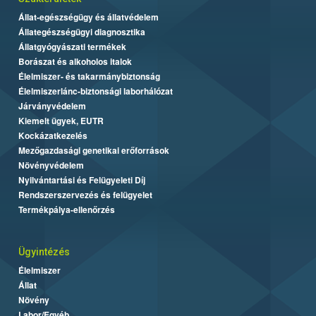
Állat-egészségügy és állatvédelem
Állategészségügyi diagnosztika
Állatgyógyászati termékek
Borászat és alkoholos italok
Élelmiszer- és takarmánybiztonság
Élelmiszerlánc-biztonsági laborhálózat
Járványvédelem
Kiemelt ügyek, EUTR
Kockázatkezelés
Mezőgazdasági genetikai erőforrások
Növényvédelem
Nyilvántartási és Felügyeleti Díj
Rendszerszervezés és felügyelet
Termékpálya-ellenőrzés
Ügyintézés
Élelmiszer
Állat
Növény
Labor/Egyéb