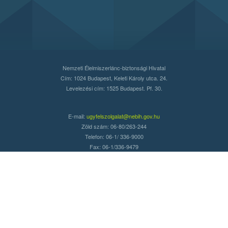
Nemzeti Élelmiszerlánc-biztonsági Hivatal
Cím: 1024 Budapest, Keleti Károly utca. 24.
Levelezési cím: 1525 Budapest. Pf. 30.
E-mail:
ugyfelszolgalat@nebih.gov.hu
Zöld szám: 06-80/263-244
Telefon: 06-1/ 336-9000
Fax: 06-1/336-9479