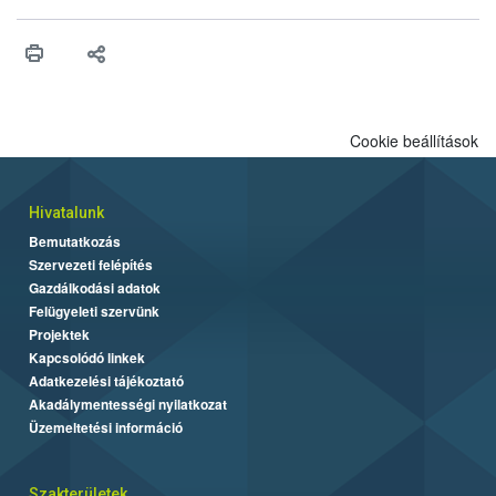
vonni az ebek viselkedésének megítélésében jártas szakértőt.
Cookie beállítások
Hivatalunk
Bemutatkozás
Szervezeti felépítés
Gazdálkodási adatok
Felügyeleti szervünk
Projektek
Kapcsolódó linkek
Adatkezelési tájékoztató
Akadálymentességi nyilatkozat
Üzemeltetési információ
Szakterületek