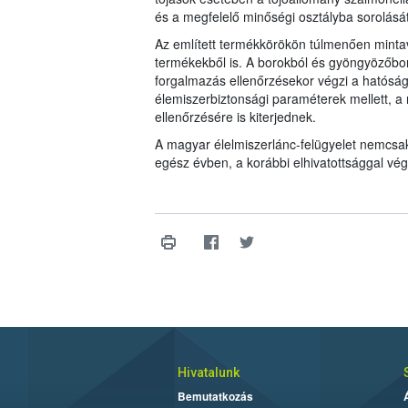
és a megfelelő minőségi osztályba sorolásá
Az említett termékkörökön túlmenően mintavé
termékekből is. A borokból és gyöngyözőbor
forgalmazás ellenőrzésekor végzi a hatóság.
élemiszerbiztonsági paraméterek mellett, 
ellenőrzésére is kiterjednek.
A magyar élelmiszerlánc-felügyelet nemcsa
egész évben, a korábbi elhivatottsággal végz
Hivatalunk
Bemutatkozás