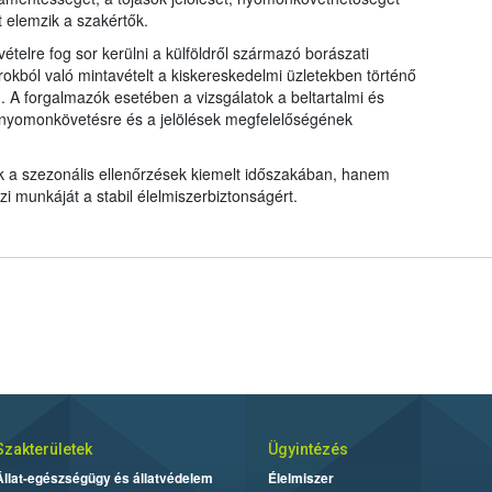
t elemzik a szakértők.
telre fog sor kerülni a külföldről származó borászati
okból való mintavételt a kiskereskedelmi üzletekben történő
 A forgalmazók esetében a vizsgálatok a beltartalmi és
a nyomonkövetésre és a jelölések megfelelőségének
k a szezonális ellenőrzések kiemelt időszakában, hanem
i munkáját a stabil élelmiszerbiztonságért.
Szakterületek
Ügyintézés
Állat-egészségügy és állatvédelem
Élelmiszer