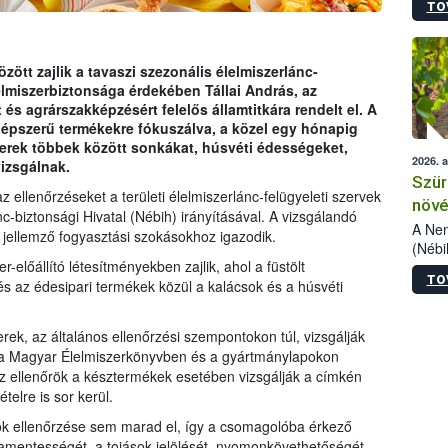
TO
kőris
jelen
talál
azono
özött zajlik a tavaszi szezonális élelmiszerlánc-
folyta
elmiszerbiztonsága érdekében Tállai András, az
intéz
és agrárszakképzésért felelős államtitkára rendelt el. A
össze
pszerű termékekre fókuszálva, a közel egy hónapig
érdek
erek többek között sonkákat, húsvéti édességeket,
2026. 
vizsgálnak.
Szür
ellenőrzéseket a területi élelmiszerlánc-felügyeleti szervek
növé
-biztonsági Hivatal (Nébih) irányításával. A vizsgálandó
szől
A Nem
 jellemző fogyasztási szokásokhoz igazodik.
(Nébi
-előállító létesítményekben zajlik, ahol a füstölt
Klart
TO
módos
s az édesipari termékek közül a kalácsok és a húsvéti
egész
felha
rek, az általános ellenőrzési szempontokon túl, vizsgálják
célja
 a Magyar Élelmiszerkönyvben és a gyártmánylapokon
lehet
Az ellenőrök a késztermékek esetében vizsgálják a címkén
Az Or
telre is sor kerül.
felha
terme
sok ellenőrzése sem marad el, így a csomagolóba érkező
amentességét, a tojások jelölését, nyomonkövethetőségét