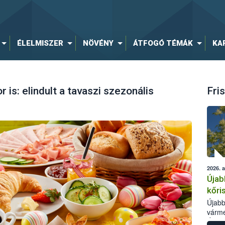
ÉLELMISZER
NÖVÉNY
ÁTFOGÓ TÉMÁK
KA
is: elindult a tavaszi szezonális
Fris
2026. 
Újab
kőri
Újabb
várme
Élelm