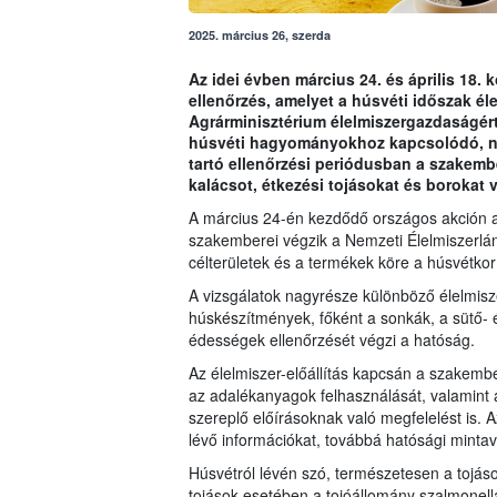
2025. március 26, szerda
Az idei évben március 24. és április 18. k
ellenőrzés, amelyet a húsvéti időszak él
Agrárminisztérium élelmiszergazdaságért 
húsvéti hagyományokhoz kapcsolódó, né
tartó ellenőrzési periódusban a szakemb
kalácsot, étkezési tojásokat és borokat 
A március 24-én kezdődő országos akción az 
szakemberei végzik a Nemzeti Élelmiszerlánc
célterületek és a termékek köre a húsvétkor
A vizsgálatok nagyrésze különböző élelmiszer
húskészítmények, főként a sonkák, a sütő- é
édességek ellenőrzését végzi a hatóság.
Az élelmiszer-előállítás kapcsán a szakembe
az adalékanyagok felhasználását, valamint
szereplő előírásoknak való megfelelést is. 
lévő információkat, továbbá hatósági mintavé
Húsvétról lévén szó, természetesen a tojá
tojások esetében a tojóállomány szalmonell