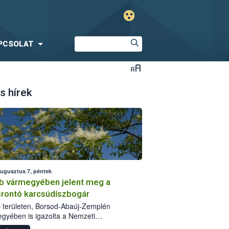
PCSOLAT
s hírek
augusztus 7, péntek
b vármegyében jelent meg a
srontó karcsúdíszbogár
 területen, Borsod-Abaúj-Zemplén
gyében is igazolta a Nemzeti
iszerlánc-biztonsági Hivatal (Nébih) a