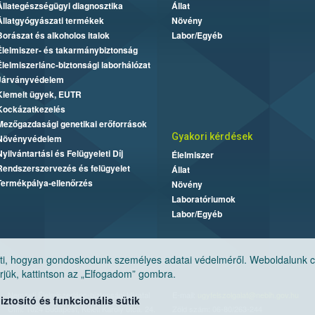
Állategészségügyi diagnosztika
Állat
Állatgyógyászati termékek
Növény
Borászat és alkoholos italok
Labor/Egyéb
Élelmiszer- és takarmánybiztonság
Élelmiszerlánc-biztonsági laborhálózat
Járványvédelem
Kiemelt ügyek, EUTR
Kockázatkezelés
Mezőgazdasági genetikai erőforrások
Gyakori kérdések
Növényvédelem
Nyilvántartási és Felügyeleti Díj
Élelmiszer
Rendszerszervezés és felügyelet
Állat
Termékpálya-ellenőrzés
Növény
Laboratóriumok
Labor/Egyéb
, hogyan gondoskodunk személyes adatai védelméről. Weboldalunk cook
jük, kattintson az „Elfogadom” gombra.
Nemzeti Élelmiszerlánc-biztonsági Hivatal
E-mail:
ugyfelszolgalat@nebih.gov.hu
tosító és funkcionális sütik
Cím: 1024 Budapest, Keleti Károly utca. 24.
Zöld szám: 06-80/263-244