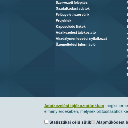
Szervezeti felépítés
Gazdálkodási adatok
Felügyeleti szervünk
Projektek
Kapcsolódó linkek
Adatkezelési tájékoztató
Akadálymentességi nyilatkozat
Üzemeltetési információ
Adatkezelési tájékoztatónkban
megismerheti
élmény érdekében, melynek biztosításához kér
Statisztikai célú sütik
Alapműködést biz