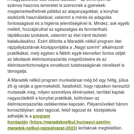
számos hasznos ismeretet is szereznek a gyerekek:
megismerkedhetnek például az alapanyagokkal, a konyhai
eszközök használatával, valamint a mérés és adagolás
fontosságával és a higiénia jelentőségével is. Mindez, sok egyéb
mellett, hozzájárulhat az egészséges és fenntartható
táplálkozási szokások, valamint az étel iránti tisztelet
kialakulásához. Ezért állította a Maradék nélkül program idei
rajzpályázatának középpontjába a „Nagyi szerint” alkalmazott
praktikákat, mely egyben a Nébih egyik kiemelten fontos célját:
az iskolások élelmiszerpazarlás megelőzésére és az
élelmiszerbiztonságra vonatkozó tudatosságának növelését is
támogatja.
A Maradék nélkül program munkatársai még bő egy hétig, július
25-ig várják a gyermekektől, fiataltoktól, hogy rajzaikon keresztül
mutassák meg, milyen személyes élményeket, tanítást kaptak
nagyszüleiktől a konyhai praktikák, különösen az
élelmiszerpazarlás csökkentése kapcsán. Pályaműveiket három
korosztályban: alsó tagozat, felső tagozat és középiskola
adhatják le a
program
honlapján
(
https://maradeknelkul.hu/nagyi-szerint-
maradek-nelkul-rajzpalyazat-2023
) leírtaknak megfelelően.