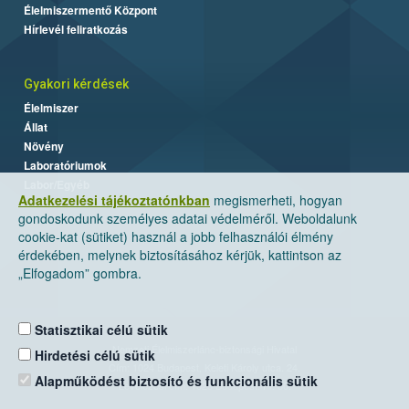
Élelmiszermentő Központ
Hírlevél feliratkozás
Gyakori kérdések
Élelmiszer
Állat
Növény
Laboratóriumok
Labor/Egyéb
Adatkezelési tájékoztatónkban
megismerheti, hogyan
gondoskodunk személyes adatai védelméről. Weboldalunk
cookie-kat (sütiket) használ a jobb felhasználói élmény
érdekében, melynek biztosításához kérjük, kattintson az
„Elfogadom” gombra.
Statisztikai célú sütik
Nemzeti Élelmiszerlánc-biztonsági Hivatal
Hirdetési célú sütik
Cím: 1024 Budapest, Keleti Károly utca. 24.
Alapműködést biztosító és funkcionális sütik
Levelezési cím: 1525 Budapest. Pf. 30.