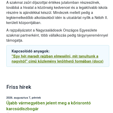
A szakmai zsűri díjazottjai értékes jutalomban részesülnek,
továbbá a hivatal a közönség kedvencei és a legaktívabb iskola
részére is ajándékkal készül. Mindezek mellett pedig a
legkiemelkedőbb alkotásokból idén is utcatárlat nyílik a Nébih II.
kerületi központjában.
A rajzpályázatot a Nagycsaládosok Országos Egyesülete
szakmai partnerként, több vállalkozás pedig tárgynyereménnyel
támogatja.
Kapcsolódó anyagok:
"Egy hét maradt rajzban elmesélni, mit tanultunk a
nagyitól" című közlemény letölthető formában (docx)
Friss hírek
2026. augusztus 7, péntek
Újabb vármegyében jelent meg a kőrisrontó
karcsúdíszbogár