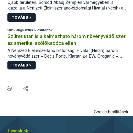
Újabb területen, Borsod-Abaúj-Zemplén vármegyében is
igazolta a Nemzeti Élelmiszerlánc-biztonsági Hivatal (Nébih) a
kőrisrontó karcsúdíszbogár (Agrilus planipennis) jelenlétét. A
TOVÁBB >
kártevőt nem csak színcsapdában találták meg, de már fertőzött
fában is azonosították. A növényvédelmi szakemberek folytatják
az intenzív felderítést, emellett az intézkedéseket a szlovák
2026. augusztus 6, csütörtök
hatósággal is összehangolják a terjedés megállítása érdekében.
Szüret után is alkalmazható három növényvédő szer
az amerikai szőlőkabóca ellen
A Nemzeti Élelmiszerlánc-biztonsági Hivatal (Nébih) három
növényvédő szer – Decis Forte, Klartan 24 EW, Oroganic –
engedélyokiratát módosította, így azok a szüretet követően,
TOVÁBB >
egészen a vesszőérettség (BBCH 91) stádiumáig
felhasználhatóak a szőlőben. A kiterjesztések célja, hogy a korai
érésű szőlőkben is legyen lehetőség a károsító elleni további
védekezésre. Az Oroganic készítmény kis kiszerelésben kiskerti
felhasználók számára is elérhető és ökológiai termesztésben is
engedélyezett.
Cookie beállítások
Hivatalunk