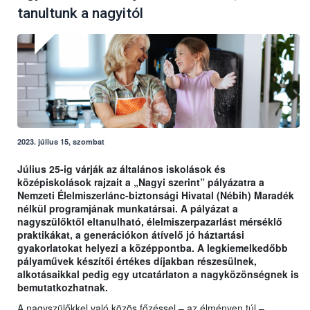
tanultunk a nagyitól
2023. július 15, szombat
Július 25-ig várják az általános iskolások és
középiskolások rajzait a „Nagyi szerint” pályázatra a
Nemzeti Élelmiszerlánc-biztonsági Hivatal (Nébih) Maradék
nélkül programjának munkatársai. A pályázat a
nagyszülőktől eltanulható, élelmiszerpazarlást mérséklő
praktikákat, a generációkon átívelő jó háztartási
gyakorlatokat helyezi a középpontba. A legkiemelkedőbb
pályaművek készítői értékes díjakban részesülnek,
alkotásaikkal pedig egy utcatárlaton a nagyközönségnek is
bemutatkozhatnak.
A nagyszülőkkel való közös főzéssel – az élményen túl –