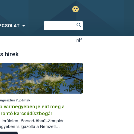
PCSOLAT
s hírek
augusztus 7, péntek
b vármegyében jelent meg a
srontó karcsúdíszbogár
 területen, Borsod-Abaúj-Zemplén
gyében is igazolta a Nemzeti
iszerlánc-biztonsági Hivatal (Nébih) a