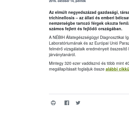
2016. október 14, péntek
Az elmúlt negyedszázad gazdasági, társa
trichinellosis – az állati és emberi bél
nemzetségbe tartozó férgek okozta fertő
számos fejlett és fejlődő országában.
A NÉBIH Állategészségügyi Diagnosztikai Ig
Laboratóriumának és az Európai Unió Paraz
felmérő vizsgálataik eredményeit összesítő
járványtanáról.
Mintegy 320 ezer vaddisznó és több mint 4
megállapításait foglaljuk össze
alábbi cik