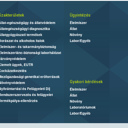
Szakterületek
Ügyintézés
Állat-egészségügy és állatvédelem
Élelmiszer
Állategészségügyi diagnosztika
Állat
Állatgyógyászati termékek
Növény
Borászat és alkoholos italok
Labor/Egyéb
Élelmiszer- és takarmánybiztonság
Élelmiszerlánc-biztonsági laborhálózat
Járványvédelem
Kiemelt ügyek, EUTR
Kockázatkezelés
Mezőgazdasági genetikai erőforrások
Gyakori kérdések
Növényvédelem
Nyilvántartási és Felügyeleti Díj
Élelmiszer
Rendszerszervezés és felügyelet
Állat
Termékpálya-ellenőrzés
Növény
Laboratóriumok
Labor/Egyéb