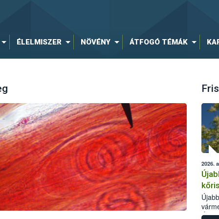
ÉLELMISZER
NÖVÉNY
ÁTFOGÓ TÉMÁK
KA
eg
Fris
2026. 
Újab
kőri
Újabb
várme
Élelm