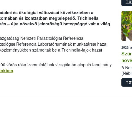
TO
kőris
jelen
dalmi és ökológiai változásai következtében a
talál
csatornában és izomzatban megtelepedő, Trichinella
azono
zés – újra növekvő jelentőségű betegséggé vált a világ
folyta
intéz
össze
azgatóság Nemzeti Parazitológiai Referencia
érdek
itológiai Referencia Laboratóriumának munkatársai hazai
2026. 
 közleményükben számoltak be a Trichinella-fajok hazai
Szür
növé
000 vörös róka izommintáinak vizsgálatán alapuló tanulmány
szől
A Nem
künkben
.
(Nébi
Klart
TO
módos
egész
felha
célja
lehet
Az Or
felha
terme