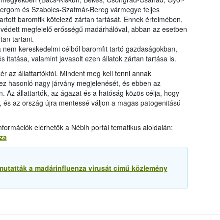
ergom és Szabolcs-Szatmár-Bereg vármegye teljes
tartott baromfik kötelező zártan tartását. Ennek értelmében,
em védett megfelelő erősségű madárhálóval, abban az esetben
tan tartani.
a nem kereskedelmi célból baromfit tartó gazdaságokban,
 itatása, valamint javasolt ezen állatok zártan tartása is.
ér az állattartóktól. Mindent meg kell tenni annak
hez hasonló nagy járvány megjelenését, és ebben az
n. Az állattartók, az ágazat és a hatóság közös célja, hogy
yt, és az ország újra mentessé váljon a magas patogenitású
formációk elérhetők a Nébih portál tematikus aloldalán:
za
utatták a madárinfluenza vírusát című közlemény