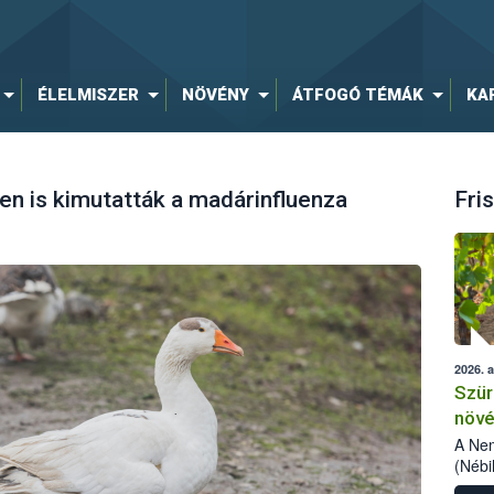
ÉLELMISZER
NÖVÉNY
ÁTFOGÓ TÉMÁK
KA
 is kimutatták a madárinfluenza
Fris
2026. 
Szür
növé
szől
A Nem
(Nébi
Klart