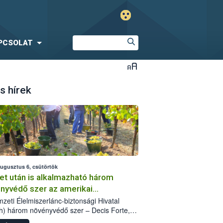
PCSOLAT
s hírek
augusztus 6, csütörtök
et után is alkalmazható három
nyvédő szer az amerikai
őkabóca ellen
zeti Élelmiszerlánc-biztonsági Hivatal
h) három növényvédő szer – Decis Forte,
an 24 EW, Oroganic – engedélyokiratát