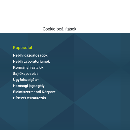
Cookie beállítások
Kapcsolat
Nébih Igazgatóságok
Nébih Laboratóriumok
Kormányhivatalok
Sajtókapcsolat
Ügyfélszolgálat
Hatósági jogsegély
Élelmiszermentő Központ
Hírlevél feliratkozás