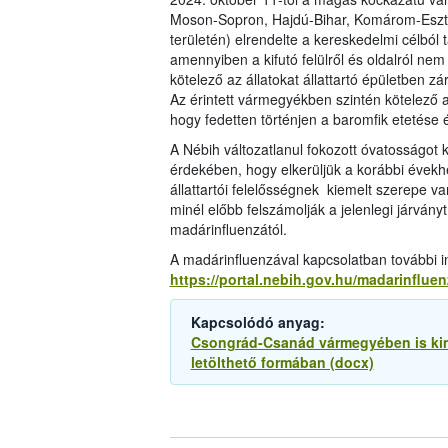
Moson-Sopron, Hajdú-Bihar, Komárom-Eszt
területén) elrendelte a kereskedelmi célból 
amennyiben a kifutó felülről és oldalról n
kötelező az állatokat állattartó épületben zár
Az érintett vármegyékben szintén kötelező 
hogy fedetten történjen a baromfik etetése és
A Nébih változatlanul fokozott óvatosságot k
érdekében, hogy elkerüljük a korábbi évek
állattartói felelősségnek kiemelt szerepe va
minél előbb felszámolják a jelenlegi járván
madárinfluenzától.
A madárinfluenzával kapcsolatban további in
https://portal.nebih.gov.hu/madarinfluen
Kapcsolódó anyag:
Csongrád-Csanád vármegyében is kim
letölthető formában (docx)