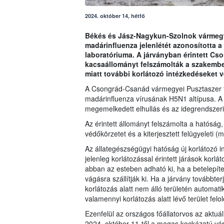
2024. október 14, hétfő
Békés és Jász-Nagykun-Szolnok vármeg
madárinfluenza jelenlétét azonosította a
laboratóriuma. A járványban érintett C
kacsaállományt felszámolták a szakember
miatt további korlátozó intézkedéseket v
A Csongrád-Csanád vármegyei Pusztaszer t
madárinfluenza vírusának H5N1 altípusa. A
megemelkedett elhullás és az idegrendszeri 
Az érintett állományt felszámolta a hatóság,
védőkörzetet és a kiterjesztett felügyeleti (m
Az állategészségügyi hatóság új korlátozó i
jelenleg korlátozással érintett járások korlá
abban az esteben adható ki, ha a betelepítet
vágásra szállítják ki. Ha a járvány továbbter
korlátozás alatt nem álló területén automati
valamennyi korlátozás alatt lévő terület fel
Ezenfelül az országos főállatorvos az aktuá
2024. október 11-től a magas kockázatú v