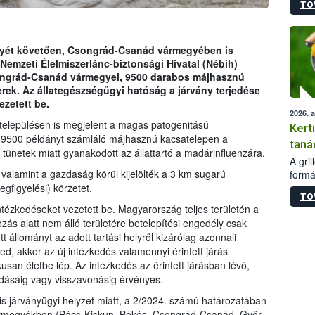
TO
módos
egész
felha
célja
yét követően, Csongrád-Csanád vármegyében is
lehet
 Nemzeti Élelmiszerlánc-biztonsági Hivatal (Nébih)
Az Or
songrád-Csanád vármegyei, 9500 darabos májhasznú
felha
ek. Az állategészségügyi hatóság a járvány terjedése
terme
ezetett be.
2026. 
elepülésen is megjelent a magas patogenitású
Kert
 9500 példányt számláló májhasznú kacsatelepen a
taná
tünetek miatt gyanakodott az állattartó a madárinfluenzára.
A gri
 valamint a gazdaság körül kijelölték a 3 km sugarú
formá
romlá
egfigyelési) körzetet.
TO
szapo
ntézkedéseket vezetett be. Magyarország teljes területén a
sütög
tozás alatt nem álló területére betelepítési engedély csak
techni
t állományt az adott tartási helyről kizárólag azonnali
alapa
jed, akkor az új intézkedés valamennyi érintett járás
higié
kusan életbe lép. Az intézkedés az érintett járásban lévő,
hőkez
oldásáig vagy visszavonásig érvényes.
tárol
Hivat
lis járványügyi helyzet miatt, a 2/2024. számú határozatában
a biz
ármegyékben (Bács-Kiskun, Békés, Csongrád-Csanád, Győr-