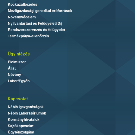
Kockázatkezelés
Mezőgazdasági genetikai erőforrások
Növényvédelem
Nyilvántartási és Felügyeleti Díj
Rendszerszervezés és felügyelet
Termékpálya-ellenőrzés
Ügyintézés
Élelmiszer
Állat
Növény
Labor/Egyéb
Kapcsolat
Nébih Igazgatóságok
Nébih Laboratóriumok
Kormányhivatalok
Sajtókapcsolat
Ügyfélszolgálat