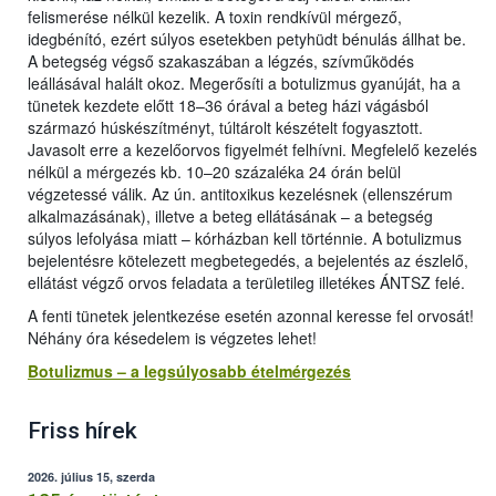
felismerése nélkül kezelik. A toxin rendkívül mérgező,
idegbénító, ezért súlyos esetekben petyhüdt bénulás állhat be.
A betegség végső szakaszában a légzés, szívműködés
leállásával halált okoz. Megerősíti a botulizmus gyanúját, ha a
tünetek kezdete előtt 18–36 órával a beteg házi vágásból
származó húskészítményt, túltárolt készételt fogyasztott.
Javasolt erre a kezelőorvos figyelmét felhívni. Megfelelő kezelés
nélkül a mérgezés kb. 10–20 százaléka 24 órán belül
végzetessé válik. Az ún. antitoxikus kezelésnek (ellenszérum
alkalmazásának), illetve a beteg ellátásának – a betegség
súlyos lefolyása miatt – kórházban kell történnie. A botulizmus
bejelentésre kötelezett megbetegedés, a bejelentés az észlelő,
ellátást végző orvos feladata a területileg illetékes ÁNTSZ felé.
A fenti tünetek jelentkezése esetén azonnal keresse fel orvosát!
Néhány óra késedelem is végzetes lehet!
Botulizmus – a legsúlyosabb ételmérgezés
Friss hírek
2026. július 15, szerda