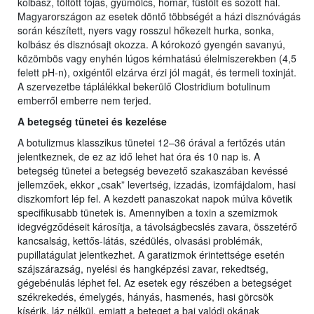
kolbász, töltött tojás, gyümölcs, homár, füstölt és sózott hal.
Magyarországon az esetek döntő többségét a házi disznóvágás
során készített, nyers vagy rosszul hőkezelt hurka, sonka,
kolbász és disznósajt okozza. A kórokozó gyengén savanyú,
közömbös vagy enyhén lúgos kémhatású élelmiszerekben (4,5
felett pH-n), oxigéntől elzárva érzi jól magát, és termeli toxinját.
A szervezetbe táplálékkal bekerülő Clostridium botulinum
emberről emberre nem terjed.
A betegség tünetei és kezelése
A botulizmus klasszikus tünetei 12–36 órával a fertőzés után
jelentkeznek, de ez az idő lehet hat óra és 10 nap is. A
betegség tünetei a betegség bevezető szakaszában kevéssé
jellemzőek, ekkor „csak” levertség, izzadás, izomfájdalom, hasi
diszkomfort lép fel. A kezdett panaszokat napok múlva követik
specifikusabb tünetek is. Amennyiben a toxin a szemizmok
idegvégződéseit károsítja, a távolságbecslés zavara, összetérő
kancsalság, kettős-látás, szédülés, olvasási problémák,
pupillatágulat jelentkezhet. A garatizmok érintettsége esetén
szájszárazság, nyelési és hangképzési zavar, rekedtség,
gégebénulás léphet fel. Az esetek egy részében a betegséget
székrekedés, émelygés, hányás, hasmenés, hasi görcsök
kísérik, láz nélkül, emiatt a beteget a baj valódi okának