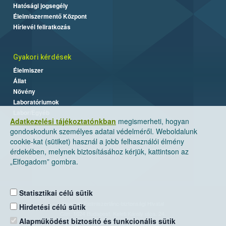
Hatósági jogsegély
Élelmiszermentő Központ
Hírlevél feliratkozás
Gyakori kérdések
Élelmiszer
Állat
Növény
Laboratóriumok
Labor/Egyéb
Adatkezelési tájékoztatónkban
megismerheti, hogyan
gondoskodunk személyes adatai védelméről. Weboldalunk
cookie-kat (sütiket) használ a jobb felhasználói élmény
érdekében, melynek biztosításához kérjük, kattintson az
„Elfogadom” gombra.
Statisztikai célú sütik
Nemzeti Élelmiszerlánc-biztonsági Hivatal
Hirdetési célú sütik
Cím: 1024 Budapest, Keleti Károly utca. 24.
Alapműködést biztosító és funkcionális sütik
Levelezési cím: 1525 Budapest. Pf. 30.