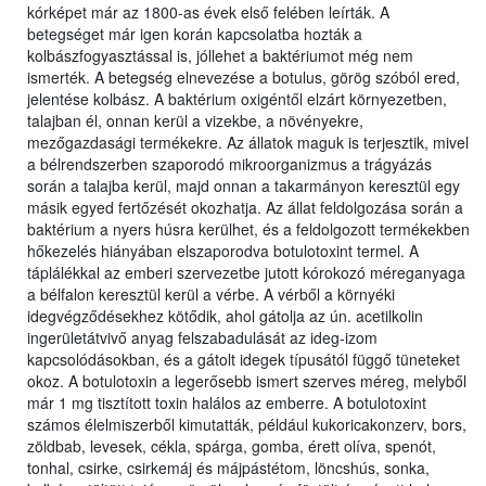
kórképet már az 1800-as évek első felében leírták. A
betegséget már igen korán kapcsolatba hozták a
kolbászfogyasztással is, jóllehet a baktériumot még nem
ismerték. A betegség elnevezése a botulus, görög szóból ered,
jelentése kolbász. A baktérium oxigéntől elzárt környezetben,
talajban él, onnan kerül a vizekbe, a növényekre,
mezőgazdasági termékekre. Az állatok maguk is terjesztik, mivel
a bélrendszerben szaporodó mikroorganizmus a trágyázás
során a talajba kerül, majd onnan a takarmányon keresztül egy
másik egyed fertőzését okozhatja. Az állat feldolgozása során a
baktérium a nyers húsra kerülhet, és a feldolgozott termékekben
hőkezelés hiányában elszaporodva botulotoxint termel. A
táplálékkal az emberi szervezetbe jutott kórokozó méreganyaga
a bélfalon keresztül kerül a vérbe. A vérből a környéki
idegvégződésekhez kötődik, ahol gátolja az ún. acetilkolin
ingerületátvivő anyag felszabadulását az ideg-izom
kapcsolódásokban, és a gátolt idegek típusától függő tüneteket
okoz. A botulotoxin a legerősebb ismert szerves méreg, melyből
már 1 mg tisztított toxin halálos az emberre. A botulotoxint
számos élelmiszerből kimutatták, például kukoricakonzerv, bors,
zöldbab, levesek, cékla, spárga, gomba, érett olíva, spenót,
tonhal, csirke, csirkemáj és májpástétom, löncshús, sonka,