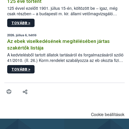
125 éve történt
125 évvel ezelőtt 1901. július 15-én, költözött be – igaz, még
csak részben – a budapesti m. kir. állami vetőmagvizsgáló
állomás a Kis Rókus utca 15. szám alatti, Czigler Győző által
TOVÁBB >
tervezett új épületébe.
2026. július 6, hétfő
Az ebek viselkedésének megítélésében jártas
szakértők listája
A kedvtelésből tartott állatok tartásáról és forgalmazásáról szóló
41/2010. (II. 26.) Korm.rendelet szabályozza az eb okozta fizikai
sérülés, illetve ennek veszélye keletkezésekor felmerülő
TOVÁBB >
hatósági feladatokat, valamint a veszélyes eb tartását és annak
engedélyezését. Ezen eljárások során szükség esetén be kell
vonni az ebek viselkedésének megítélésében jártas szakértőt.
Cookie beállítások