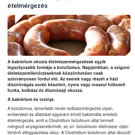
ételmérgezés
A baktérium okozta élelmiszermérgezések egyik
legsúlyosabb formája a botulizmus. Napjainkban, a szigorú
élelmiszerellenőrzéseknek köszönhetően csak
szórványosan fordul elő. Az esetek nagy részét a házi
disznóvágás során készített, nyers vagy rosszul hőkezelt
hurka, kolbász és disznósajt okozza.
A baktérium és toxinja
A botulizmus, ismertebb nevén kolbászmérgezés olyan,
embereket és állatokat egyaránt érintő bakteriális eredetű
ételmérgezés, amit a Clostridium botulinum által termelt
mérgező anyagcseretermék, az ún. botulotoxin élelmiszer útján
történő elfogyasztása okoz. A Clostridium botulinum által okozott