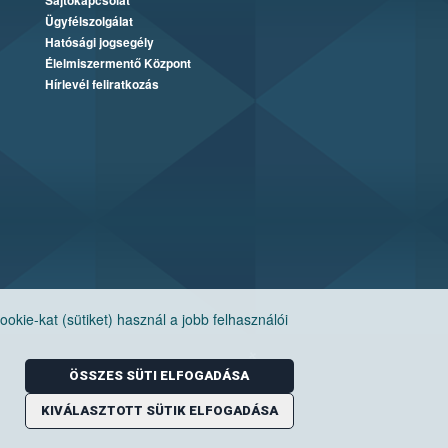
Sajtókapcsolat
Ügyfélszolgálat
Hatósági jogsegély
Élelmiszermentő Központ
Hírlevél feliratkozás
ie-kat (sütiket) használ a jobb felhasználói
ÖSSZES SÜTI ELFOGADÁSA
KIVÁLASZTOTT SÜTIK ELFOGADÁSA