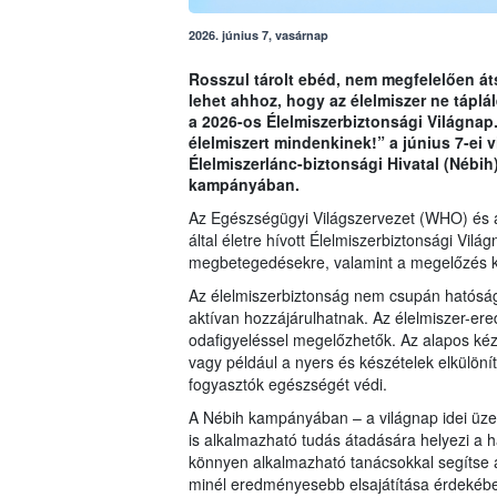
2026. június 7, vasárnap
Rosszul tárolt ebéd, nem megfelelően át
lehet ahhoz, hogy az élelmiszer ne táplál
a 2026-os Élelmiszerbiztonsági Világnap
élelmiszert mindenkinek!” a június 7-ei 
Élelmiszerlánc-biztonsági Hivatal (Nébih
kampányában.
Az Egészségügyi Világszervezet (WHO) és
által életre hívott Élelmiszerbiztonsági Vilá
megbetegedésekre, valamint a megelőzés 
Az élelmiszerbiztonság nem csupán hatósági
aktívan hozzájárulhatnak. Az élelmiszer-e
odafigyeléssel megelőzhetők. Az alapos kéz
vagy például a nyers és készételek elkülön
fogyasztók egészségét védi.
A Nébih kampányában – a világnap idei üz
is alkalmazható tudás átadására helyezi a ha
könnyen alkalmazható tanácsokkal segítse a
minél eredményesebb elsajátítása érdeké