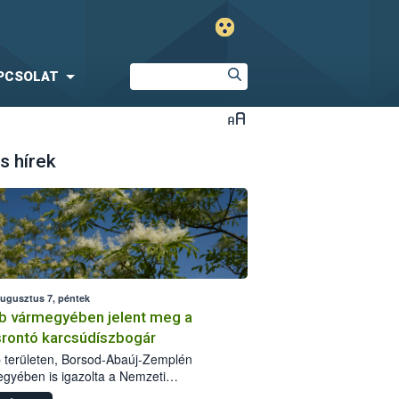
PCSOLAT
s hírek
augusztus 7, péntek
b vármegyében jelent meg a
srontó karcsúdíszbogár
 területen, Borsod-Abaúj-Zemplén
gyében is igazolta a Nemzeti
iszerlánc-biztonsági Hivatal (Nébih) a