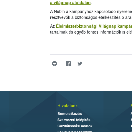
a világnap aloldalán
.
A Nébih a kampányhoz kapcsolódó nyereményj
résztvevők a biztonságos ételkészítés 5 ara
Az
Élelmiszerbiztonsági Világnap kampá
tartalmak és egyéb fontos információk is el
Hivatalunk
Bemutatkozás
Szervezeti felépítés
Gazdálkodási adatok