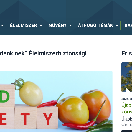
ÉLELMISZER
NÖVÉNY
ÁTFOGÓ TÉMÁK
KA
denkinek” Élelmiszerbiztonsági
Fris
2026. 
Újab
kőri
Újabb
várme
Élelm