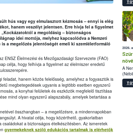
TO
kőris
jelen
talál
azono
sült hús vagy egy elmulasztott kézmosás – ennyi is elég
folyta
ékot, hanem veszélyt jelentsen. Erre hívja fel a figyelmet
intéz
. „Kockázatoktól a megoldásig – biztonságos
össze
világnap idei mottója, melyhez kapcsolódva a Nemzeti
érdek
) is a megelőzés jelentőségét emeli ki szemléletformáló
2026. 
Szür
 az ENSZ Élelmezési és Mezőgazdasági Szervezete (FAO)
növé
gnap célja, hogy felhívja a figyelmet az élelmiszer eredetű
szől
A Nem
kulcsszerepére.
(Nébi
 feladat, hanem közös felelősség, amelyhez a fogyasztók is
Klart
TO
módos
redetű megbetegedések ugyanis a legtöbb esetben egyszerű
egész
mosás, a konyhai felületek és eszközök megfelelő tisztítása
felha
ítése mind olyan egyszerű alapszabály, amelyek betartása a
célja
lehet
enetével összhangban – a megelőzésre, a mindennapokban
Az Or
ngsúlyt. A hivatal célja, hogy közérthető, gyakorlatban
felha
 családokat a biztonságos ételkészítésben. Az ismeretek
terme
ben
gyermekeknek szóló edukációs tartalmak is elérhetők