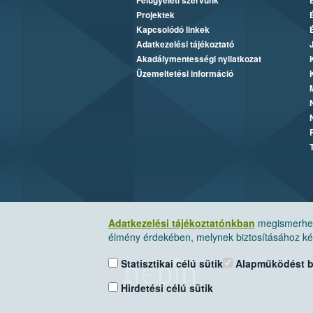
Felügyeleti szervünk
Projektek
Kapcsolódó linkek
Adatkezelési tájékoztató
Akadálymentességi nyilatkozat
Üzemeltetési információ
Adatkezelési tájékoztatónkban
megismerheti
élmény érdekében, melynek biztosításához kér
Statisztikai célú sütik
Alapműködést biz
Hirdetési célú sütik