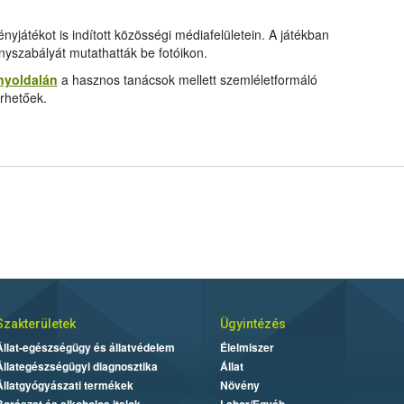
átékot is indított közösségi médiafelületein. A játékban
nyszabályát mutathatták be fotóikon.
nyoldalán
a hasznos tanácsok mellett szemléletformáló
érhetőek.
Szakterületek
Ügyintézés
Állat-egészségügy és állatvédelem
Élelmiszer
Állategészségügyi diagnosztika
Állat
Állatgyógyászati termékek
Növény