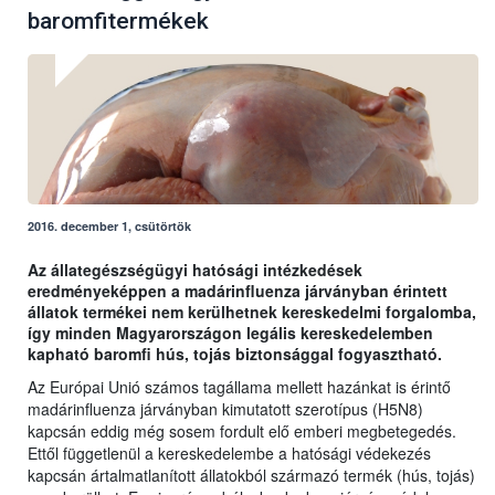
baromfitermékek
2016. december 1, csütörtök
Az állategészségügyi hatósági intézkedések
eredményeképpen a madárinfluenza járványban érintett
állatok termékei nem kerülhetnek kereskedelmi forgalomba,
így minden Magyarországon legális kereskedelemben
kapható baromfi hús, tojás biztonsággal fogyasztható.
Az Európai Unió számos tagállama mellett hazánkat is érintő
madárinfluenza járványban kimutatott szerotípus (H5N8)
kapcsán eddig még sosem fordult elő emberi megbetegedés.
Ettől függetlenül a kereskedelembe a hatósági védekezés
kapcsán ártalmatlanított állatokból származó termék (hús, tojás)