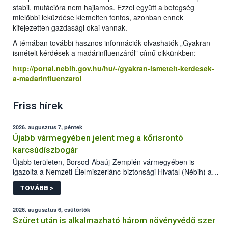
stabil, mutációra nem hajlamos. Ezzel együtt a betegség
mielőbbi leküzdése kiemelten fontos, azonban ennek
kifejezetten gazdasági okai vannak.
A témában további hasznos információk olvashatók „Gyakran
ismételt kérdések a madárinfluenzáról” című cikkünkben:
http://portal.nebih.gov.hu/hu/-/gyakran-ismetelt-kerdesek-
a-madarinfluenzarol
Friss hírek
2026. augusztus 7, péntek
Újabb vármegyében jelent meg a kőrisrontó
karcsúdíszbogár
Újabb területen, Borsod-Abaúj-Zemplén vármegyében is
igazolta a Nemzeti Élelmiszerlánc-biztonsági Hivatal (Nébih) a
kőrisrontó karcsúdíszbogár (Agrilus planipennis) jelenlétét. A
TOVÁBB >
kártevőt nem csak színcsapdában találták meg, de már fertőzött
fában is azonosították. A növényvédelmi szakemberek folytatják
az intenzív felderítést, emellett az intézkedéseket a szlovák
2026. augusztus 6, csütörtök
hatósággal is összehangolják a terjedés megállítása érdekében.
Szüret után is alkalmazható három növényvédő szer