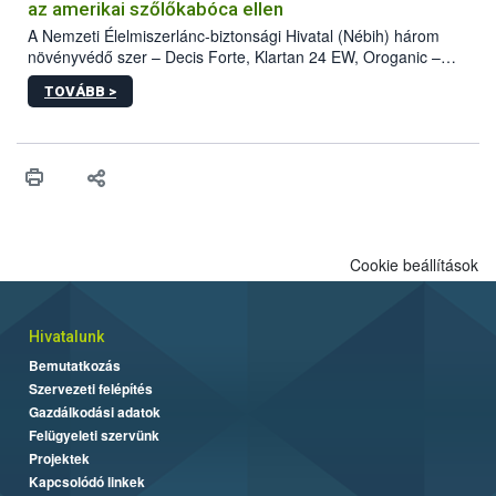
az amerikai szőlőkabóca ellen
A Nemzeti Élelmiszerlánc-biztonsági Hivatal (Nébih) három
növényvédő szer – Decis Forte, Klartan 24 EW, Oroganic –
engedélyokiratát módosította, így azok a szüretet követően,
TOVÁBB >
egészen a vesszőérettség (BBCH 91) stádiumáig
felhasználhatóak a szőlőben. A kiterjesztések célja, hogy a korai
érésű szőlőkben is legyen lehetőség a károsító elleni további
védekezésre. Az Oroganic készítmény kis kiszerelésben kiskerti
felhasználók számára is elérhető és ökológiai termesztésben is
engedélyezett.
Cookie beállítások
Hivatalunk
Bemutatkozás
Szervezeti felépítés
Gazdálkodási adatok
Felügyeleti szervünk
Projektek
Kapcsolódó linkek