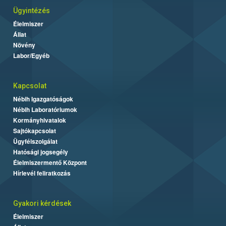
Ügyintézés
Élelmiszer
Állat
Növény
Labor/Egyéb
Kapcsolat
Nébih Igazgatóságok
Nébih Laboratóriumok
Kormányhivatalok
Sajtókapcsolat
Ügyfélszolgálat
Hatósági jogsegély
Élelmiszermentő Központ
Hírlevél feliratkozás
Gyakori kérdések
Élelmiszer