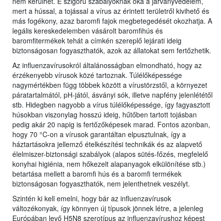
nem kerülhet. E szigorú szabályoknak oka a járványvédelem,
mert a hússal, a tojással a vírus az érintett területről kivihető és
más fogékony, azaz baromfi fajok megbetegedését okozhatja. A
legális kereskedelemben vásárolt baromfihús és
baromfitermékek tehát a címkén szereplő lejárati ideig
biztonságosan fogyaszthatók, azok az állatokat sem fertőzhetik.
Az influenzavírusokról általánosságban elmondható, hogy az
érzékenyebb vírusok közé tartoznak. Túlélőképessége
nagymértékben függ többek között a vírustörzstől, a környezet
páratartalmától, pH-jától, ásványi sók, illetve napfény jelenlététől
stb. Hidegben nagyobb a vírus túlélőképessége, így fagyasztott
húsokban viszonylag hosszú ideig, hűtőben tartott tojásban
pedig akár 20 napig is fertőzőképesek marad. Fontos azonban,
hogy 70 °C-on a vírusok garantáltan elpusztulnak, így a
háztartásokra jellemző ételkészítési technikák és az alapvető
élelmiszer-biztonsági szabályok (alapos sütés-főzés, megfelelő
konyhai higiénia, nem hőkezelt alapanyagok elkülönítése stb.)
betartása mellett a baromfi hús és a baromfi termékek
biztonságosan fogyaszthatók, nem jelenthetnek veszélyt.
Szintén ki kell emelni, hogy bár az influenzavírusok
változékonyak, így könnyen új típusok jönnek létre, a jelenleg
Európában levő H5N8 szerotípus az influenzavírushoz képest