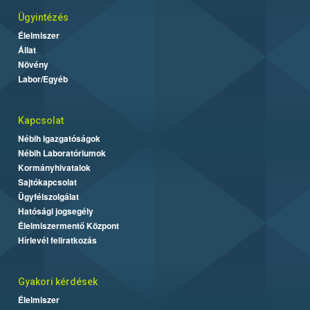
Ügyintézés
Élelmiszer
Állat
Növény
Labor/Egyéb
Kapcsolat
Nébih Igazgatóságok
Nébih Laboratóriumok
Kormányhivatalok
Sajtókapcsolat
Ügyfélszolgálat
Hatósági jogsegély
Élelmiszermentő Központ
Hírlevél feliratkozás
Gyakori kérdések
Élelmiszer