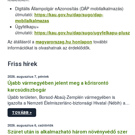
Digitális Állampolgár eAzonosítás (DÁP mobilalkalmazás)
útmutató:
https://kau.gov.hu/dap/sugo/dap-
mobilalkalmazas
Ügyfélkapu+
útmutató:
https://kau.gov.hu/dap/sugo/ugyfelkapu-plusz
Az átállásról a
magyarorszag.hu honlapon
további
információkat is olvashatnak az érdeklődők.
Friss hírek
2026. augusztus 7, péntek
Újabb vármegyében jelent meg a kőrisrontó
karcsúdíszbogár
Újabb területen, Borsod-Abaúj-Zemplén vármegyében is
igazolta a Nemzeti Élelmiszerlánc-biztonsági Hivatal (Nébih) a
kőrisrontó karcsúdíszbogár (Agrilus planipennis) jelenlétét. A
TOVÁBB >
kártevőt nem csak színcsapdában találták meg, de már fertőzött
fában is azonosították. A növényvédelmi szakemberek folytatják
az intenzív felderítést, emellett az intézkedéseket a szlovák
2026. augusztus 6, csütörtök
hatósággal is összehangolják a terjedés megállítása érdekében.
Szüret után is alkalmazható három növényvédő szer