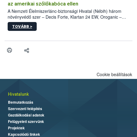
az amerikai szőlőkabóca ellen
A Nemzeti Élelmiszerlánc-biztonsági Hivatal (Nébih) három
növényvédő szer – Decis Forte, Klartan 24 EW, Oroganic –
engedélyokiratát módosította, így azok a szüretet követően,
TOVÁBB >
egészen a vesszőérettség (BBCH 91) stádiumáig
felhasználhatóak a szőlőben. A kiterjesztések célja, hogy a korai
érésű szőlőkben is legyen lehetőség a károsító elleni további
védekezésre. Az Oroganic készítmény kis kiszerelésben kiskerti
felhasználók számára is elérhető és ökológiai termesztésben is
engedélyezett.
Cookie beállítások
Hivatalunk
Bemutatkozás
Szervezeti felépítés
Gazdálkodási adatok
Felügyeleti szervünk
Projektek
Kapcsolódó linkek