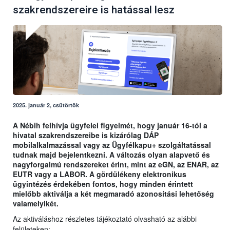
szakrendszereire is hatással lesz
2025. január 2, csütörtök
A Nébih felhívja ügyfelei figyelmét, hogy január 16-tól a
hivatal szakrendszereibe is kizárólag DÁP
mobilalkalmazással vagy az Ügyfélkapu+ szolgáltatással
tudnak majd bejelentkezni. A változás olyan alapvető és
nagyforgalmú rendszereket érint, mint az eGN, az ENAR, az
EUTR vagy a LABOR. A gördülékeny elektronikus
ügyintézés érdekében fontos, hogy minden érintett
mielőbb aktiválja a két megmaradó azonosítási lehetőség
valamelyikét.
Az aktiváláshoz részletes tájékoztató olvasható az alábbi
felületeken: