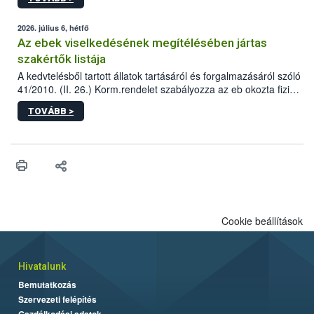
tervezett új épületébe.
2026. július 6, hétfő
Az ebek viselkedésének megítélésében jártas
szakértők listája
A kedvtelésből tartott állatok tartásáról és forgalmazásáról szóló
41/2010. (II. 26.) Korm.rendelet szabályozza az eb okozta fizikai
sérülés, illetve ennek veszélye keletkezésekor felmerülő
TOVÁBB >
hatósági feladatokat, valamint a veszélyes eb tartását és annak
engedélyezését. Ezen eljárások során szükség esetén be kell
vonni az ebek viselkedésének megítélésében jártas szakértőt.
Cookie beállítások
Hivatalunk
Bemutatkozás
Szervezeti felépítés
Gazdálkodási adatok