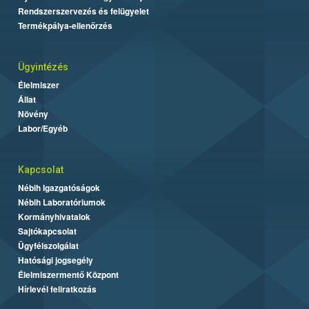
Rendszerszervezés és felügyelet
Termékpálya-ellenőrzés
Ügyintézés
Élelmiszer
Állat
Növény
Labor/Egyéb
Kapcsolat
Nébih Igazgatóságok
Nébih Laboratóriumok
Kormányhivatalok
Sajtókapcsolat
Ügyfélszolgálat
Hatósági jogsegély
Élelmiszermentő Központ
Hírlevél feliratkozás