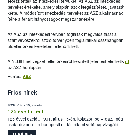
elkészítették az intézkedési tervüket. Az ÁSZ az intézkedési
terveket értékelte, amely alapján azok kiegészítését, javítását
kérte. A módosított intézkedési terveket az ÁSZ alkalmasnak
ítélte a feltárt hiányosságok megszüntetésére.
Az ÁSZ az intézkedési tervben foglaltak megvalósítását a
számvevőszékről szóló törvényben foglaltakkal összhangban
utóellenőrzés keretében ellenőrizheti.
A NÉBIH-nél végzett ellenőrzésről készített jelentést elérhetik
itt
az ÁSZ honlapján.
Forrás:
ÁSZ
Friss hírek
2026. július 15, szerda
125 éve történt
125 évvel ezelőtt 1901. július 15-én, költözött be – igaz, még
csak részben – a budapesti m. kir. állami vetőmagvizsgáló
állomás a Kis Rókus utca 15. szám alatti, Czigler Győző által
TOVÁBB >