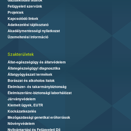
Felügyeleti szervünk
Projektek
Kapcsolódó linkek
Adatkezelési tájékoztató
Akadálymentességi nyilatkozat
Üzemeltetési információ
Szakterületek
Állat-egészségügy és állatvédelem
Állategészségügyi diagnosztika
Állatgyógyászati termékek
Borászat és alkoholos italok
Élelmiszer- és takarmánybiztonság
Élelmiszerlánc-biztonsági laborhálózat
Járványvédelem
Kiemelt ügyek, EUTR
Kockázatkezelés
Mezőgazdasági genetikai erőforrások
Növényvédelem
Nyilvántartási és Felügyeleti Díj