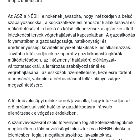
megszüntetésére.
Az ÁSZ a NÉBIH elnökének javasolta, hogy intézkedjen a belső
szabályozásokkal, a kockázatkezelési rendszer kialakításával és
működtetésével, a belső és külső ellenőrzések alapján készített
intézkedési tervek végrehajtásával kapcsolatban. A gazdálkodás
folyamatában a gazdaságossági, hatékonysági és
eredményességi követelményeket alakítsák ki és alkalmazzák.
Továbbá intézkedjenek az operatív gazdálkodási jogkörök
működtetésében, az intézményi hatáskörű előirányzat-
változtatásoknál, a leltározás szabályozásánál és
végrehajtásánál, az eszközök üzemeltetésre, kezelésre történt
átadásánál, valamint a bérbeadásnál feltár hiányosságok
megszüntetésére.
A földművelésügyi miniszternek javasolta, hogy intézkedjen az
erőforrásokkal való hatékony gazdálkodásra irányuló
ellenőrzések elvégzése érdekében.
A számvevőszékről szóló törvényben foglalt kötelezettségüknek
megfelelően a földművelésügyi miniszter és a NÉBIH elnöke a
jelentésben foglalt megállapításokhoz, javaslatokhoz