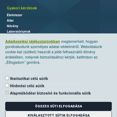
Gyakori kérdések
Élelmiszer
Állat
Növény
Laboratóriumok
Labor/Egyéb
Adatkezelési tájékoztatónkban
megismerheti, hogyan
gondoskodunk személyes adatai védelméről. Weboldalunk
cookie-kat (sütiket) használ a jobb felhasználói élmény
érdekében, melynek biztosításához kérjük, kattintson az
„Elfogadom” gombra.
Statisztikai célú sütik
Nemzeti Élelmiszerlánc-biztonsági Hivatal
Hirdetési célú sütik
Cím: 1024 Budapest, Keleti Károly utca. 24.
Alapműködést biztosító és funkcionális sütik
Levelezési cím: 1525 Budapest. Pf. 30.
ÖSSZES SÜTI ELFOGADÁSA
E-mail:
ugyfelszolgalat@nebih.gov.hu
Zöld szám: 06-80/263-244
KIVÁLASZTOTT SÜTIK ELFOGADÁSA